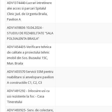
ADV1374440-Lucrari intretinere
alei acces si parcari Spitalul
Clinic Jud. de Urgenta Braila,
Pavilion A
ADV1418836 10.04.2024 -
STUDIU DE FEZABILITATE "SALA
POLIVALENTA BRAILA"
ADV1454435-Verificare tehnica
de calitate a proiectului tehnic
imobil din Sos. Buzaului 15C,
Mun. Braila
ADV1455570 Servicii SSM pentru
reabilitare si anvelopare pavilion
A constructiile C1, C2, C3
ADV1491292 - Inlocuire usi cu
usi rezistente la foc - Casa
Tineretului
ADV1493925- Serv. de colectare,