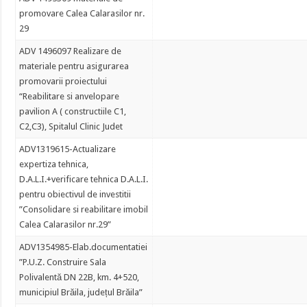
promovare Calea Calarasilor nr.
29
ADV 1496097 Realizare de
materiale pentru asigurarea
promovarii proiectului
“Reabilitare si anvelopare
pavilion A ( constructiile C1,
C2,C3), Spitalul Clinic Judet
ADV1319615-Actualizare
expertiza tehnica,
D.A.L.I.+verificare tehnica D.A.L.I.
pentru obiectivul de investitii
”Consolidare si reabilitare imobil
Calea Calarasilor nr.29”
ADV1354985-Elab.documentatiei
”P.U.Z. Construire Sala
Polivalentă DN 22B, km. 4+520,
municipiul Brăila, județul Brăila”