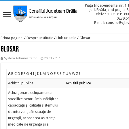
Piața Independenței nr. 1, 
jud. Brăila, cod poștal 
Telefon: 0239.619.600
0239.6
E-mail: consiliu@cjbra
Prima pagina
/
Despre institutie
/
Link-uri utile
/
Glosar
Glosar
System Administrator
20.03.2017
A
B
C
D
E
F
G
H
I
J
K
L
M
N
O
P
R
S
T
U
V
W
Z
!
Achizitii publice
Achizitii publice
Achiziţionare echipamente
specifice pentru îmbunătăţirea
capacităţii şi calităţii sistemului
de intervenţie în situaţii de
urgenţă, acordarea asistenţei
medicale de urgenţă şi a