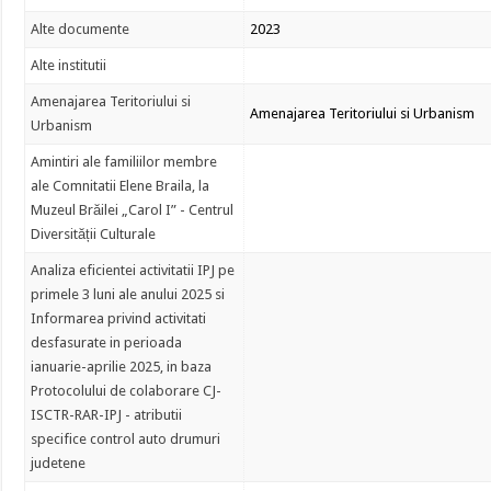
Alte documente
2023
Alte institutii
Amenajarea Teritoriului si
Amenajarea Teritoriului si Urbanism
Urbanism
Amintiri ale familiilor membre
ale Comnitatii Elene Braila, la
Muzeul Brăilei „Carol I” - Centrul
Diversității Culturale
Analiza eficientei activitatii IPJ pe
primele 3 luni ale anului 2025 si
Informarea privind activitati
desfasurate in perioada
ianuarie-aprilie 2025, in baza
Protocolului de colaborare CJ-
ISCTR-RAR-IPJ - atributii
specifice control auto drumuri
judetene