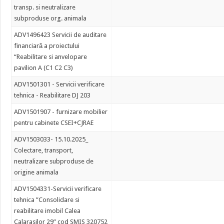
transp. si neutralizare
subproduse org. animala
ADV1496423 Servicii de auditare
financiară a proiectului
“Reabilitare si anvelopare
pavilion A (C1 C2 C3)
ADV1501301 - Servicii verificare
tehnica - Reabilitare DJ 203
ADV1501907 - furnizare mobilier
pentru cabinete CSEI+CJRAE
ADV1503033- 15.10.2025_
Colectare, transport,
neutralizare subproduse de
origine animala
ADV1504331-Servicii verificare
tehnica ”Consolidare si
reabilitare imobil Calea
Calarasilor 29” cod SMIS 320752