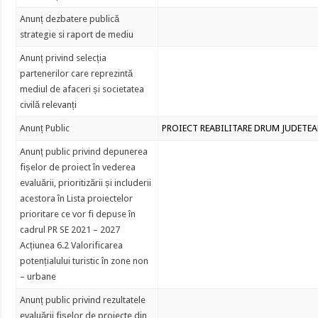
Anunț dezbatere publică
strategie si raport de mediu
Anunț privind selecția
partenerilor care reprezintă
mediul de afaceri și societatea
civilă relevanți
Anunț Public
PROIECT REABILITARE DRUM JUDETEA
Anunț public privind depunerea
fișelor de proiect în vederea
evaluării, prioritizării și includerii
acestora în Lista proiectelor
prioritare ce vor fi depuse în
cadrul PR SE 2021 – 2027
Acțiunea 6.2 Valorificarea
potențialului turistic în zone non
– urbane
Anunț public privind rezultatele
evaluării fișelor de proiecte din