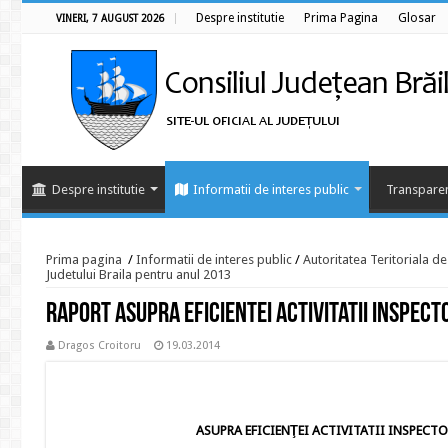
Despre institutie
Prima Pagina
Glosar
VINERI, 7 AUGUST 2026
Despre institutie
Informatii de interes public
Transparen
Prima pagina
/
Informatii de interes public
/
Autoritatea Teritoriala d
Judetului Braila pentru anul 2013
Raport asupra eficientei activitatii Inspect
Dragos Croitoru
19.03.2014
ASUPRA EFICIENŢEI ACTIVITATII INSPECTO