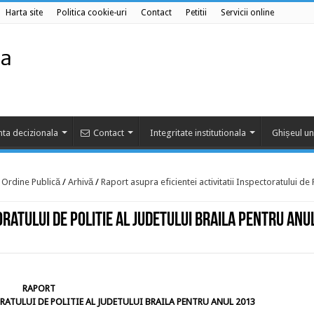
Harta site
Politica cookie-uri
Contact
Petitii
Servicii online
ta decizionala
Contact
Integritate institutionala
Ghișeul un
e Ordine Publică
/
Arhivă
/
Raport asupra eficientei activitatii Inspectoratului de P
oratului de Politie al Judetului Braila pentru anu
RAPORT
RATULUI DE POLITIE AL JUDETULUI BRAILA PENTRU ANUL 2013