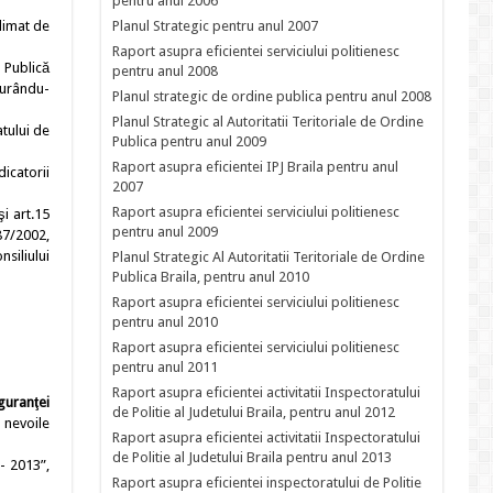
pentru anul 2006
climat de
Planul Strategic pentru anul 2007
Raport asupra eficientei serviciului politienesc
 Publică
pentru anul 2008
igurându-
Planul strategic de ordine publica pentru anul 2008
Planul Strategic al Autoritatii Teritoriale de Ordine
atului de
Publica pentru anul 2009
Raport asupra eficientei IPJ Braila pentru anul
dicatorii
2007
Raport asupra eficientei serviciului politienesc
i art.15
pentru anul 2009
87/2002,
nsiliului
Planul Strategic Al Autoritatii Teritoriale de Ordine
Publica Braila, pentru anul 2010
Raport asupra eficientei serviciului politienesc
pentru anul 2010
Raport asupra eficientei serviciului politienesc
pentru anul 2011
Raport asupra eficientei activitatii Inspectoratului
guranţei
de Politie al Judetului Braila, pentru anul 2012
 nevoile
Raport asupra eficientei activitatii Inspectoratului
de Politie al Judetului Braila pentru anul 2013
- 2013”,
Raport asupra eficientei inspectoratului de Politie