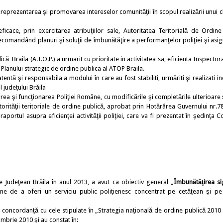
a reprezentarea şi promovarea intereselor comunităţii în scopul realizării unui 
ficace, prin exercitarea atribuţiilor sale, Autoritatea Teritorială de Ordine
e, recomandând planuri şi soluţii de îmbunătăţire a performanţelor poliţiei şi as
că Braila (A.T.O.P.) a urmarit cu prioritate in activitatea sa, eficienta Inspector
a Planului strategic de ordine publica al ATOP Braila.
entă şi responsabila a modului în care au fost stabiliti, urmăriti şi realizati in
 judeţului Brăila
i funcţionarea Poliţiei Române, cu modificările şi completările ulterioare ş
torităţii teritoriale de ordine publică, aprobat prin Hotărârea Guvernului nr.7
portul asupra eficienţei activităţii poliţiei, care va fi prezentat în şedinţa Co
e Judeţean Brăila în anul 2013, a avut ca obiectiv general „
Îmbunătăţirea si
âne de a oferi un serviciu public poliţienesc concentrat pe cetăţean şi pe
concordanţă cu cele stipulate în „Strategia naţională de ordine publică 2010 
brie 2010 şi au constat în: