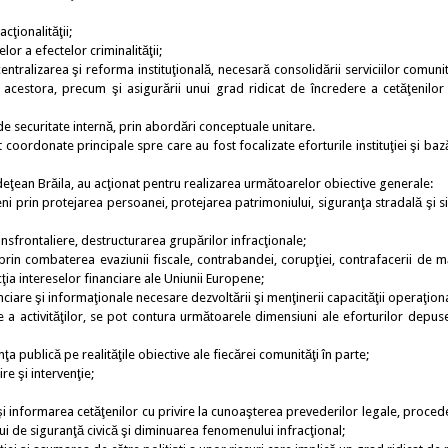
ionalităţii;
a efectelor criminalităţii;
tralizarea şi reforma instituţională, necesară consolidării serviciilor comunit
ii acestora, precum şi asigurării unui grad ridicat de încredere a cetăţenilor
securitate internă, prin abordări conceptuale unitare.
oordonate principale spre care au fost focalizate eforturile instituţiei şi baz
ţean Brăila, au acţionat pentru realizarea următoarelor obiective generale:
prin protejarea persoanei, protejarea patrimoniului, siguranţa stradală şi s
frontaliere, destructurarea grupărilor infracţionale;
 combaterea evaziunii fiscale, contrabandei, corupţiei, contrafacerii de mă
cţia intereselor financiare ale Uniunii Europene;
re şi informaţionale necesare dezvoltării şi menţinerii capacităţii operaţiona
ctivităţilor, se pot contura următoarele dimensiuni ale eforturilor depus
 publică pe realităţile obiective ale fiecărei comunităţi în parte;
 şi intervenţie;
i informarea cetăţenilor cu privire la cunoaşterea prevederilor legale, proced
tului de siguranţă civică şi diminuarea fenomenului infracţional;