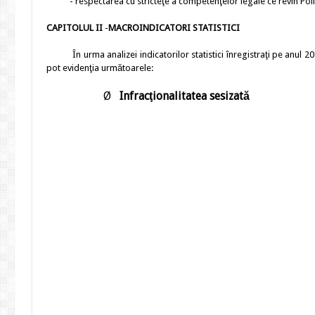
- respectarea cu stricteţe a competenţelor legale ce revin Poliţiei
CAPITOLUL II
-
MACROINDICATORI STATISTICI
În urma analizei indicatorilor statistici înregistraţi pe anul 20
pot evidenţia următoarele:
Ø
Infracţionalitatea
sesizată