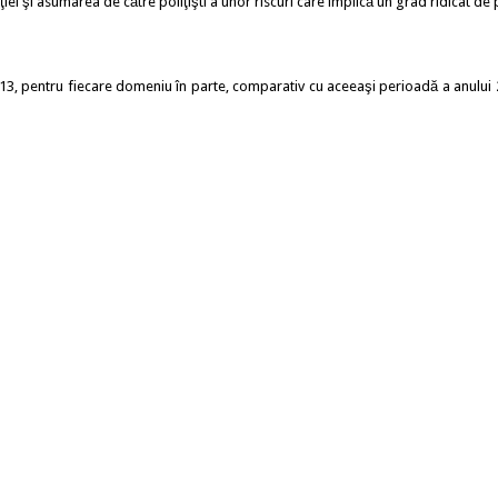
 şi asumarea de către poliţişti a unor riscuri care implică un grad ridicat de p
13, pentru fiecare domeniu în parte, comparativ cu aceeaşi perioadă a anului 