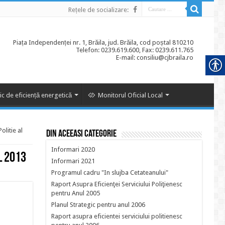
Rețele de socializare:
Piața Independenței nr. 1, Brăila, jud. Brăila, cod poștal 810210
Telefon: 0239.619.600, Fax: 0239.611.765
E-mail: consiliu@cjbraila.ro
ic de eficiență energetică
Monitorul Oficial Local
olitie al
Din aceeasi categorie
Informari 2020
l 2013
Informari 2021
Programul cadru "In slujba Cetateanului"
Raport Asupra Eficienţei Serviciului Poliţienesc
pentru Anul 2005
Planul Strategic pentru anul 2006
Raport asupra eficientei serviciului politienesc