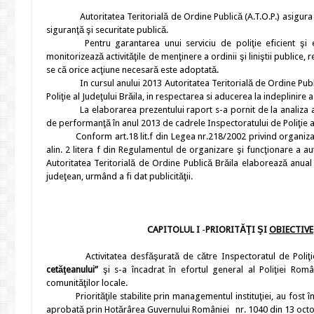
Autoritatea Teritorială de Ordine Publică (A.T.O.P.) asigur
siguranţă şi securitate publică.
Pentru garantarea unui serviciu de poliţie eficient şi e
monitorizează activităţile de menţinere a ordinii şi liniştii public
se că orice acţiune necesară este adoptată.
In cursul anului 2013 Autoritatea Teritorială de Ordine Publi
Poliţie al Judeţului Brăila, in respectarea si aducerea la indeplinire 
La elaborarea prezentului raport s-a pornit de la analiza at
de performanţă în anul 2013 de cadrele Inspectoratului de Poliţie al
Conform art.18 lit.f din Legea nr.218/2002 privind organizarea ş
alin. 2 litera f din Regulamentul de organizare şi funcţionare a au
Autoritatea Teritorială de Ordine Publică Brăila elaborează anual ra
judeţean, urmând a fi dat publicităţii.
CAPITOLUL I
-
PRIORITĂŢI ŞI
OBIECTIVE
Activitatea desfăşurată de către Inspectoratul de Poliţi
cetăţeanului”
şi s-a încadrat în efortul general al Poliţiei Rom
comunităţilor locale.
Priorităţile stabilite prin managementul instituţiei, au fost în 
aprobată prin Hotărârea Guvernului României nr. 1040 din 13 octom