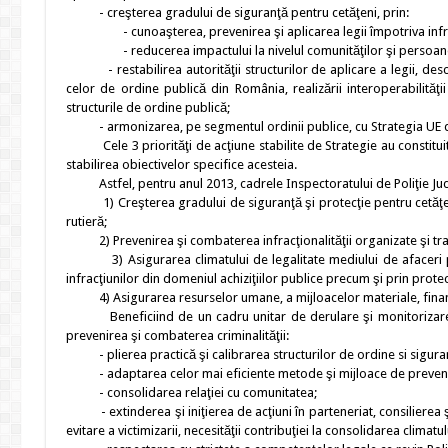
- creşterea gradului de siguranţă pentru cetăţeni, prin:
- cunoaşterea, prevenirea şi aplicarea legii împotriva infracţ
- reducerea impactului la nivelul comunităţilor şi persoanelor 
- restabilirea autorităţii structurilor de aplicare a legii, descen
celor de ordine publică din România, realizării interoperabilităţ
structurile de ordine publică;
- armonizarea, pe segmentul ordinii publice, cu Strategia UE de 
Cele 3 priorităţi de acţiune stabilite de Strategie au constituit c
stabilirea obiectivelor specifice acesteia.
Astfel, pentru anul 2013, cadrele Inspectoratului de Poliţie Jude
1) Creşterea gradului de siguranţă şi protecţie pentru cetăţeni 
rutieră;
2) Prevenirea şi combaterea infracţionalităţii organizate şi trans
3) Asigurarea climatului de legalitate mediului de afaceri prin
infracţiunilor din domeniul achiziţiilor publice precum şi prin prote
4) Asigurarea resurselor umane, a mijloacelor materiale, financia
Beneficiind de un cadru unitar de derulare şi monitorizare a a
prevenirea şi combaterea criminalităţii:
- plierea practică şi calibrarea structurilor de ordine si siguranţa
- adaptarea celor mai eficiente metode şi mijloace de prevenire
- consolidarea relaţiei cu comunitatea;
- extinderea şi iniţierea de acţiuni în parteneriat, consilierea ş
evitare a victimizarii, necesităţii contribuţiei la consolidarea clima