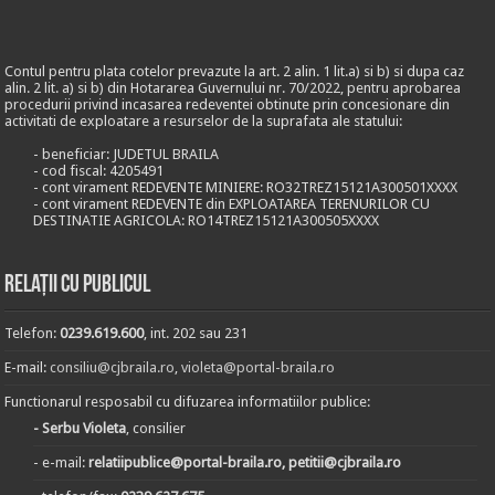
Contul pentru plata cotelor prevazute la art. 2 alin. 1 lit.a) si b) si dupa caz
alin. 2 lit. a) si b) din Hotararea Guvernului nr. 70/2022, pentru aprobarea
procedurii privind incasarea redeventei obtinute prin concesionare din
activitati de exploatare a resurselor de la suprafata ale statului:
- beneficiar: JUDETUL BRAILA
- cod fiscal: 4205491
- cont virament REDEVENTE MINIERE: RO32TREZ15121A300501XXXX
- cont virament REDEVENTE din EXPLOATAREA TERENURILOR CU
DESTINATIE AGRICOLA: RO14TREZ15121A300505XXXX
Relații cu publicul
Telefon:
0239.619.600
, int. 202 sau 231
E-mail:
consiliu@cjbraila.ro
,
violeta@portal-braila.ro
Functionarul resposabil cu difuzarea informatiilor publice:
- Serbu Violeta
, consilier
- e-mail:
relatiipublice@portal-braila.ro, petitii@cjbraila.ro