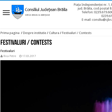
Piața Independenței nr. 1, 
jud. Brăila, cod poștal 
Telefon: 0239.619.600
0239.6
E-mail: consiliu@cjbra
Prima pagina
/
Despre institutie
/
Cultura
/
Festivaluri / Contests
Festivaluri / Contests
Festivaluri
Rica Petre
17.03.2017