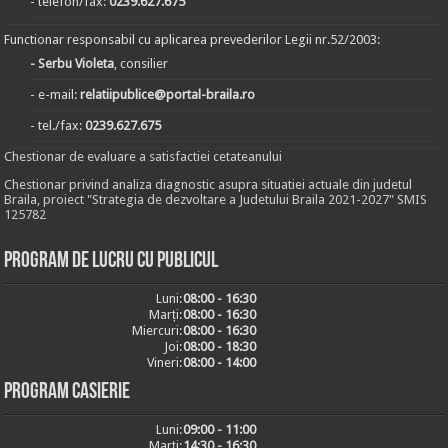
- telefon/fax:
0239.627.675
Functionar responsabil cu aplicarea prevederilor Legii nr.52/2003:
- Serbu Violeta
, consilier
- e-mail:
relatiipublice@portal-braila.ro
- tel./fax:
0239.627.675
Chestionar de evaluare a satisfactiei cetateanului
Chestionar privind analiza diagnostic asupra situatiei actuale din judetul
Braila, proiect "Strategia de dezvoltare a Judetului Braila 2021-2027" SMIS
125782
Program de lucru cu publicul
Luni:
08:00 - 16:30
Marți:
08:00 - 16:30
Miercuri:
08:00 - 16:30
Joi:
08:00 - 18:30
Vineri:
08:00 - 14:00
Program casierie
Luni:
09:00 - 11:00
Marți:
14:30 - 16:30