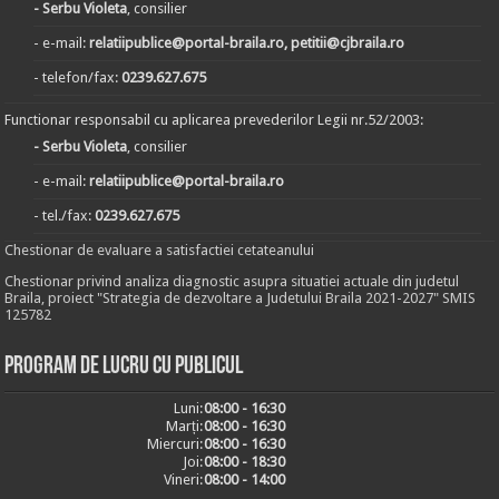
- Serbu Violeta
, consilier
- e-mail:
relatiipublice@portal-braila.ro, petitii@cjbraila.ro
- telefon/fax:
0239.627.675
Functionar responsabil cu aplicarea prevederilor Legii nr.52/2003:
- Serbu Violeta
, consilier
- e-mail:
relatiipublice@portal-braila.ro
- tel./fax:
0239.627.675
Chestionar de evaluare a satisfactiei cetateanului
Chestionar privind analiza diagnostic asupra situatiei actuale din judetul
Braila, proiect "Strategia de dezvoltare a Judetului Braila 2021-2027" SMIS
125782
Program de lucru cu publicul
Luni:
08:00 - 16:30
Marți:
08:00 - 16:30
Miercuri:
08:00 - 16:30
Joi:
08:00 - 18:30
Vineri:
08:00 - 14:00