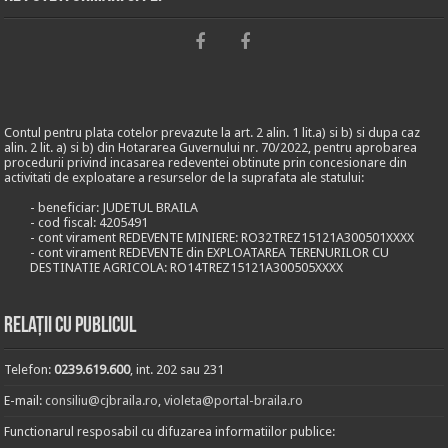
Contul pentru plata cotelor prevazute la art. 2 alin. 1 lit.a) si b) si dupa caz
alin. 2 lit. a) si b) din Hotararea Guvernului nr. 70/2022, pentru aprobarea
procedurii privind incasarea redeventei obtinute prin concesionare din
activitati de exploatare a resurselor de la suprafata ale statului:
- beneficiar: JUDETUL BRAILA
- cod fiscal: 4205491
- cont virament REDEVENTE MINIERE: RO32TREZ15121A300501XXXX
- cont virament REDEVENTE din EXPLOATAREA TERENURILOR CU
DESTINATIE AGRICOLA: RO14TREZ15121A300505XXXX
Relații cu publicul
Telefon:
0239.619.600
, int. 202 sau 231
E-mail:
consiliu@cjbraila.ro
,
violeta@portal-braila.ro
Functionarul resposabil cu difuzarea informatiilor publice: