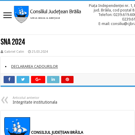
Piața Independenței nr. 1, 
jud. Brăila, cod poștal 
Telefon: 0239.619.600
0239.6
E-mail: consiliu@cjbra
SNA 2024
Gabriel Calin
25.03.2024
DECLARAREA CADOURILOR
Articolul anterior
Integritate institutionala
CONSILIUL JUDEȚEAN BRĂILA