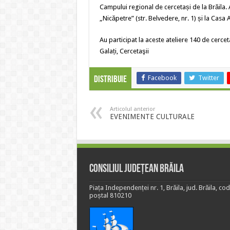
Campului regional de cercetași de la Brăila. A
„Nicăpetre” (str. Belvedere, nr. 1) și la Casa A
Au participat la aceste ateliere 140 de cerce
Galați, Cercetaşii
Facebook
Twitter
Distribuie
Articolul anterior
EVENIMENTE CULTURALE
Consiliul Județean Brăila
Piața Independenței nr. 1, Brăila, jud. Brăila, cod
poștal 810210