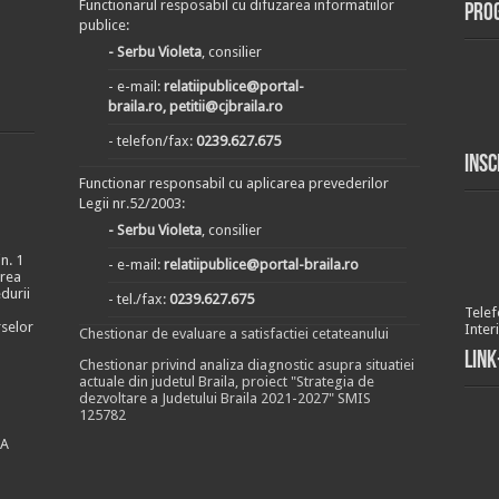
Functionarul resposabil cu difuzarea informatiilor
Pro
publice:
- Serbu Violeta
, consilier
- e-mail:
relatiipublice@portal-
braila.ro, petitii@cjbraila.ro
- telefon/fax:
0239.627.675
Insc
Functionar responsabil cu aplicarea prevederilor
Legii nr.52/2003:
- Serbu Violeta
, consilier
n. 1
- e-mail:
relatiipublice@portal-braila.ro
area
durii
- tel./fax:
0239.627.675
Telef
rselor
Inter
Chestionar de evaluare a satisfactiei cetateanului
Link
Chestionar privind analiza diagnostic asupra situatiei
actuale din judetul Braila, proiect "Strategia de
dezvoltare a Judetului Braila 2021-2027" SMIS
125782
EA