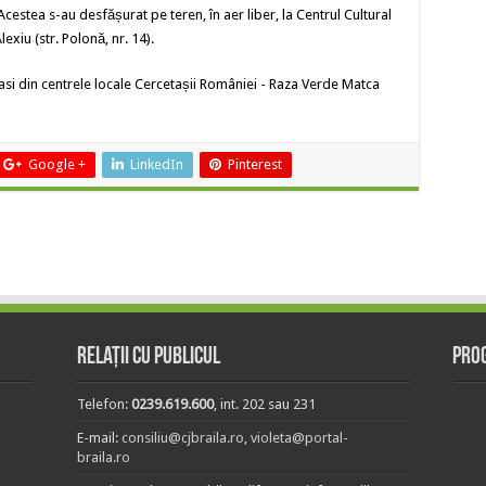
cestea s-au desfășurat pe teren, în aer liber, la Centrul Cultural
lexiu (str. Polonă, nr. 14).
tasi din centrele locale Cercetașii României - Raza Verde Matca
Google +
LinkedIn
Pinterest
Relații cu publicul
Prog
Telefon:
0239.619.600
, int. 202 sau 231
E-mail:
consiliu@cjbraila.ro
,
violeta@portal-
braila.ro