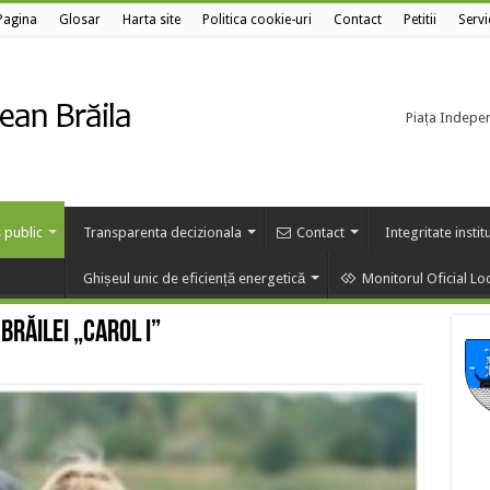
Pagina
Glosar
Harta site
Politica cookie-uri
Contact
Petitii
Servi
Piața Independ
 public
Transparenta decizionala
Contact
Integritate instit
Ghișeul unic de eficiență energetică
Monitorul Oficial Lo
Brăilei „Carol I”