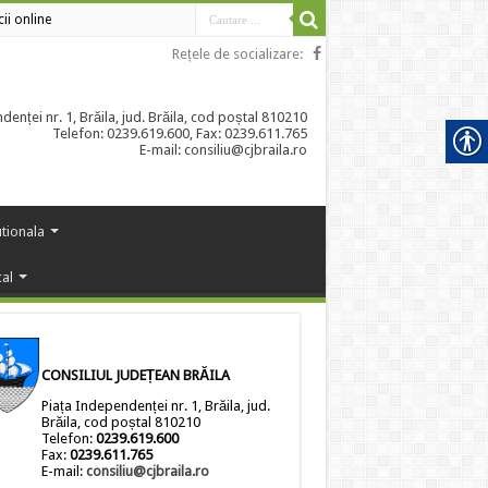
cii online
Rețele de socializare:
enței nr. 1, Brăila, jud. Brăila, cod poștal 810210
Telefon: 0239.619.600, Fax: 0239.611.765
E-mail: consiliu@cjbraila.ro
utionala
cal
CONSILIUL JUDEȚEAN BRĂILA
Piața Independenței nr. 1, Brăila, jud.
Brăila, cod poștal 810210
Telefon:
0239.619.600
Fax:
0239.611.765
E-mail:
consiliu@cjbraila.ro