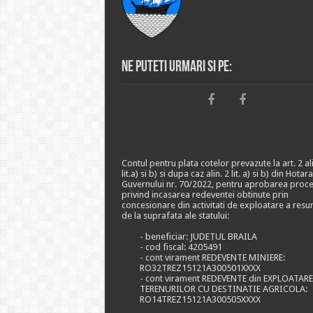
Ne puteti urmari si pe:
Contul pentru plata cotelor prevazute la art. 2 ali
lit.a) si b) si dupa caz alin. 2 lit. a) si b) din Hotar
Guvernului nr. 70/2022, pentru aprobarea proce
privind incasarea redeventei obtinute prin
concesionare din activitati de exploatare a resu
de la suprafata ale statului:
- beneficiar: JUDETUL BRAILA
- cod fiscal: 4205491
- cont virament REDEVENTE MINIERE:
RO32TREZ15121A300501XXXX
- cont virament REDEVENTE din EXPLOATAR
TERENURILOR CU DESTINATIE AGRICOLA:
RO14TREZ15121A300505XXXX