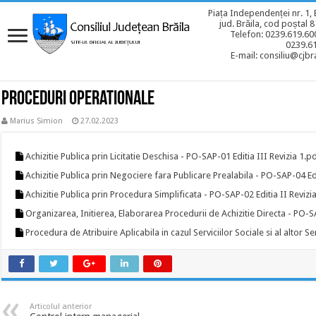
Piața Independenței nr. 1, 
jud. Brăila, cod poștal 
Telefon: 0239.619.600
0239.6
E-mail: consiliu@cjbra
Proceduri operationale
Marius Simion
27.02.2023
Achizitie Publica prin Licitatie Deschisa - PO-SAP-01 Editia III Revizia 1.p
Achizitie Publica prin Negociere fara Publicare Prealabila - PO-SAP-04 Edi
Achizitie Publica prin Procedura Simplificata - PO-SAP-02 Editia II Revizi
Organizarea, Initierea, Elaborarea Procedurii de Achizitie Directa - PO-SA
Procedura de Atribuire Aplicabila in cazul Serviciilor Sociale si al altor Se
Articolul anterior