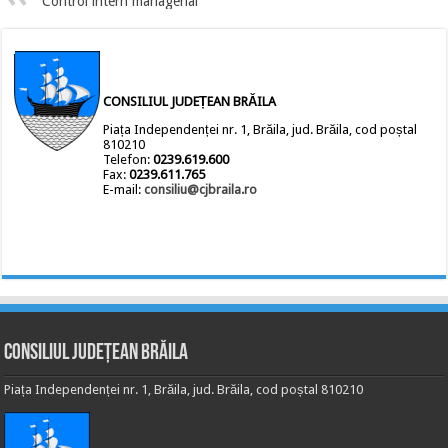
Control intern managerial
CONSILIUL JUDEȚEAN BRĂILA
Piața Independenței nr. 1, Brăila, jud. Brăila, cod poștal
810210
Telefon:
0239.619.600
Fax:
0239.611.765
E-mail:
consiliu@cjbraila.ro
Consiliul Județean Brăila
Piața Independenței nr. 1, Brăila, jud. Brăila, cod poștal 810210