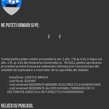
Ne puteti urmari si pe:
Contul pentru plata cotelor prevazute la art. 2 alin. 1 lit.a) si b) si dupa caz
alin. 2 lit. a) si b) din Hotararea Guvernului nr. 70/2022, pentru aprobarea
procedurii privind incasarea redeventei obtinute prin concesionare din
activitati de exploatare a resurselor de la suprafata ale statului:
- beneficiar: JUDETUL BRAILA
- cod fiscal: 4205491
- cont virament REDEVENTE MINIERE: RO32TREZ15121A300501XXXX
- cont virament REDEVENTE din EXPLOATAREA TERENURILOR CU
DESTINATIE AGRICOLA: RO14TREZ15121A300505XXXX
Relații cu publicul