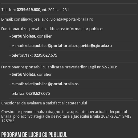
Telefon:
0239.619.600
, int. 202 sau 231
E-mail:
consiliu@cjbraila.ro
,
violeta@portal-braila.ro
Functionarul resposabil cu difuzarea informatiilor publice:
- Serbu Violeta
, consilier
- e-mail:
relatiipublice@portal-braila.ro, petitii@cjbraila.ro
- telefon/fax:
0239.627.675
Functionar responsabil cu aplicarea prevederilor Legii nr.52/2003:
- Serbu Violeta
, consilier
- e-mail:
relatiipublice@portal-braila.ro
- tel./fax:
0239.627.675
Chestionar de evaluare a satisfactiei cetateanului
Chestionar privind analiza diagnostic asupra situatiei actuale din judetul
Braila, proiect "Strategia de dezvoltare a Judetului Braila 2021-2027" SMIS
125782
Program de lucru cu publicul