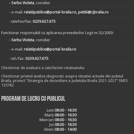
- Serbu Violeta
, consilier
- e-mail:
relatiipublice@portal-braila.ro, petitii@cjbraila.ro
- telefon/fax:
0239.627.675
Functionar responsabil cu aplicarea prevederilor Legii nr.52/2003:
- Serbu Violeta
, consilier
- e-mail:
relatiipublice@portal-braila.ro
- tel./fax:
0239.627.675
Chestionar de evaluare a satisfactiei cetateanului
Chestionar privind analiza diagnostic asupra situatiei actuale din judetul
Braila, proiect "Strategia de dezvoltare a Judetului Braila 2021-2027" SMIS
125782
Program de lucru cu publicul
Luni:
08:00 - 16:30
Marți:
08:00 - 16:30
Miercuri:
08:00 - 16:30
Joi:
08:00 - 18:30
Vineri:
08:00 - 14:00