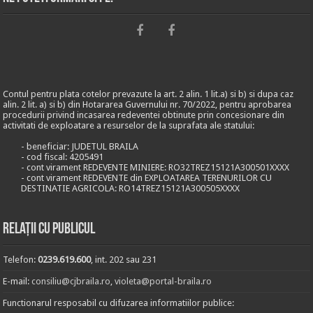
Contul pentru plata cotelor prevazute la art. 2 alin. 1 lit.a) si b) si dupa caz
alin. 2 lit. a) si b) din Hotararea Guvernului nr. 70/2022, pentru aprobarea
procedurii privind incasarea redeventei obtinute prin concesionare din
activitati de exploatare a resurselor de la suprafata ale statului:
- beneficiar: JUDETUL BRAILA
- cod fiscal: 4205491
- cont virament REDEVENTE MINIERE: RO32TREZ15121A300501XXXX
- cont virament REDEVENTE din EXPLOATAREA TERENURILOR CU
DESTINATIE AGRICOLA: RO14TREZ15121A300505XXXX
Relații cu publicul
Telefon:
0239.619.600
, int. 202 sau 231
E-mail:
consiliu@cjbraila.ro
,
violeta@portal-braila.ro
Functionarul resposabil cu difuzarea informatiilor publice: