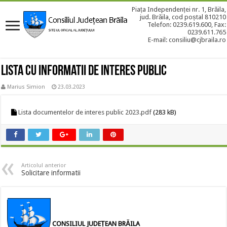
Piața Independenței nr. 1, Brăila,
jud. Brăila, cod poștal 810210
Telefon: 0239.619.600, Fax:
0239.611.765
E-mail: consiliu@cjbraila.ro
Lista cu informatii de interes public
Marius Simion
23.03.2023
Lista documentelor de interes public 2023.pdf
(283 kB)
Articolul anterior
Solicitare informatii
CONSILIUL JUDEȚEAN BRĂILA