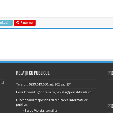
inkedIn
Pinterest
Relații cu publicul
Pr
tal
Telefon:
0239.619.600
, int. 202 sau 231
E-mail:
consiliu@cjbraila.ro
,
violeta@portal-braila.ro
Functionarul resposabil cu difuzarea informatiilor
publice:
Pr
- Serbu Violeta
, consilier