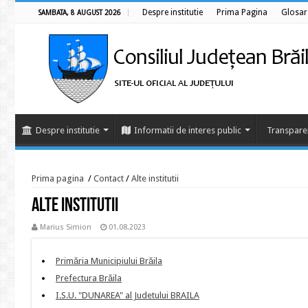
Despre institutie
Prima Pagina
Glosar
SAMBATA, 8 AUGUST 2026
Despre institutie
Informatii de interes public
Transpare
Prima pagina
/
Contact
/
Alte institutii
Alte institutii
Marius Simion
01.08.2023
Primăria Municipiului Brăila
Prefectura Brăila
I.S.U. "DUNAREA" al Judetului BRAILA