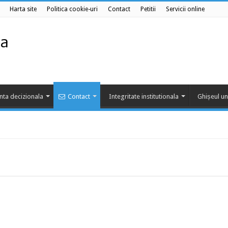
Harta site
Politica cookie-uri
Contact
Petitii
Servicii online
nta decizionala
Contact
Integritate institutionala
Ghișeul un