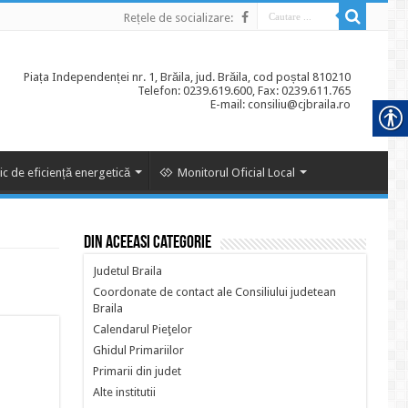
Rețele de socializare:
Piața Independenței nr. 1, Brăila, jud. Brăila, cod poștal 810210
Telefon: 0239.619.600, Fax: 0239.611.765
E-mail: consiliu@cjbraila.ro
ic de eficiență energetică
Monitorul Oficial Local
Din aceeasi categorie
Judetul Braila
Coordonate de contact ale Consiliului judetean
Braila
Calendarul Pieţelor
Ghidul Primariilor
Primarii din judet
Alte institutii