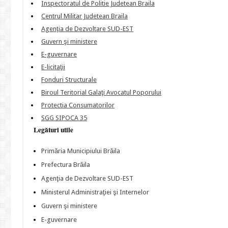
Inspectoratul de Politie Judetean Braila
Centrul Militar Judetean Braila
Agenţia de Dezvoltare SUD-EST
Guvern şi ministere
E-guvernare
E-licitaţii
Fonduri Structurale
Biroul Teritorial Galaţi Avocatul Poporului
Protectia Consumatorilor
SGG SIPOCA 35
Legături utile
Primăria Municipiului Brăila
Prefectura Brăila
Agenţia de Dezvoltare SUD-EST
Ministerul Administraţiei şi Internelor
Guvern şi ministere
E-guvernare