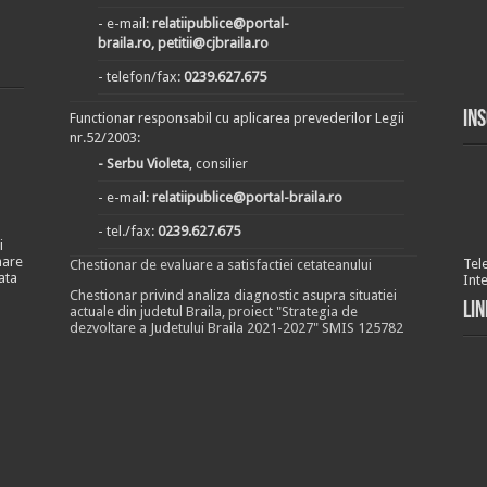
- e-mail:
relatiipublice@portal-
braila.ro, petitii@cjbraila.ro
- telefon/fax:
0239.627.675
In
Functionar responsabil cu aplicarea prevederilor Legii
nr.52/2003:
- Serbu Violeta
, consilier
- e-mail:
relatiipublice@portal-braila.ro
- tel./fax:
0239.627.675
i
nare
Tel
Chestionar de evaluare a satisfactiei cetateanului
ata
Int
Chestionar privind analiza diagnostic asupra situatiei
Lin
actuale din judetul Braila, proiect "Strategia de
dezvoltare a Judetului Braila 2021-2027" SMIS 125782