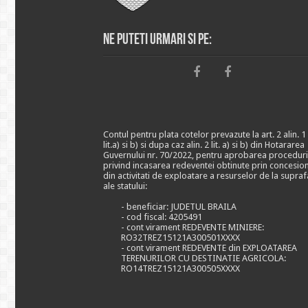
Ne puteti urmari si pe:
Contul pentru plata cotelor prevazute la art. 2 alin. 1
lit.a) si b) si dupa caz alin. 2 lit. a) si b) din Hotararea
Guvernului nr. 70/2022, pentru aprobarea proceduri
privind incasarea redeventei obtinute prin concesio
din activitati de exploatare a resurselor de la supraf
ale statului:
- beneficiar: JUDETUL BRAILA
- cod fiscal: 4205491
- cont virament REDEVENTE MINIERE:
RO32TREZ15121A300501XXXX
- cont virament REDEVENTE din EXPLOATAREA
TERENURILOR CU DESTINATIE AGRICOLA:
RO14TREZ15121A300505XXXX