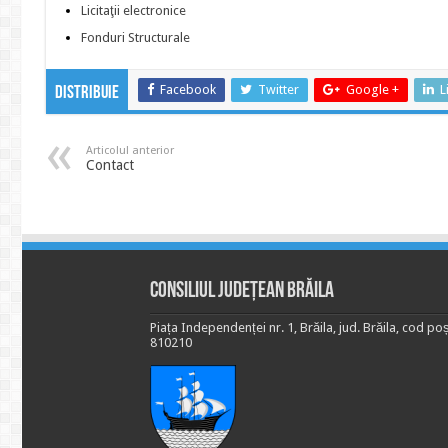
Licitaţii electronice
Fonduri Structurale
Facebook
Twitter
Google +
L
Distribuie
Articolul anterior
Contact
Consiliul Județean Brăila
Piața Independenței nr. 1, Brăila, jud. Brăila, cod poș
810210