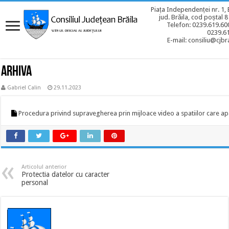
Piața Independenței nr. 1, 
jud. Brăila, cod poștal 
Telefon: 0239.619.600
0239.6
E-mail: consiliu@cjbra
ARHIVA
Gabriel Calin
29.11.2023
Procedura privind supravegherea prin mijloace video a spatiilor care apa
Articolul anterior
Protectia datelor cu caracter
personal