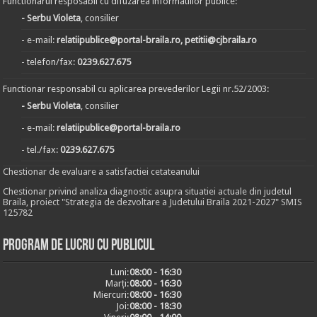
Functionarul resposabil cu difuzarea informatiilor publice:
- Serbu Violeta
, consilier
- e-mail:
relatiipublice@portal-braila.ro, petitii@cjbraila.ro
- telefon/fax:
0239.627.675
Functionar responsabil cu aplicarea prevederilor Legii nr.52/2003:
- Serbu Violeta
, consilier
- e-mail:
relatiipublice@portal-braila.ro
- tel./fax:
0239.627.675
Chestionar de evaluare a satisfactiei cetateanului
Chestionar privind analiza diagnostic asupra situatiei actuale din judetul
Braila, proiect "Strategia de dezvoltare a Judetului Braila 2021-2027" SMIS
125782
Program de lucru cu publicul
Luni:
08:00 - 16:30
Marți:
08:00 - 16:30
Miercuri:
08:00 - 16:30
Joi:
08:00 - 18:30