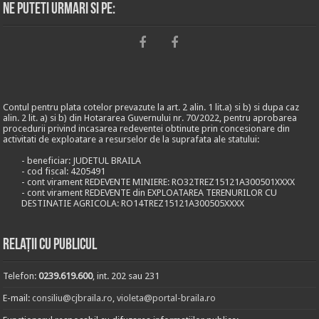
Ne puteti urmari si pe:
Contul pentru plata cotelor prevazute la art. 2 alin. 1 lit.a) si b) si dupa caz
alin. 2 lit. a) si b) din Hotararea Guvernului nr. 70/2022, pentru aprobarea
procedurii privind incasarea redeventei obtinute prin concesionare din
activitati de exploatare a resurselor de la suprafata ale statului:
- beneficiar: JUDETUL BRAILA
- cod fiscal: 4205491
- cont virament REDEVENTE MINIERE: RO32TREZ15121A300501XXXX
- cont virament REDEVENTE din EXPLOATAREA TERENURILOR CU
DESTINATIE AGRICOLA: RO14TREZ15121A300505XXXX
Relații cu publicul
Telefon:
0239.619.600
, int. 202 sau 231
E-mail:
consiliu@cjbraila.ro
,
violeta@portal-braila.ro