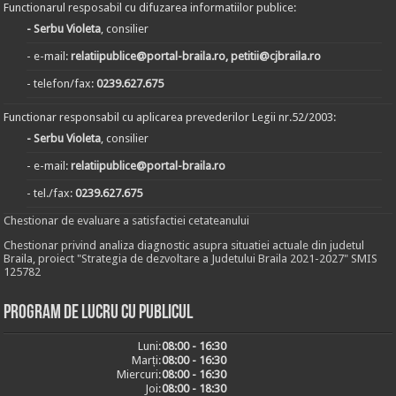
Functionarul resposabil cu difuzarea informatiilor publice:
- Serbu Violeta
, consilier
- e-mail:
relatiipublice@portal-braila.ro, petitii@cjbraila.ro
- telefon/fax:
0239.627.675
Functionar responsabil cu aplicarea prevederilor Legii nr.52/2003:
- Serbu Violeta
, consilier
- e-mail:
relatiipublice@portal-braila.ro
- tel./fax:
0239.627.675
Chestionar de evaluare a satisfactiei cetateanului
Chestionar privind analiza diagnostic asupra situatiei actuale din judetul
Braila, proiect "Strategia de dezvoltare a Judetului Braila 2021-2027" SMIS
125782
Program de lucru cu publicul
Luni:
08:00 - 16:30
Marți:
08:00 - 16:30
Miercuri:
08:00 - 16:30
Joi:
08:00 - 18:30