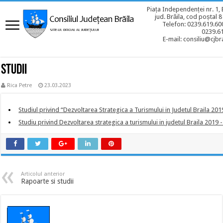
Piața Independenței nr. 1, 
jud. Brăila, cod poștal 
Telefon: 0239.619.600
0239.6
E-mail: consiliu@cjbra
Studii
Rica Petre
23.03.2023
Studiul privind “Dezvoltarea Strategica a Turismului in Judetul Braila 20
Studiu privind Dezvoltarea strategica a turismului in judetul Braila 2019 
Articolul anterior
Rapoarte si studii