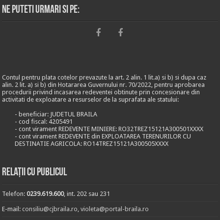
Ne puteti urmari si pe:
Contul pentru plata cotelor prevazute la art. 2 alin. 1 lit.a) si b) si dupa caz
alin. 2 lit. a) si b) din Hotararea Guvernului nr. 70/2022, pentru aprobarea
procedurii privind incasarea redeventei obtinute prin concesionare din
activitati de exploatare a resurselor de la suprafata ale statului:
- beneficiar: JUDETUL BRAILA
- cod fiscal: 4205491
- cont virament REDEVENTE MINIERE: RO32TREZ15121A300501XXXX
- cont virament REDEVENTE din EXPLOATAREA TERENURILOR CU
DESTINATIE AGRICOLA: RO14TREZ15121A300505XXXX
Relații cu publicul
Telefon:
0239.619.600
, int. 202 sau 231
E-mail:
consiliu@cjbraila.ro
,
violeta@portal-braila.ro