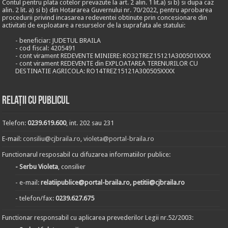
Contul pentru plata cotelor prevazute la art. 2 alin. 1 lit.a) si b) si dupa caz
alin. 2 lit. a) si b) din Hotararea Guvernului nr. 70/2022, pentru aprobarea
procedurii privind incasarea redeventei obtinute prin concesionare din
activitati de exploatare a resurselor de la suprafata ale statului:
- beneficiar: JUDETUL BRAILA
- cod fiscal: 4205491
- cont virament REDEVENTE MINIERE: RO32TREZ15121A300501XXXX
- cont virament REDEVENTE din EXPLOATAREA TERENURILOR CU
DESTINATIE AGRICOLA: RO14TREZ15121A300505XXXX
Relații cu publicul
Telefon:
0239.619.600
, int. 202 sau 231
E-mail:
consiliu@cjbraila.ro
,
violeta@portal-braila.ro
Functionarul resposabil cu difuzarea informatiilor publice:
- Serbu Violeta
, consilier
- e-mail:
relatiipublice@portal-braila.ro, petitii@cjbraila.ro
- telefon/fax:
0239.627.675
Functionar responsabil cu aplicarea prevederilor Legii nr.52/2003: