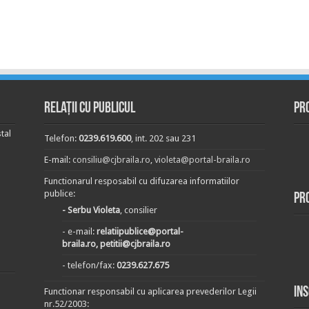
Relații cu publicul
Pr
tal
Telefon:
0239.619.600
, int. 202 sau 231
E-mail:
consiliu@cjbraila.ro
,
violeta@portal-braila.ro
Functionarul resposabil cu difuzarea informatiilor
publice:
Pr
- Serbu Violeta
, consilier
- e-mail:
relatiipublice@portal-
braila.ro, petitii@cjbraila.ro
- telefon/fax:
0239.627.675
In
Functionar responsabil cu aplicarea prevederilor Legii
nr.52/2003: