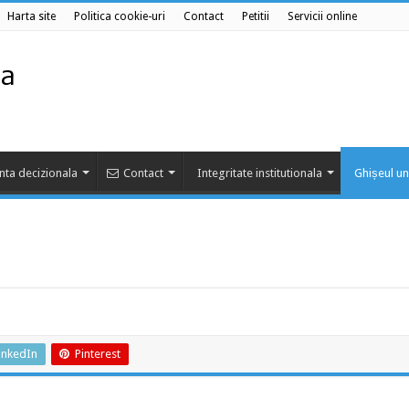
Harta site
Politica cookie-uri
Contact
Petitii
Servicii online
nta decizionala
Contact
Integritate institutionala
Ghișeul un
inkedIn
Pinterest