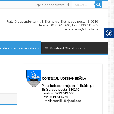
Rețele de socializare:
Piața Independenței nr. 1, Brăila, jud. Brăila, cod poștal 810210
Telefon: 0239.619.600, Fax: 0239.611.765
E-mail: consiliu@cjbraila.ro
ic de eficiență energetică
Monitorul Oficial Local
CONSILIUL JUDEȚEAN BRĂILA
Piața Independenței nr. 1, Brăila, jud.
Brăila, cod poștal 810210
Telefon:
0239.619.600
Fax:
0239.611.765
E-mail:
consiliu@cjbraila.ro