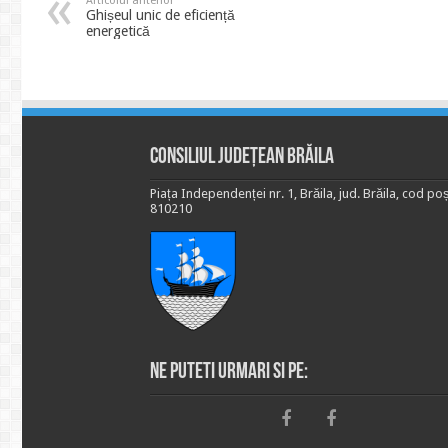
Articolul anterior
Ghișeul unic de eficiență
energetică
Consiliul Județean Brăila
Piața Independenței nr. 1, Brăila, jud. Brăila, cod poș
810210
Ne puteti urmari si pe: