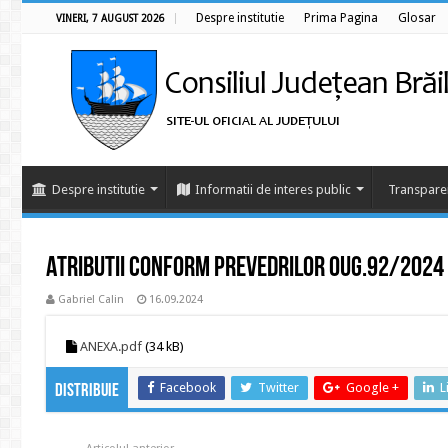
Despre institutie
Prima Pagina
Glosar
VINERI, 7 AUGUST 2026
Despre institutie
Informatii de interes public
Transpare
Atributii conform prevedrilor OUG.92/2024
Gabriel Calin
16.09.2024
ANEXA.pdf
(34 kB)
Facebook
Twitter
Google +
L
Distribuie