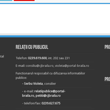
Relații cu publicul
Pr
tal
Telefon:
0239.619.600
, int. 202 sau 231
E-mail:
consiliu@cjbraila.ro
,
violeta@portal-braila.ro
Functionarul resposabil cu difuzarea informatiilor
publice:
Pr
- Serbu Violeta
, consilier
- e-mail:
relatiipublice@portal-
braila.ro, petitii@cjbraila.ro
- telefon/fax:
0239.627.675