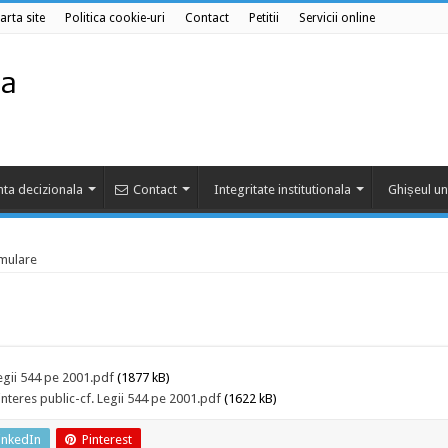
arta site
Politica cookie-uri
Contact
Petitii
Servicii online
ta decizionala
Contact
Integritate institutionala
Ghișeul un
mulare
Legii 544 pe 2001.pdf
(1877 kB)
 interes public-cf. Legii 544 pe 2001.pdf
(1622 kB)
inkedIn
Pinterest