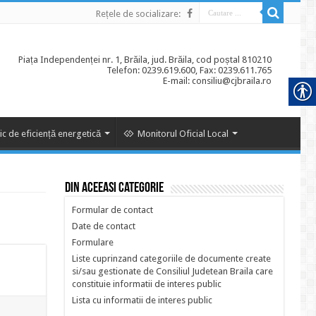
Rețele de socializare:
Piața Independenței nr. 1, Brăila, jud. Brăila, cod poștal 810210
Telefon: 0239.619.600, Fax: 0239.611.765
E-mail: consiliu@cjbraila.ro
ic de eficiență energetică
Monitorul Oficial Local
Din aceeasi categorie
Formular de contact
Date de contact
Formulare
Liste cuprinzand categoriile de documente create
si/sau gestionate de Consiliul Judetean Braila care
constituie informatii de interes public
Lista cu informatii de interes public