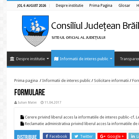
Despre institutie
Prima Pagina
Glosar
H
JOI, 6 AUGUST 2026
Despre institutie
Informatii de interes public
Transparen
Prima pagina
/
Informatii de interes public
/
Solicitare informatii
/
For
Formulare
Iulian Matei
11.04.2017
Cerere privind liberul acces la informatiile de interes public-cf. 
Reclamatie administrativa privind liberul acces la informatiile de
Facebook
Twitter
Google +
L
Distribuie