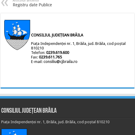
Articolul anterior
Registru date Publice
CONSILIUL JUDEȚEAN BRĂILA
Piața Independenței nr. 1, Brăila, jud. Brăila, cod poștal
810210
Telefon:
0239.619.600
Fax:
0239.611.765
E-mail:
consiliu@cjbraila.ro
Consiliul Județean Brăila
Piața Independenței nr. 1, Brăila, jud. Brăila, cod poștal 810210