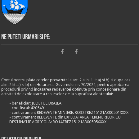
Ne puteti urmari si pe:
Contul pentru plata cotelor prevazute la art. 2 alin. 1 lit.a) si b) si dupa caz
alin. 2 lit. a) si b) din Hotararea Guvernului nr. 70/2022, pentru aprobarea
procedurii privind incasarea redeventei obtinute prin concesionare din
activitati de exploatare a resurselor de la suprafata ale statului:
- beneficiar: JUDETUL BRAILA
- cod fiscal: 4205491
- cont virament REDEVENTE MINIERE: RO32TREZ15121A300501XXXX
- cont virament REDEVENTE din EXPLOATAREA TERENURILOR CU
DESTINATIE AGRICOLA: RO14TREZ15121A300505XXXX