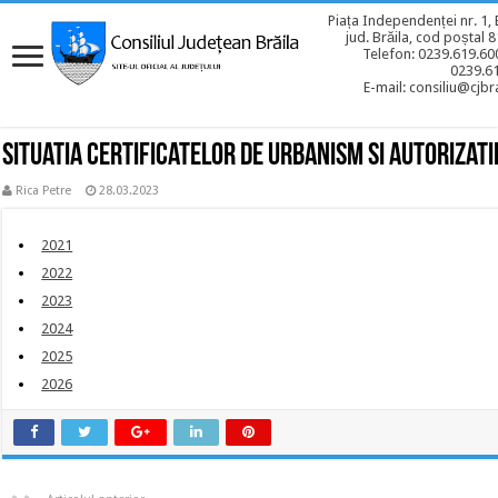
Piața Independenței nr. 1, 
jud. Brăila, cod poștal 
Telefon: 0239.619.600
0239.6
E-mail: consiliu@cjbra
Situatia certificatelor de urbanism si autorizati
Rica Petre
28.03.2023
2021
2022
2023
2024
2025
2026