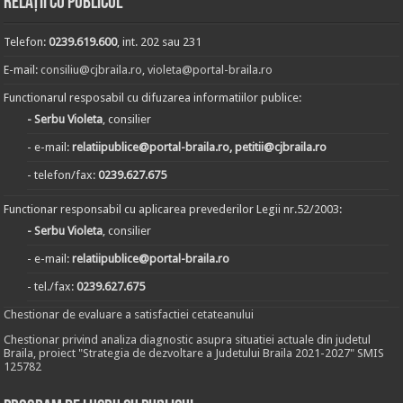
Relații cu publicul
Telefon:
0239.619.600
, int. 202 sau 231
E-mail:
consiliu@cjbraila.ro
,
violeta@portal-braila.ro
Functionarul resposabil cu difuzarea informatiilor publice:
- Serbu Violeta
, consilier
- e-mail:
relatiipublice@portal-braila.ro, petitii@cjbraila.ro
- telefon/fax:
0239.627.675
Functionar responsabil cu aplicarea prevederilor Legii nr.52/2003:
- Serbu Violeta
, consilier
- e-mail:
relatiipublice@portal-braila.ro
- tel./fax:
0239.627.675
Chestionar de evaluare a satisfactiei cetateanului
Chestionar privind analiza diagnostic asupra situatiei actuale din judetul
Braila, proiect "Strategia de dezvoltare a Judetului Braila 2021-2027" SMIS
125782