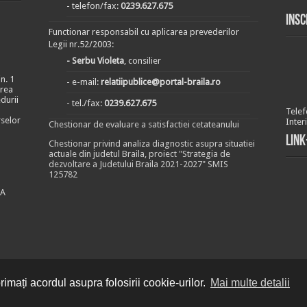
- telefon/fax:
0239.627.675
Insc
Functionar responsabil cu aplicarea prevederilor
Legii nr.52/2003:
- Serbu Violeta
, consilier
n. 1
- e-mail:
relatiipublice@portal-braila.ro
area
durii
- tel./fax:
0239.627.675
Telef
rselor
Inter
Chestionar de evaluare a satisfactiei cetateanului
Link
Chestionar privind analiza diagnostic asupra situatiei
actuale din judetul Braila, proiect "Strategia de
dezvoltare a Judetului Braila 2021-2027" SMIS
125782
EA
imați acordul asupra folosirii cookie-urilor.
Mai multe detalii