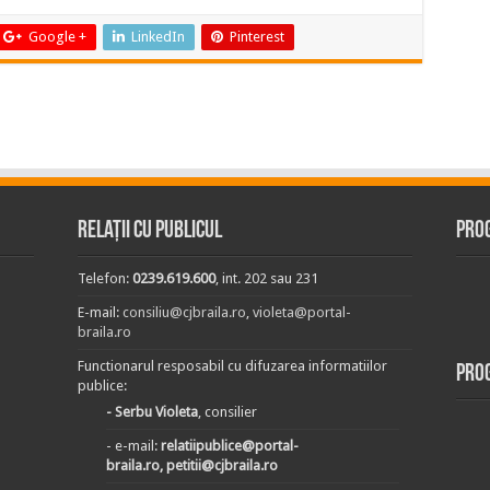
Google +
LinkedIn
Pinterest
Relații cu publicul
Prog
Telefon:
0239.619.600
, int. 202 sau 231
E-mail:
consiliu@cjbraila.ro
,
violeta@portal-
braila.ro
Functionarul resposabil cu difuzarea informatiilor
Pro
publice:
- Serbu Violeta
, consilier
- e-mail:
relatiipublice@portal-
braila.ro, petitii@cjbraila.ro