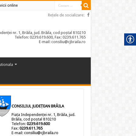
vicii online
Rețele de socializare:
enței nr. 1, Brăila, jud. Brăila, cod poștal 810210
Telefon: 0239.619.600, Fax: 0239.611.765
E-mail: consiliu@cjbraila.ro
tutionala
CONSILIUL JUDEȚEAN BRĂILA
Piața Independenței nr. 1, Brăila, jud.
Brăila, cod poștal 810210
Telefon:
0239.619.600
Fax:
0239.611.765
E-mail:
consiliu@cjbraila.ro