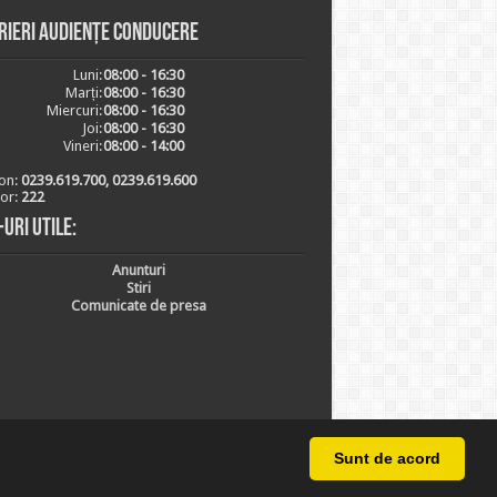
rieri audiențe conducere
Luni:
08:00 - 16:30
Marți:
08:00 - 16:30
Miercuri:
08:00 - 16:30
Joi:
08:00 - 16:30
Vineri:
08:00 - 14:00
on:
0239.619.700, 0239.619.600
ior:
222
-uri utile:
Anunturi
Stiri
Comunicate de presa
Sunt de acord