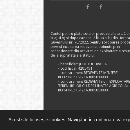
Contul pentru plata cotelor prevazute la art. 2 ali
lit.a) si b) si dupa caz alin. 2 lit. a) si b) din Hotar
Guvernului nr. 70/2022, pentru aprobarea proce
privind incasarea redeventei obtinute prin
concesionare din activitati de exploatare a resu
de la suprafata ale statului:
- beneficiar: JUDETUL BRAILA
- cod fiscal: 4205491
- cont virament REDEVENTE MINIERE:
RO32TREZ15121A300501XXXX
- cont virament REDEVENTE din EXPLOATAR
TERENURILOR CU DESTINATIE AGRICOLA:
RO14TREZ15121A300505XXXX
Acest site folosește cookies. Navigând în continuare vă expr
© CONSILIUL JUDETEAN BRAILA, 2026