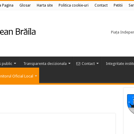
a Pagina
Glosar
Harta site
Politica cookie-uri
Contact
Petitii
Ser
Piața Independ
s public
Transparenta decizionala
Contact
Integritate insti
itorul Oficial Local