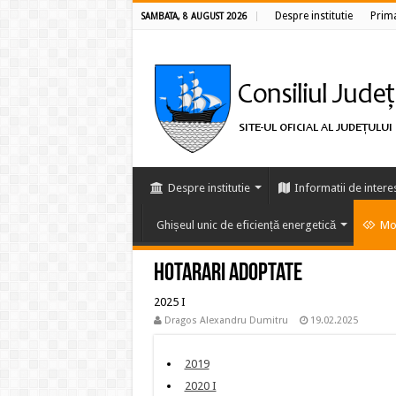
Despre institutie
Prim
SAMBATA, 8 AUGUST 2026
Despre institutie
Informatii de intere
Ghișeul unic de eficiență energetică
Mon
Hotarari adoptate
2025 I
Dragos Alexandru Dumitru
19.02.2025
2019
2020 I