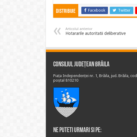
Facebook
Twitter
Distribuie
Articolul anterior
Hotararile autoritatii deliberative
Consiliul Județean Brăila
Piața Independenței nr. 1, Brăila, jud. Brăila, cod
poștal 810210
Ne puteti urmari si pe: