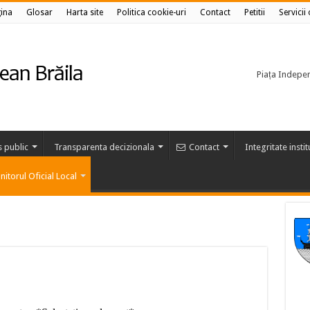
ina
Glosar
Harta site
Politica cookie-uri
Contact
Petitii
Servicii
Piața Independ
s public
Transparenta decizionala
Contact
Integritate insti
itorul Oficial Local