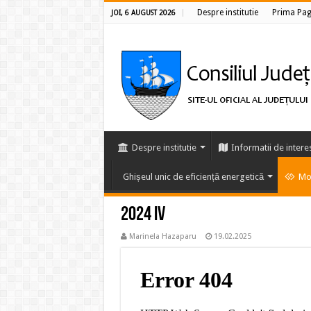
Despre institutie
Prima Pag
JOI, 6 AUGUST 2026
Despre institutie
Informatii de intere
Ghișeul unic de eficiență energetică
Mon
2024 IV
Marinela Hazaparu
19.02.2025