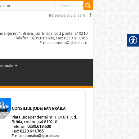
 online
Rețele de socializare:
enței nr. 1, Brăila, jud. Brăila, cod poștal 810210
Telefon: 0239.619.600, Fax: 0239.611.765
E-mail: consiliu@cjbraila.ro
tutionala
CONSILIUL JUDEȚEAN BRĂILA
Piața Independenței nr. 1, Brăila, jud.
Brăila, cod poștal 810210
Telefon:
0239.619.600
Fax:
0239.611.765
E-mail:
consiliu@cjbraila.ro