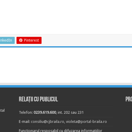
inkedIn
Pinterest
Relații cu publicul
Pr
tal
Telefon:
0239.619.600
, int. 202 sau 231
E-mail:
consiliu@cjbraila.ro
,
violeta@portal-braila.ro
Functionarul resposabil cu difuzarea informatiilor