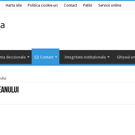
Harta site
Politica cookie-uri
Contact
Petitii
Servicii online
nta decizionala
Contact
Integritate institutionala
Ghișeul un
ului
eanului