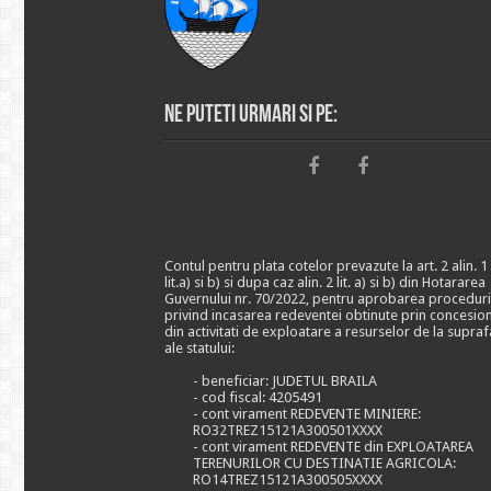
Ne puteti urmari si pe:
Contul pentru plata cotelor prevazute la art. 2 alin. 1
lit.a) si b) si dupa caz alin. 2 lit. a) si b) din Hotararea
Guvernului nr. 70/2022, pentru aprobarea proceduri
privind incasarea redeventei obtinute prin concesio
din activitati de exploatare a resurselor de la supraf
ale statului:
- beneficiar: JUDETUL BRAILA
- cod fiscal: 4205491
- cont virament REDEVENTE MINIERE:
RO32TREZ15121A300501XXXX
- cont virament REDEVENTE din EXPLOATAREA
TERENURILOR CU DESTINATIE AGRICOLA:
RO14TREZ15121A300505XXXX