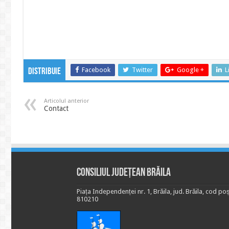
Facebook
Twitter
Google +
L
Distribuie
Articolul anterior
Contact
Consiliul Județean Brăila
Piața Independenței nr. 1, Brăila, jud. Brăila, cod poș
810210