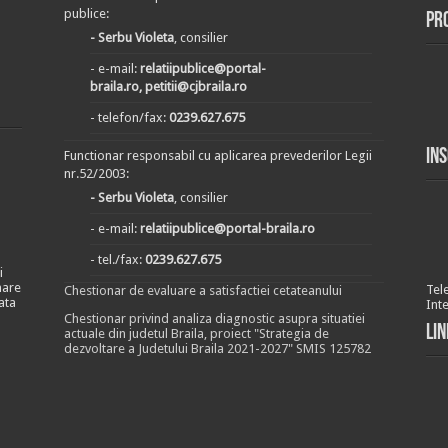
publice:
Pr
- Serbu Violeta
, consilier
- e-mail:
relatiipublice@portal-
braila.ro, petitii@cjbraila.ro
- telefon/fax:
0239.627.675
In
Functionar responsabil cu aplicarea prevederilor Legii
nr.52/2003:
- Serbu Violeta
, consilier
- e-mail:
relatiipublice@portal-braila.ro
- tel./fax:
0239.627.675
i
nare
Tel
Chestionar de evaluare a satisfactiei cetateanului
ata
Int
Chestionar privind analiza diagnostic asupra situatiei
Lin
actuale din judetul Braila, proiect "Strategia de
dezvoltare a Judetului Braila 2021-2027" SMIS 125782