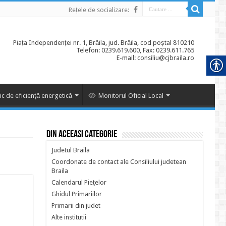
Rețele de socializare:
Piața Independenței nr. 1, Brăila, jud. Brăila, cod poștal 810210
Telefon: 0239.619.600, Fax: 0239.611.765
E-mail: consiliu@cjbraila.ro
ic de eficiență energetică
Monitorul Oficial Local
Din aceeasi categorie
Judetul Braila
Coordonate de contact ale Consiliului judetean
Braila
Calendarul Pieţelor
Ghidul Primariilor
Primarii din judet
Alte institutii