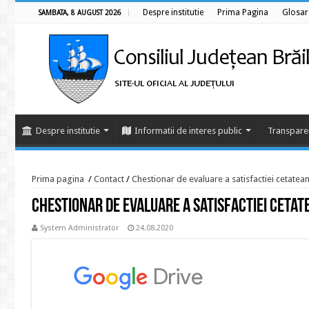
Despre institutie
Prima Pagina
Glosar
SAMBATA, 8 AUGUST 2026
Despre institutie
Informatii de interes public
Transpare
Prima pagina
/
Contact
/
Chestionar de evaluare a satisfactiei cetatean
Chestionar de evaluare a satisfactiei cetat
System Administrator
24.08.2020