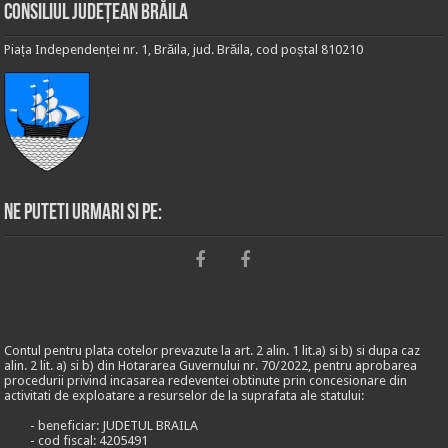
Consiliul Județean Brăila
Piața Independenței nr. 1, Brăila, jud. Brăila, cod poștal 810210
Ne puteti urmari si pe:
Contul pentru plata cotelor prevazute la art. 2 alin. 1 lit.a) si b) si dupa caz
alin. 2 lit. a) si b) din Hotararea Guvernului nr. 70/2022, pentru aprobarea
procedurii privind incasarea redeventei obtinute prin concesionare din
activitati de exploatare a resurselor de la suprafata ale statului:
- beneficiar: JUDETUL BRAILA
- cod fiscal: 4205491