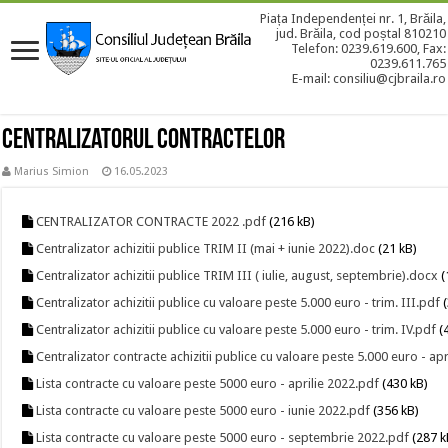
Piața Independenței nr. 1, Brăila,
jud. Brăila, cod poștal 810210
Telefon: 0239.619.600, Fax:
0239.611.765
E-mail: consiliu@cjbraila.ro
Centralizatorul Contractelor
Marius Simion
16.05.2023
CENTRALIZATOR CONTRACTE 2022 .pdf
(216 kB)
Centralizator achizitii publice TRIM II (mai + iunie 2022).doc
(21 kB)
Centralizator achizitii publice TRIM III ( iulie, august, septembrie).docx
(
Centralizator achizitii publice cu valoare peste 5.000 euro - trim. III.pdf
(
Centralizator achizitii publice cu valoare peste 5.000 euro - trim. IV.pdf
(
Centralizator contracte achizitii publice cu valoare peste 5.000 euro - apr
Lista contracte cu valoare peste 5000 euro - aprilie 2022.pdf
(430 kB)
Lista contracte cu valoare peste 5000 euro - iunie 2022.pdf
(356 kB)
Lista contracte cu valoare peste 5000 euro - septembrie 2022.pdf
(287 k