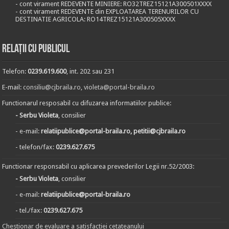
- cont virament REDEVENTE MINIERE: RO32TREZ15121A300501XXXX
- cont virament REDEVENTE din EXPLOATAREA TERENURILOR CU
DESTINATIE AGRICOLA: RO14TREZ15121A300505XXXX
Relații cu publicul
Telefon:
0239.619.600
, int. 202 sau 231
E-mail:
consiliu@cjbraila.ro
,
violeta@portal-braila.ro
Functionarul resposabil cu difuzarea informatiilor publice:
- Serbu Violeta
, consilier
- e-mail:
relatiipublice@portal-braila.ro, petitii@cjbraila.ro
- telefon/fax:
0239.627.675
Functionar responsabil cu aplicarea prevederilor Legii nr.52/2003:
- Serbu Violeta
, consilier
- e-mail:
relatiipublice@portal-braila.ro
- tel./fax:
0239.627.675
Chestionar de evaluare a satisfactiei cetateanului