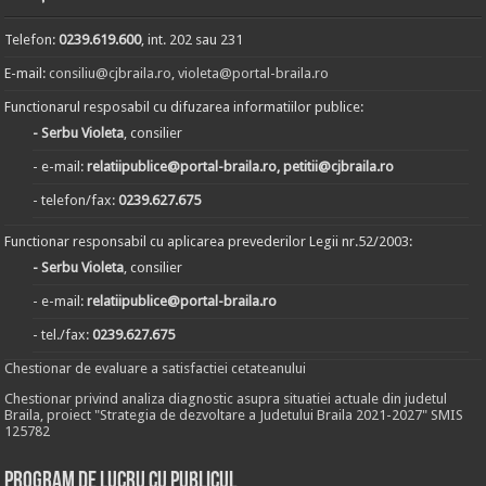
Telefon:
0239.619.600
, int. 202 sau 231
E-mail:
consiliu@cjbraila.ro
,
violeta@portal-braila.ro
Functionarul resposabil cu difuzarea informatiilor publice:
- Serbu Violeta
, consilier
- e-mail:
relatiipublice@portal-braila.ro, petitii@cjbraila.ro
- telefon/fax:
0239.627.675
Functionar responsabil cu aplicarea prevederilor Legii nr.52/2003:
- Serbu Violeta
, consilier
- e-mail:
relatiipublice@portal-braila.ro
- tel./fax:
0239.627.675
Chestionar de evaluare a satisfactiei cetateanului
Chestionar privind analiza diagnostic asupra situatiei actuale din judetul
Braila, proiect "Strategia de dezvoltare a Judetului Braila 2021-2027" SMIS
125782
Program de lucru cu publicul