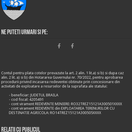
Ne puteti urmari si pe:
Contul pentru plata cotelor prevazute la art. 2 alin. 1 lit.a) si b) si dupa caz
alin. 2 lit. a) si b) din Hotararea Guvernului nr. 70/2022, pentru aprobarea
procedurii privind incasarea redeventei obtinute prin concesionare din
activitati de exploatare a resurselor de la suprafata ale statului:
- beneficiar: JUDETUL BRAILA
- cod fiscal: 4205491
- cont virament REDEVENTE MINIERE: RO32TREZ15121A300501XXXX
- cont virament REDEVENTE din EXPLOATAREA TERENURILOR CU
DESTINATIE AGRICOLA: RO14TREZ15121A300505XXXX
Relații cu publicul