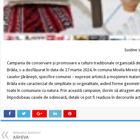
Susține s
Campania de conservare și promovare a culturii tradiționale organizată de
Brăila, s-a desfășurat în data de 27 martie 2024, în comuna Movila Miresii și
caselor ţărăneşti, specifice comunei – expresie artistică a moştenirii materia
Brăila este caracterizat de simplitate și originalitate, având forme geomet
toate în comuniune cu natura. Prin această campanie, dorim să atragem aten
împodobeau casele de odinioară, detalii ce pot fi readuse în decorurile actua
Articolul anterior
ARHIVA