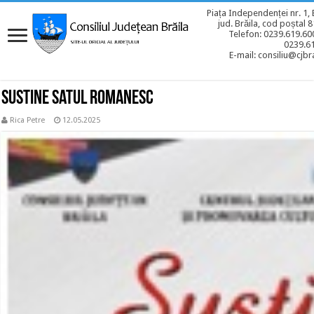
Piața Independenței nr. 1, 
jud. Brăila, cod poștal 
Telefon: 0239.619.600
0239.6
E-mail: consiliu@cjbra
Sustine satul romanesc
Rica Petre
12.05.2025