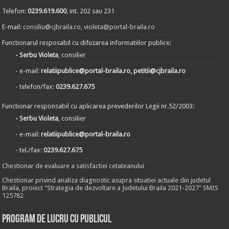
Telefon:
0239.619.600
, int. 202 sau 231
E-mail:
consiliu@cjbraila.ro
,
violeta@portal-braila.ro
Functionarul resposabil cu difuzarea informatiilor publice:
- Serbu Violeta
, consilier
- e-mail:
relatiipublice@portal-braila.ro, petitii@cjbraila.ro
- telefon/fax:
0239.627.675
Functionar responsabil cu aplicarea prevederilor Legii nr.52/2003:
- Serbu Violeta
, consilier
- e-mail:
relatiipublice@portal-braila.ro
- tel./fax:
0239.627.675
Chestionar de evaluare a satisfactiei cetateanului
Chestionar privind analiza diagnostic asupra situatiei actuale din judetul
Braila, proiect "Strategia de dezvoltare a Judetului Braila 2021-2027" SMIS
125782
Program de lucru cu publicul