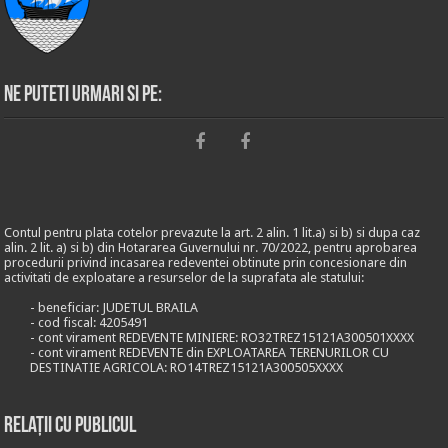
Ne puteti urmari si pe:
Contul pentru plata cotelor prevazute la art. 2 alin. 1 lit.a) si b) si dupa caz
alin. 2 lit. a) si b) din Hotararea Guvernului nr. 70/2022, pentru aprobarea
procedurii privind incasarea redeventei obtinute prin concesionare din
activitati de exploatare a resurselor de la suprafata ale statului:
- beneficiar: JUDETUL BRAILA
- cod fiscal: 4205491
- cont virament REDEVENTE MINIERE: RO32TREZ15121A300501XXXX
- cont virament REDEVENTE din EXPLOATAREA TERENURILOR CU
DESTINATIE AGRICOLA: RO14TREZ15121A300505XXXX
Relații cu publicul