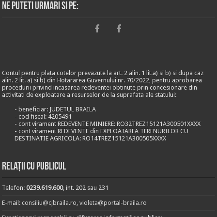
Ne puteti urmari si pe:
Contul pentru plata cotelor prevazute la art. 2 alin. 1 lit.a) si b) si dupa caz
alin. 2 lit. a) si b) din Hotararea Guvernului nr. 70/2022, pentru aprobarea
procedurii privind incasarea redeventei obtinute prin concesionare din
activitati de exploatare a resurselor de la suprafata ale statului:
- beneficiar: JUDETUL BRAILA
- cod fiscal: 4205491
- cont virament REDEVENTE MINIERE: RO32TREZ15121A300501XXXX
- cont virament REDEVENTE din EXPLOATAREA TERENURILOR CU
DESTINATIE AGRICOLA: RO14TREZ15121A300505XXXX
Relații cu publicul
Telefon:
0239.619.600
, int. 202 sau 231
E-mail:
consiliu@cjbraila.ro
,
violeta@portal-braila.ro