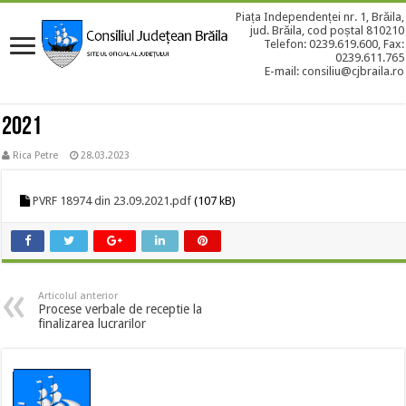
Piața Independenței nr. 1, Brăila,
jud. Brăila, cod poștal 810210
Telefon: 0239.619.600, Fax:
0239.611.765
E-mail: consiliu@cjbraila.ro
2021
Rica Petre
28.03.2023
PVRF 18974 din 23.09.2021.pdf
(107 kB)
Articolul anterior
Procese verbale de receptie la
finalizarea lucrarilor