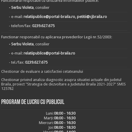
Functionarul resposabil cu difuzarea informatiilor publice:
- Serbu Violeta
, consilier
- e-mail:
relatiipublice@portal-braila.ro, petitii@cjbraila.ro
- telefon/fax:
0239.627.675
Functionar responsabil cu aplicarea prevederilor Legii nr.52/2003:
- Serbu Violeta
, consilier
- e-mail:
relatiipublice@portal-braila.ro
- tel./fax:
0239.627.675
Chestionar de evaluare a satisfactiei cetateanului
Chestionar privind analiza diagnostic asupra situatiei actuale din judetul
Braila, proiect "Strategia de dezvoltare a Judetului Braila 2021-2027" SMIS
125782
Program de lucru cu publicul
Luni:
08:00 - 16:30
Marți:
08:00 - 16:30
Miercuri:
08:00 - 16:30
Joi:
08:00 - 18:30