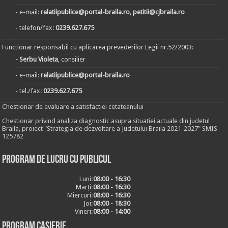
- e-mail:
relatiipublice@portal-braila.ro, petitii@cjbraila.ro
- telefon/fax:
0239.627.675
Functionar responsabil cu aplicarea prevederilor Legii nr.52/2003:
- Serbu Violeta
, consilier
- e-mail:
relatiipublice@portal-braila.ro
- tel./fax:
0239.627.675
Chestionar de evaluare a satisfactiei cetateanului
Chestionar privind analiza diagnostic asupra situatiei actuale din judetul
Braila, proiect "Strategia de dezvoltare a Judetului Braila 2021-2027" SMIS
125782
Program de lucru cu publicul
Luni:
08:00 - 16:30
Marți:
08:00 - 16:30
Miercuri:
08:00 - 16:30
Joi:
08:00 - 18:30
Vineri:
08:00 - 14:00
Program casierie