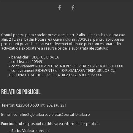
Contul pentru plata cotelor prevazute la art. 2 alin. 1 lit.a) si b) si dupa caz
alin. 2 lit. a) si b) din Hotararea Guvernului nr. 70/2022, pentru aprobarea
procedurii privind incasarea redeventei obtinute prin concesionare din
activitati de exploatare a resurselor de la suprafata ale statului:
- beneficiar: JUDETUL BRAILA
- cod fiscal: 4205491
- cont virament REDEVENTE MINIERE: RO32TREZ15121A300501XXXX
- cont virament REDEVENTE din EXPLOATAREA TERENURILOR CU
DESTINATIE AGRICOLA: RO14TREZ15121A300505XXXX
Relații cu publicul
Telefon:
0239.619.600
, int. 202 sau 231
E-mail:
consiliu@cjbraila.ro
,
violeta@portal-braila.ro
Functionarul resposabil cu difuzarea informatiilor publice:
- Serbu Violeta
, consilier