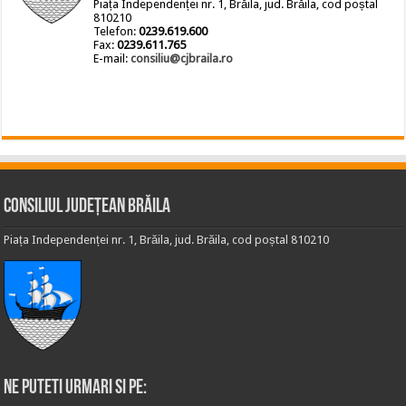
Piața Independenței nr. 1, Brăila, jud. Brăila, cod poștal
810210
Telefon:
0239.619.600
Fax:
0239.611.765
E-mail:
consiliu@cjbraila.ro
Consiliul Județean Brăila
Piața Independenței nr. 1, Brăila, jud. Brăila, cod poștal 810210
Ne puteti urmari si pe: