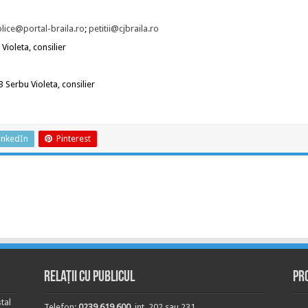
blice@portal-braila.ro
;
petitii@cjbraila.ro
Violeta, consilier
 Serbu Violeta, consilier
inkedIn
Pinterest
Relații cu publicul
Pr
tal
Telefon:
0239.619.600
, int. 202 sau 231