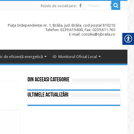
Rețele de socializare:
Piața Independenței nr. 1, Brăila, jud. Brăila, cod poștal 810210
Telefon: 0239.619.600, Fax: 0239.611.765
E-mail: consiliu@cjbraila.ro
ic de eficiență energetică
Monitorul Oficial Local
Din aceeasi categorie
Ultimele actualizări