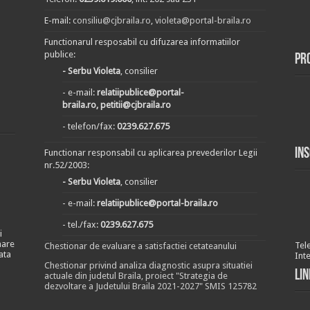
E-mail:
consiliu@cjbraila.ro
,
violeta@portal-braila.ro
Functionarul resposabil cu difuzarea informatiilor
publice:
Pr
- Serbu Violeta
, consilier
- e-mail:
relatiipublice@portal-
braila.ro, petitii@cjbraila.ro
- telefon/fax:
0239.627.675
In
Functionar responsabil cu aplicarea prevederilor Legii
nr.52/2003:
- Serbu Violeta
, consilier
- e-mail:
relatiipublice@portal-braila.ro
- tel./fax:
0239.627.675
i
nare
Tel
Chestionar de evaluare a satisfactiei cetateanului
ata
Int
Chestionar privind analiza diagnostic asupra situatiei
Lin
actuale din judetul Braila, proiect "Strategia de
dezvoltare a Judetului Braila 2021-2027" SMIS 125782