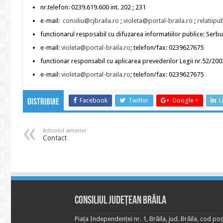
nr.telefon: 0239.619.600 int. 202 ; 231
e-mail:
consiliu@cjbraila.ro
;
violeta@portal-braila.ro
;
relatiipu
functionarul resposabil cu difuzarea informatiilor publice: Serbu 
e-mail:
violeta@portal-braila.ro
; telefon/fax: 0239627675
functionar responsabil cu aplicarea prevederilor Legii nr.52/2003
e-mail:
violeta@portal-braila.ro
; telefon/fax: 0239627675
Facebook
Twitter
Google +
L
Distribuie
Articolul anterior
Contact
Consiliul Județean Brăila
Piața Independenței nr. 1, Brăila, jud. Brăila, cod poș