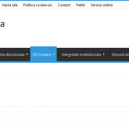
Harta site
Politica cookie-uri
Contact
Petitii
Servicii online
nta decizionala
Contact
Integritate institutionala
Ghișeul un