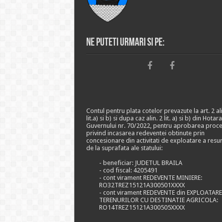
Ne puteti urmari si pe:
Contul pentru plata cotelor prevazute la art. 2 ali
lit.a) si b) si dupa caz alin. 2 lit. a) si b) din Hotar
Guvernului nr. 70/2022, pentru aprobarea proce
privind incasarea redeventei obtinute prin
concesionare din activitati de exploatare a resu
de la suprafata ale statului:
- beneficiar: JUDETUL BRAILA
- cod fiscal: 4205491
- cont virament REDEVENTE MINIERE:
RO32TREZ15121A300501XXXX
- cont virament REDEVENTE din EXPLOATAR
TERENURILOR CU DESTINATIE AGRICOLA:
RO14TREZ15121A300505XXXX