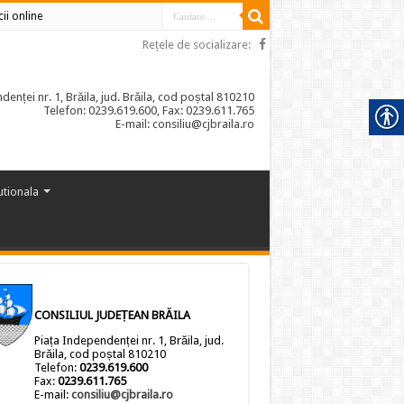
cii online
Rețele de socializare:
enței nr. 1, Brăila, jud. Brăila, cod poștal 810210
Telefon: 0239.619.600, Fax: 0239.611.765
E-mail: consiliu@cjbraila.ro
tutionala
CONSILIUL JUDEȚEAN BRĂILA
Piața Independenței nr. 1, Brăila, jud.
Brăila, cod poștal 810210
Telefon:
0239.619.600
Fax:
0239.611.765
E-mail:
consiliu@cjbraila.ro