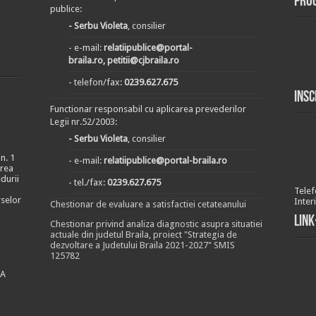
Pro
publice:
- Serbu Violeta
, consilier
- e-mail:
relatiipublice@portal-
braila.ro, petitii@cjbraila.ro
- telefon/fax:
0239.627.675
Insc
Functionar responsabil cu aplicarea prevederilor
Legii nr.52/2003:
- Serbu Violeta
, consilier
n. 1
- e-mail:
relatiipublice@portal-braila.ro
area
durii
- tel./fax:
0239.627.675
Telef
rselor
Inter
Chestionar de evaluare a satisfactiei cetateanului
Link
Chestionar privind analiza diagnostic asupra situatiei
actuale din judetul Braila, proiect "Strategia de
dezvoltare a Judetului Braila 2021-2027" SMIS
125782
EA