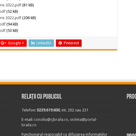
rie 2022.pdf
(81 kB)
pdf
(52 kB)
rie 2022.pdf
(206 kB)
pdf
(94 kB)
pdf
(53 kB)
Google +
LinkedIn
Pinterest
Relații cu publicul
Prog
Telefon:
0239.619.600
, int. 202 sau 231
E-mail:
consiliu@cjbraila.ro
,
violeta@portal-
braila.ro
Functionarul resposabil cu difuzarea informatiilor