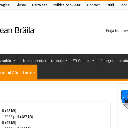
Pagina
Glosar
Harta site
Politica cookie-uri
Contact
Petitii
Servi
Piața Independ
s public
Transparenta decizionala
Contact
Integritate insti
itorul Oficial Local
pdf
(98 kB)
rie 2022.pdf
(487 kB)
pdf
(93 kB)