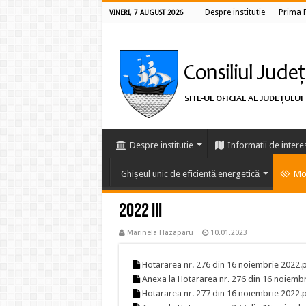
Despre institutie
Prima 
VINERI, 7 AUGUST 2026
Despre institutie
Informatii de intere
Ghișeul unic de eficiență energetică
Mon
2022 III
Marinela Hazaparu
10.01.2023
Hotararea nr. 276 din 16 noiembrie 2022.
Anexa la Hotararea nr. 276 din 16 noiemb
Hotararea nr. 277 din 16 noiembrie 2022.