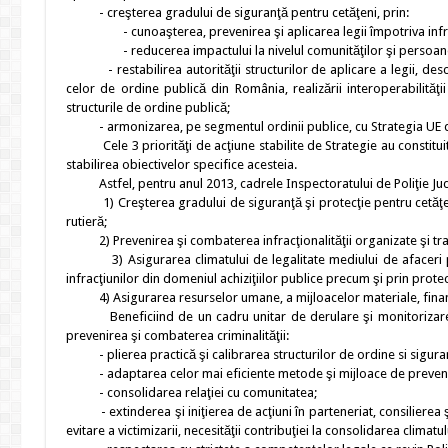
- creşterea gradului de siguranţă pentru cetăţeni, prin:
- cunoaşterea, prevenirea şi aplicarea legii împotriva infracţ
- reducerea impactului la nivelul comunităţilor şi persoanelor 
- restabilirea autorităţii structurilor de aplicare a legii, descen
celor de ordine publică din România, realizării interoperabilităţ
structurile de ordine publică;
- armonizarea, pe segmentul ordinii publice, cu Strategia UE de 
Cele 3 priorităţi de acţiune stabilite de Strategie au constituit c
stabilirea obiectivelor specifice acesteia.
Astfel, pentru anul 2013, cadrele Inspectoratului de Poliţie Jude
1) Creşterea gradului de siguranţă şi protecţie pentru cetăţeni 
rutieră;
2) Prevenirea şi combaterea infracţionalităţii organizate şi trans
3) Asigurarea climatului de legalitate mediului de afaceri prin
infracţiunilor din domeniul achiziţiilor publice precum şi prin prote
4) Asigurarea resurselor umane, a mijloacelor materiale, financia
Beneficiind de un cadru unitar de derulare şi monitorizare a a
prevenirea şi combaterea criminalităţii:
- plierea practică şi calibrarea structurilor de ordine si siguranţa
- adaptarea celor mai eficiente metode şi mijloace de prevenire
- consolidarea relaţiei cu comunitatea;
- extinderea şi iniţierea de acţiuni în parteneriat, consilierea ş
evitare a victimizarii, necesităţii contribuţiei la consolidarea clima