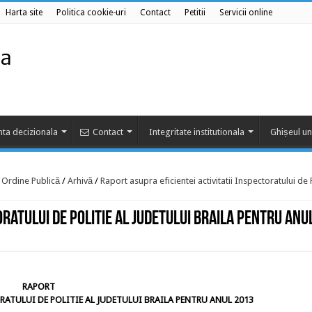
Harta site
Politica cookie-uri
Contact
Petitii
Servicii online
ta decizionala
Contact
Integritate institutionala
Ghișeul un
e Ordine Publică
/
Arhivă
/
Raport asupra eficientei activitatii Inspectoratului de P
oratului de Politie al Judetului Braila pentru anu
RAPORT
RATULUI DE POLITIE AL JUDETULUI BRAILA PENTRU ANUL 2013