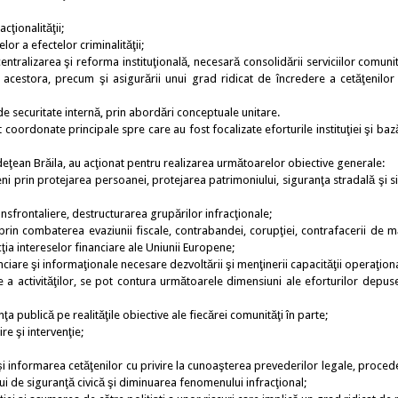
ionalităţii;
a efectelor criminalităţii;
tralizarea şi reforma instituţională, necesară consolidării serviciilor comunit
ii acestora, precum şi asigurării unui grad ridicat de încredere a cetăţenilor
securitate internă, prin abordări conceptuale unitare.
oordonate principale spre care au fost focalizate eforturile instituţiei şi baz
ţean Brăila, au acţionat pentru realizarea următoarelor obiective generale:
prin protejarea persoanei, protejarea patrimoniului, siguranţa stradală şi s
frontaliere, destructurarea grupărilor infracţionale;
 combaterea evaziunii fiscale, contrabandei, corupţiei, contrafacerii de mă
cţia intereselor financiare ale Uniunii Europene;
re şi informaţionale necesare dezvoltării şi menţinerii capacităţii operaţiona
ctivităţilor, se pot contura următoarele dimensiuni ale eforturilor depus
 publică pe realităţile obiective ale fiecărei comunităţi în parte;
 şi intervenţie;
i informarea cetăţenilor cu privire la cunoaşterea prevederilor legale, proced
tului de siguranţă civică şi diminuarea fenomenului infracţional;