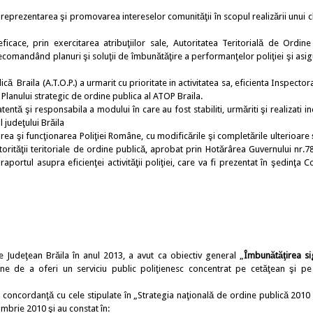
a reprezentarea şi promovarea intereselor comunităţii în scopul realizării unui 
ficace, prin exercitarea atribuţiilor sale, Autoritatea Teritorială de Ordine
e, recomandând planuri şi soluţii de îmbunătăţire a performanţelor poliţiei şi as
că Braila (A.T.O.P.) a urmarit cu prioritate in activitatea sa, eficienta Inspector
a Planului strategic de ordine publica al ATOP Braila.
entă şi responsabila a modului în care au fost stabiliti, urmăriti şi realizati in
 judeţului Brăila
i funcţionarea Poliţiei Române, cu modificările şi completările ulterioare ş
torităţii teritoriale de ordine publică, aprobat prin Hotărârea Guvernului nr.7
portul asupra eficienţei activităţii poliţiei, care va fi prezentat în şedinţa Co
e Judeţean Brăila în anul 2013, a avut ca obiectiv general „
Îmbunătăţirea si
âne de a oferi un serviciu public poliţienesc concentrat pe cetăţean şi pe
concordanţă cu cele stipulate în „Strategia naţională de ordine publică 2010 
brie 2010 şi au constat în: