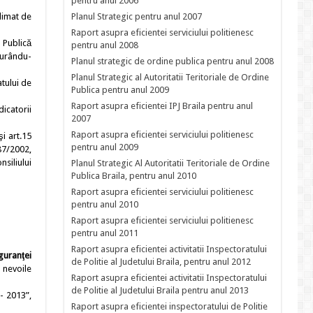
pentru anul 2006
climat de
Planul Strategic pentru anul 2007
Raport asupra eficientei serviciului politienesc
 Publică
pentru anul 2008
igurându-
Planul strategic de ordine publica pentru anul 2008
Planul Strategic al Autoritatii Teritoriale de Ordine
atului de
Publica pentru anul 2009
Raport asupra eficientei IPJ Braila pentru anul
dicatorii
2007
Raport asupra eficientei serviciului politienesc
i art.15
pentru anul 2009
87/2002,
nsiliului
Planul Strategic Al Autoritatii Teritoriale de Ordine
Publica Braila, pentru anul 2010
Raport asupra eficientei serviciului politienesc
pentru anul 2010
Raport asupra eficientei serviciului politienesc
pentru anul 2011
Raport asupra eficientei activitatii Inspectoratului
guranţei
de Politie al Judetului Braila, pentru anul 2012
 nevoile
Raport asupra eficientei activitatii Inspectoratului
de Politie al Judetului Braila pentru anul 2013
- 2013”,
Raport asupra eficientei inspectoratului de Politie