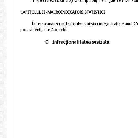
- respectarea cu stricteţe a competenţelor legale ce revin Poliţiei
CAPITOLUL II
-
MACROINDICATORI STATISTICI
În urma analizei indicatorilor statistici înregistraţi pe anul 20
pot evidenţia următoarele:
Ø
Infracţionalitatea
sesizată