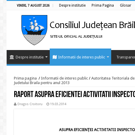
Despre institutie
Prima Pagina
Glosar
VINERI, 7 AUGUST 2026
Despre institutie
Informatii de interes public
Transparen
Prima pagina
/
Informatii de interes public
/
Autoritatea Teritoriala d
Judetului Braila pentru anul 2013
Raport asupra eficientei activitatii Inspect
Dragos Croitoru
19.03.2014
ASUPRA EFICIENŢEI ACTIVITATII INSPECTO