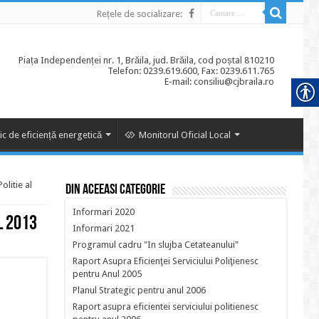
Rețele de socializare:
Piața Independenței nr. 1, Brăila, jud. Brăila, cod poștal 810210
Telefon: 0239.619.600, Fax: 0239.611.765
E-mail: consiliu@cjbraila.ro
ic de eficiență energetică
Monitorul Oficial Local
olitie al
Din aceeasi categorie
Informari 2020
l 2013
Informari 2021
Programul cadru "In slujba Cetateanului"
Raport Asupra Eficienţei Serviciului Poliţienesc
pentru Anul 2005
Planul Strategic pentru anul 2006
Raport asupra eficientei serviciului politienesc