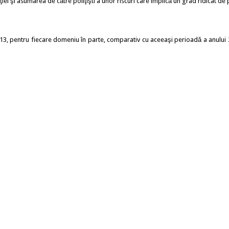
 şi asumarea de către poliţişti a unor riscuri care implică un grad ridicat de p
13, pentru fiecare domeniu în parte, comparativ cu aceeaşi perioadă a anului 