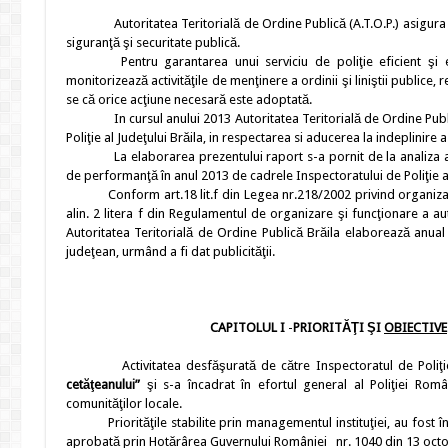
Autoritatea Teritorială de Ordine Publică (A.T.O.P.) asigur
siguranţă şi securitate publică.
Pentru garantarea unui serviciu de poliţie eficient şi e
monitorizează activităţile de menţinere a ordinii şi liniştii public
se că orice acţiune necesară este adoptată.
In cursul anului 2013 Autoritatea Teritorială de Ordine Publi
Poliţie al Judeţului Brăila, in respectarea si aducerea la indeplinire 
La elaborarea prezentului raport s-a pornit de la analiza at
de performanţă în anul 2013 de cadrele Inspectoratului de Poliţie al
Conform art.18 lit.f din Legea nr.218/2002 privind organizarea ş
alin. 2 litera f din Regulamentul de organizare şi funcţionare a au
Autoritatea Teritorială de Ordine Publică Brăila elaborează anual ra
judeţean, urmând a fi dat publicităţii.
CAPITOLUL I
-
PRIORITĂŢI ŞI
OBIECTIVE
Activitatea desfăşurată de către Inspectoratul de Poliţi
cetăţeanului”
şi s-a încadrat în efortul general al Poliţiei Rom
comunităţilor locale.
Priorităţile stabilite prin managementul instituţiei, au fost în 
aprobată prin Hotărârea Guvernului României nr. 1040 din 13 octom