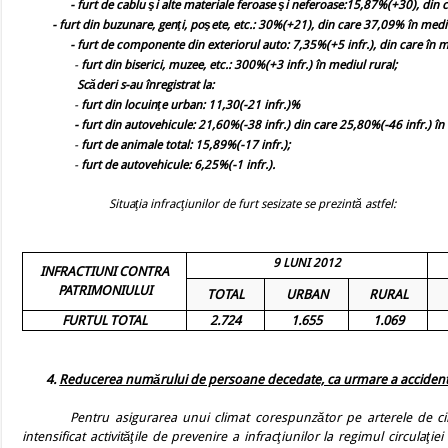
- furt de cablu şi alte materiale feroase şi neferoase:15,87%(+30), din c
- furt din buzunare, genţi, poşete, etc.: 30%(+21), din care 37,09% în medi
- furt de componente din exteriorul auto: 7,35%(+5 infr.), din care în
-
furt din biserici, muzee, etc.: 300%(+3 infr.) în mediul rural;
Scăderi s-au înregistrat la:
-
furt din locuinţe urban: 11,30(-21 infr.)%
- furt din autovehicule: 21,60%(-38 infr.) din care 25,80%(-46 infr.) î
-
furt de animale total:
15,89%(-17 infr.);
-
furt de autovehicule:
6,25%(-1 infr.).
Situaţia infracţiunilor de furt sesizate se prezintă astfel:
9 LUNI 2012
INFRACTIUNI CONTRA
PATRIMONIULUI
TOTAL
URBAN
RURAL
FURTUL TOTAL
2.724
1.655
1.069
4.
Reducerea numărului de persoane decedate, ca urmare a accidentelo
Pentru asigurarea unui climat corespunzător pe arterele de circu
intensificat activităţile de prevenire a infracţiunilor la regimul circulaţ