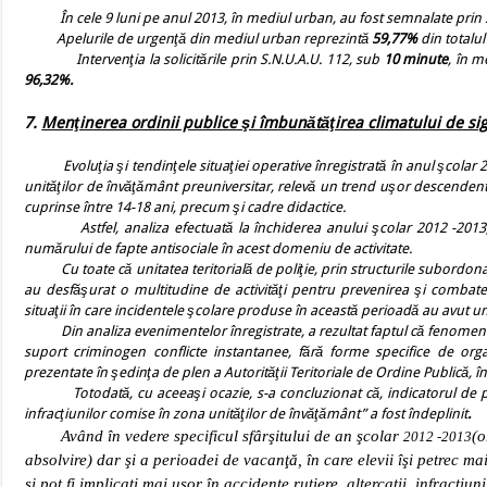
În cele 9 luni pe anul 2013, în mediul urban, au fost semnalate prin
Apelurile de urgenţă din mediul urban reprezintă
59,77%
din totalul
Intervenţia la solicitările prin S.N.U.A.U. 112, sub
10 minute
, în m
96,32%.
7.
Menţinerea ordinii publice şi îmbunătăţirea climatului de sig
Evoluţia şi tendinţele situaţiei operative înregistrată în anul şcolar 20
unităţilor de învăţământ preuniversitar, relevă un trend uşor descendent 
cuprinse între 14-18 ani, precum şi cadre didactice.
Astfel, analiza efectuată la închiderea anului şcolar 2012 -2013, a s
numărului de fapte antisociale în acest domeniu de activitate.
Cu toate că unitatea teritorială de poliţie, prin structurile subordonat
au desfăşurat o multitudine de activităţi pentru prevenirea şi combate
situaţii în care incidentele şcolare produse în această perioadă au avut u
Din analiza evenimentelor înregistrate, a rezultat faptul că fenomenul v
suport criminogen conflicte instantanee, fără forme specifice de orga
prezentate în şedinţa de plen a Autorităţii Teritoriale de Ordine Publică, în
Totodată, cu aceeaşi ocazie, s-a concluzionat că,
indicatorul de 
infracţiunilor comise în zona unităţilor de învăţământ” a fost îndeplinit
.
Având în vedere specificul sfârşitului de an şcolar
(o
2012 -2013
absolvire) dar şi a perioadei de vacanţă, în care elevii îşi petrec m
şi pot fi implicaţi mai uşor în accidente rutiere, altercaţii, infracţiu