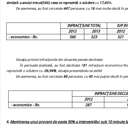
similară a anului trecut(
566
) ceea ce reprezintă o scădere
cu
17,60
%
.
De asemenea, au fost cercetate
447
persoane, cu
16
mai multe decât în pe
INFRACŢIUNI TOTAL
IUP I
2012
2013
2012
- economico - fin.
566
523
521
Situaţia privind infracţiunile
din dosarele penale declinate:
În
perioada analizată
,
au fost declinate 1
81
infracţiuni economico-fin
reprezintă o scădere
cu
-36,94%
, situaţia prezentându-se astfel:
De asemenea, au fost cercetate
86
persoane, cu
45
mai puţine decât în per
INFRACŢIUNI DECLI
2012
- economico - fin.
287
6.
Menţinerea unui procent de peste 90% a intervenţiilor sub 10 minute la 