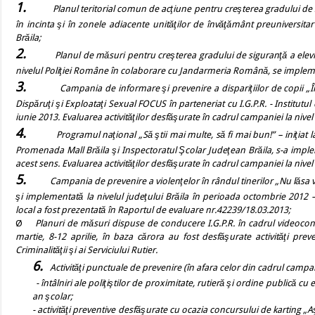
1.
Planul teritorial comun de acţiune pentru creşterea gradului de s
în incinta şi în zonele adiacente unităţilor de învăţământ preuniversitar
Brăila;
2.
Planul de măsuri
pentru creşterea gradului de siguranţă a elevi
nivelul Poliţiei Române în colaborare cu Jandarmeria Română, se implemen
3.
Campania de informare şi prevenire a dispariţiilor de copii „
Dispăruţi şi Exploataţi Sexual FOCUS în parteneriat cu I.G.P.R. - Institutul 
iunie 2013. Evaluarea activităţilor desfăşurate în cadrul campaniei la nive
4.
Programul naţional „Să ştii mai multe, să fi mai bun!” – iniţiat 
Promenada Mall Brăila şi Inspectoratul Şcolar Judeţean Brăila, s-a impleme
acest sens. Evaluarea activităţilor desfăşurate în cadrul campaniei la nive
5.
Campania de prevenire a violenţelor în rândul tinerilor „Nu lăsa vio
şi implementată la nivelul judeţului Brăila în perioada octombrie 2012 –
local a fost prezentată în Raportul de evaluare nr.42239/18.03.2013;
Ø
Planuri de măsuri dispuse de conducere I.G.P.R. în cadrul videoconf
martie, 8-12 aprilie, în baza cărora au fost desfăşurate activităţi prev
Criminalităţii şi ai Serviciului Rutier.
6.
Activităţi punctuale de prevenire (în afara celor din cadrul campan
- întâlniri ale poliţiştilor de proximitate, rutieră şi ordine publică cu 
an şcolar;
- activităţi preventive desfăşurate cu ocazia concursului de karting „Aş