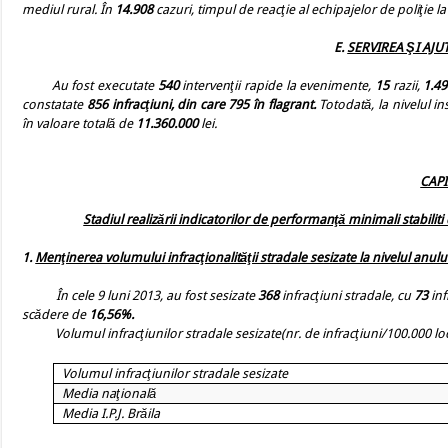
mediul rural.
În
14.908
cazuri, timpul de reacţie al echipajelor de poliţie 
E.
SERVIREA ŞI AJ
Au fost executate
540
intervenţii rapide la evenimente,
15
razii,
1.4
constatate
856 infracţiuni, din care 795 în flagrant.
Totodată, la nivelul 
în valoare totală de
11.360.000
lei.
CAPI
Stadiul realizării indicatorilor de performanţă minimali stabilit
1.
Menţinerea volumului infracţionalităţii stradale sesizate la nivelul anulu
În cele 9 luni 2013, au fost sesizate
368
infracţiuni stradale, cu
73
inf
scădere de
16,56%.
Volumul infracţiunilor stradale sesizate(nr. de infracţiuni/100.000 loc
Volumul infracţiunilor stradale sesizate
Media naţională
Media I.P.J. Brăila