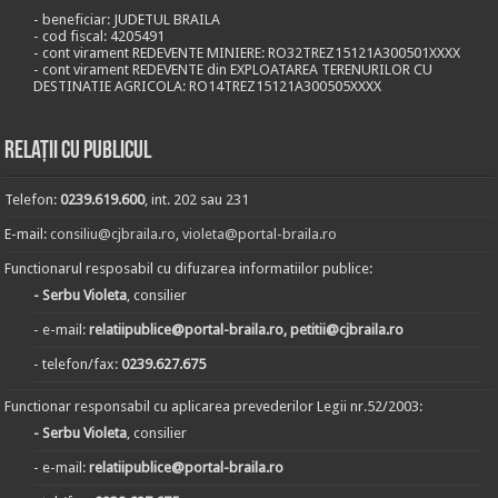
- beneficiar: JUDETUL BRAILA
- cod fiscal: 4205491
- cont virament REDEVENTE MINIERE: RO32TREZ15121A300501XXXX
- cont virament REDEVENTE din EXPLOATAREA TERENURILOR CU
DESTINATIE AGRICOLA: RO14TREZ15121A300505XXXX
Relații cu publicul
Telefon:
0239.619.600
, int. 202 sau 231
E-mail:
consiliu@cjbraila.ro
,
violeta@portal-braila.ro
Functionarul resposabil cu difuzarea informatiilor publice:
- Serbu Violeta
, consilier
- e-mail:
relatiipublice@portal-braila.ro, petitii@cjbraila.ro
- telefon/fax:
0239.627.675
Functionar responsabil cu aplicarea prevederilor Legii nr.52/2003:
- Serbu Violeta
, consilier
- e-mail:
relatiipublice@portal-braila.ro