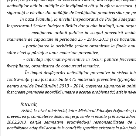
activităţilor atât în unităţile de învăţământ cât şi în afara acestora
siguranţă a elevilor din unităţile de învăţământ preuniversitar pe 
În baza Planului
,
la nivelul Inspectoratul de Poliţie Judeţea
Inspectoratul Şcolar Judeţean Brăila dar şi alte instituţii, s-au organ
- menţinerea ordinii publice în scopul prevenirii incidentel
examenele de capacitate în perioada 25 - 29.06.2013 şi de bacalau
- participarea la serbările şcolare organizate la finele anului
către elevi şi părinţi a unor materiale preventive;
- activităţi informativ-preventive în locuri publice frecventate d
flyre/pliante, organizarea de concursuri tematice.
În timpul desfăşurări activităţilor preventive în sistem integra
contravenţii şi au fost distribuite 475 materiale preventive (flyre/plia
învăţământ 2013 - 2014
,
pentru anul de
creşterea siguranţei în unit
fost create premisele abordării unitare a acestei problematici, atât la nivel 
Întrucât,
Astfel, la nivel ministerial, între
Ministerul Educaţiei Naţionale şi 
prevenirea şi combaterea delincvenţei juvenile în incinta şi în zona adiac
20.02.2013, părţile semnatare asumându-şi responsabilitatea d
posibilitatea adaptării acestuia la condiţiile specifice existente în plan jud