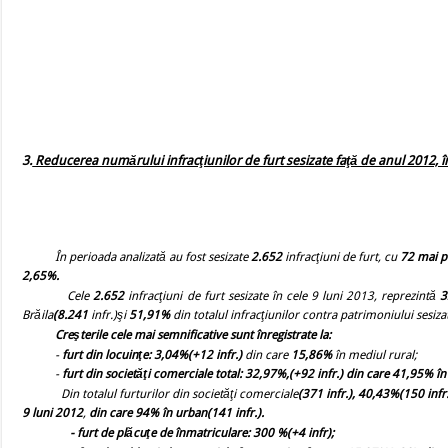
3.
Reducerea numărului infracţiunilor de furt sesizate faţă de anul 2012, în
În perioada analizată au fost sesizate
2.652
infracţiuni de furt, cu
72
mai p
2,65%.
Cele
2.652
infracţiuni
de furt
sesizate în cele 9 luni 2013, reprezintă
3
Brăila
(8.241
infr.)
şi
51,91%
din totalul
infracţiunilor contra patrimoniului sesiza
Creşterile cele mai semnificative sunt înregistrate la:
-
furt din locuinţe:
3,04%(+12 infr.)
din care
15,86%
în mediul rural;
-
furt din societăţi comerciale total: 32,97%,(+92 infr.) din care 41,95% 
Din totalul furturilor din societăţi comerciale
(371 infr.),
40,43%(150 infr.
9 luni 2012
,
din care 94% în urban(141 infr.).
-
furt de plăcuţe de înmatriculare: 300 %(+4 infr);