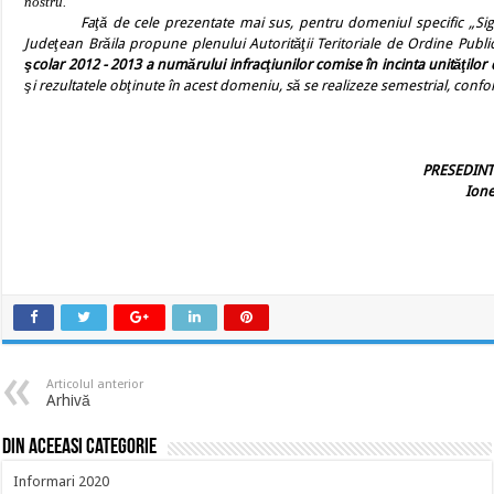
nostru.
Faţă de cele prezentate mai sus, pentru domeniul specific „Sigura
Judeţean Brăila propune plenului Autorităţii Teritoriale de Ordine Pub
şcolar 2012 - 2013 a numărului infracţiunilor comise în incinta unităţilo
şi rezultatele obţinute în acest domeniu, să se realizeze semestrial, conf
PRESEDINT
Ion
Articolul anterior
Arhivă
Din aceeasi categorie
Informari 2020