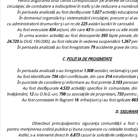
Pentru asigurarea unui climat corespunzător pe arterele de circulaţie ru
circulaţiei, de combatere a indisciplinei în trafic şi de reducere a numărul
În perioada analizată au fost desfăşurate
1.027
activităţi educaţiona
În domeniul organizării şi sistematizării circulaţiei, precum şi al asigu
cu administratorii drumurilor şi un nr.de
225
avizări lucrări în carosabil.
Au fost executate
834
acţiuni, din care
43
în colaborare cu alte institu
În urma acestor activităţi au fost descoperite
393
fapte penale, di
24.720
la OUG 195/2002, au fost ridicate în vederea suspendării
1.267
perm
În perioada analizată au fost înregistrate
79
accidente grave de circu
C.
POLIŢIA DE PROXIMITATE
În perioada analizată s-au înregistrat
1.908
sesizări, reclamaţii şi peti
Au fost identificate
734
stări conflictuale, din care
314
intrafamiliale 
În punctele de consiliere şi informare au fost primite
3.103
persoan
Au fost desfăşurate
4.533
activităţi specifice în comunitate, di
învăţământ,
12
cu O.N.G.-uri,
798
cu asociaţiile de proprietari
, 733
pentru p
Au fost constatate în flagrant
16
infracţiuni şi au fost aplicate
86
D.
SIGURAN
Obiectivul principalpentru siguranţa comunităţii a fost 
pentru menţinerea ordinii publice şi buna cooperare cu celelalte instituţii
Astfel, s-a intervenit direct în
6.873
cazuri la solicitările cetăţenilor ş