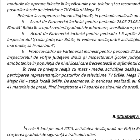
modurile de operare folosite în înşelăciunile prin telefon şi cu recomand
posturilor locale de televiziune TV Brăila şi Mega TV.
Referitor la cooperarea interinstituţională, în perioada analizată au fos
§
Acord de Parteneriat încheiat pentru perioada 28.03-23.06.2
Băncilă” Brăila în scopul creşterii gradului de informare, sensibilizare 
§
Acord de Parteneriat încheiat pentru perioada 1-5 aprilie 2
Inspectoratul Şcolar Judeţean Brăila, în vederea desfăşurării activităţil
mai multe, să fii mai bun!”;
§
Protocol-cadru de Parteneriat încheiat pentru perioada 21.03-3
Inspectoratul de Poliţie Judeţean Brăila şi Inspectoratul Şcolar Judeţ
etnobotanice în populaţia de nivel liceal care frecventează învăţământul de
În ceea ce priveşte relaţia cu mass - media, activităţile desfăşurate
participarea reprezentanţilor posturilor de televiziune TV Brăila, Mega Tv
Magic FM – staţia locală Brăila.
De asemenea, în
perioada analizată,
au f
41 materiale de presă
, fiind înregistrate 417
apariţii pe site-urile de presă.
B.
SIGURANŢA 
În cele 9 luni pe anul 2013, activitatea desfăşurată de Poliţia Rutier
creşterea gradului de siguranţă a traficului rutier.