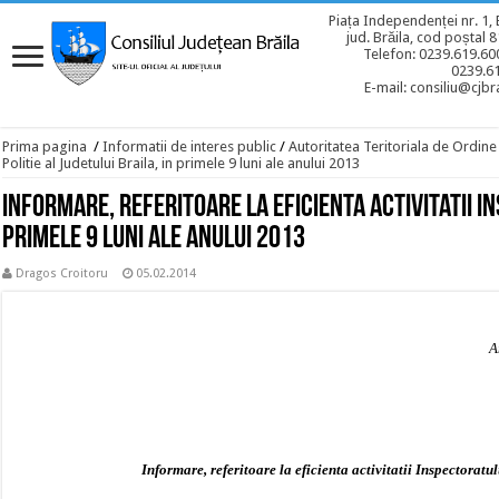
Piața Independenței nr. 1, 
jud. Brăila, cod poștal 
Telefon: 0239.619.600
0239.6
E-mail: consiliu@cjbra
Prima pagina
/
Informatii de interes public
/
Autoritatea Teritoriala de Ordine
Politie al Judetului Braila, in primele 9 luni ale anului 2013
Informare, referitoare la eficienta activitatii In
primele 9 luni ale anului 2013
Dragos Croitoru
05.02.2014
Anexă la Hotărârea A.T.
Nr. 6 /26.11.
Informare, referitoare la eficienta activitatii Inspectoratu