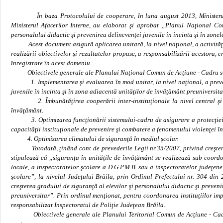
În baza Protocolului de cooperare, în luna august 2013,
Ministeru
Ministerul Afacerilor Interne,
au elaborat şi aprobat „Planul Naţional Com
personalului didactic şi prevenirea delincvenţei juvenile în incinta şi în zone
Acest document asigură aplicarea unitară, la nivel naţional, a activităţilor
realizării obiectivelor şi rezultatelor propuse, a responsabilizării acestora, 
înregistrate în acest domeniu.
Obiectivele generale ale
Planului Naţional Comun de Acţiune - Cadru s
1. Implementarea şi evaluarea în mod unitar, la nivel naţional, a preved
juvenile în incinta şi în zona adiacentă unităţilor de învăţământ preuniversitar
2. Îmbunătăţirea cooperării inter-instituţionale la nivel central şi loc
învăţământ.
3. Optimizarea funcţionării sistemului-cadru de asigurare a protecţiei unit
capacităţii instituţionale de prevenire şi combatere a fenomenului violenţei în
4. Optimizarea climatului de siguranţă în mediul şcolar.
Totodată, ţinând cont de prevederile Legii nr.35/2007, privind creşterea
stipulează că „siguranţa în unităţile de învăţământ se realizează sub coordon
locale, a inspectoratelor şcolare a D.G.P.M.B. sau a inspectoratelor judeţene
şcolare”, la nivelul Judeţului Brăila, prin Ordinul Prefectului nr. 304 di
creşterea gradului de siguranţă al elevilor şi personalului didactic şi preveni
preuniversitar”. Prin ordinul menţionat, pentru coordonarea instituţiilor imp
responsabilizat Inspectoratul de Poliţie Judeţean Brăila.
Obiectivele generale ale
Planului Teritorial Comun de Acţiune - Cadr