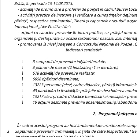
Brăila, în perioada 13-14.08.2013;
-
activităţi de promovare a profesiei de poliţist în cadrul Bursei Lo
- activităţi practice de instruire şi verificare a cunoştinţelor deţinu
părinţi”, respectiv a seminarului „Tinerii şi capcanele oraşului” orga
Internaţional „Live Positive Life”;
- acţiuni cu caracter preventiv în locuri publice, cu prilejul unor man
organizate şi desfăşurate cu ocazia sărbătorilor pascale, Zilei Internaţ
- promovarea la nivel judeţean a Concursului Naţional de Poezie „Co
Indicatori cantitativi:
§
3 campanii de prevenire iniţiate/derulate;
§
3 planuri de măsuri (2 finalizate şi 1 în derulare);
§
678 activităţi de prevenire realizate;
§
6658 tipărituri diseminate;
§
13223 persoane (elevi, cadre didactice, părinţi) informate î
§
43 participări la festivităţile prilejuite de deschiderea noulu
§
13217 elevi şi cadre didactice beneficiari ai mesajelor preven
§
19 acţiuni destinate prevenirii absenteismului şi abandonul
2.
Programul judeţean de
În cadrul acestui program au fost implementate următoarele campa
ü
Săptămâna prevenirii criminalităţii, iniţiată de către Inspectoratul Gen