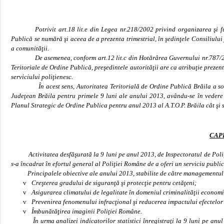
Potrivit art.18 lit.e din Legea nr.218/2002 privind organizarea şi f
Publică se numără şi aceea de a prezenta trimestrial, în şedinţele Consiliului 
a comunităţii.
De asemenea, conform art.12 lit.c din Hotărârea Guvernului nr.787/2002 
Teritoriale de Ordine Publică, preşedintele autorităţii are ca atribuţie prezent
serviciului poliţienesc.
În acest sens,
Autoritatea Teritorială de Ordine Publică Brăila a soli
Judeţean Brăila pentru primele 9 luni ale anului 2013, avându-se în vedere 
Planul Strategic de Ordine Publica pentru anul 2013 al A.T.O.P. Brăila cât şi s
CAP
Activitatea desfăşurată la 9 luni pe anul 2013, de Inspectoratul de Poliţie
s-a încadrat în efortul general al Poliţiei Române de a oferi un serviciu publi
Principalele obiective ale anului 2013, stabilite de către managementul u
v
Creşterea gradului de siguranţă şi protecţie pentru cetăţeni;
v
Asigurarea climatului de legalitate în domeniul criminalităţii econom
v
Prevenirea fenomenului infracţional şi reducerea impactului efectelor 
v
Îmbunătăţirea imaginii Poliţiei Române.
În urma analizei indicatorilor statistici înregistraţi la 9 luni pe anul 