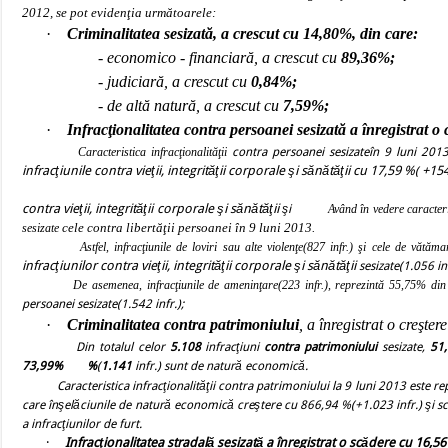
2012, se pot evidenţia următoarele:
·
Criminalitatea sesizată, a crescut cu 14,80%, din care:
- economico - financiară, a crescut cu
89,36%;
- judiciară, a crescut cu
0,84%;
- de altă natură, a crescut cu
7,59%;
·
Infracţionalitatea contra persoanei sesizată a înregistrat o
Caracteristica infracţionalităţii
contra persoanei sesizate
în 9 luni 2013
infracţiunile contra vieţii, integrităţii corporale şi sănătăţii cu 17,59 %
+15
(
contra vieţii, integrităţii corporale şi sănătăţii
şi
Având în vedere caracteristicil
cele contra libertăţii persoanei în 9 luni 2013.
sesizate
Astfel, infracţiunile de loviri sau alte violenţe(827 infr.) şi cele de vătămare
infracţiunilor contra vieţii, integrităţii corporale şi sănătăţii
sesizate(1.056 inf
De asemenea,
infracţiunile de ameninţare(223 infr.), reprezintă 55,75% din 
persoanei
sesizate(1.542 infr.);
·
Criminalitatea
contra patrimoniului
, a înregistrat o
creştere
Din totalul celor
5.108
infracţiuni
contra patrimoniului
sesizate,
51
73,99%
%
(
1.141
infr.) sunt de natură economică.
Caracteristica infracţionalităţii contra patrimoniului la 9 luni 2013 este rep
care înşelăciunile de natură economică creştere cu 866,94 %(+1.023 infr.) şi scă
a infracţiunilor de furt.
·
Infracţionalitatea stradală sesizată
a înregistrat o scădere cu 16,5