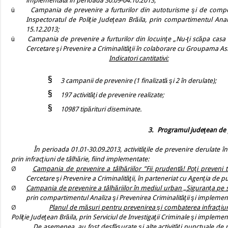
implementată în perioada 30.09-04.10.2013;
ü
Campania de prevenire a furturilor din autoturisme şi de compon
Inspectoratul de Poliţie Judeţean Brăila, prin compartimentul Anal
15.12.2013;
ü
Campania de prevenire a furturilor din locuinţe „Nu-ţi scăpa casa di
Cercetare şi Prevenire a Criminalităţii în colaborare cu Groupama Asig
Indicatori cantitativi:
§
3 campanii de prevenire (1 finalizată şi 2 în derulate);
§
197 activităţi de prevenire realizate;
§
10987 tipărituri diseminate.
3.
Programul judeţean de p
În perioada 01.01-30.09.2013, activităţile de prevenire derulate în ca
prin infracţiuni de tâlhărie, fiind implementate:
Ø
Campania de prevenire a tâlhăriilor ”Fii prudentă! Poţi preveni t
Cercetare şi Prevenire a Criminalităţii, în parteneriat cu Agenţia de p
Ø
Campania de prevenire a tâlhăriilor în mediul urban „Siguranţa pe s
prin compartimentul Analiza şi Prevenirea Criminalităţii şi implemen
Ø
Planul de măsuri pentru prevenirea şi combaterea infracţiun
Poliţie Judeţean Brăila, prin Serviciul de Investigaţii Criminale şi implem
De asemenea, au fost desfăşurate şi alte activităţi punctuale de p