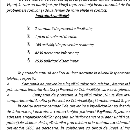
Vişani, la care au participat, pe lângă reprezentanţii Inspectoratului de Po
problemele romilor şi două familii de romi aflate în conflict.
Indicatori cantitativi:
§
2 campanii de prevenire finalizate;
§
1 plan de măsuri derulat;
§
148 activităţi de prevenire realizate;
§
4230 persoane informate;
§
2539 tipărituri diseminate;
În perioada supusă analizei au fost derulate la nivelul Inspectoratului
telefon, respectiv:
Ø
Campania de prevenire a înşelăciunilor prin telefon „Atenţie la î
prin compartimentul Analiza şi Prevenirea Criminalităţii, care se impleme
Ø
Campania de prevenire a înşelăciunilor „Nu te lăsa înşel
compartimentul Analiza şi Prevenirea Criminalităţii şi implementată în pe
În cadrul acestor campanii de prevenire a înşelăciunilor au fost desfăşu
de informare şi instruire a comercianţilor parteneri PayPoint, Payzone s
adresate angajaţilor oficiilor poştale, unităţilor bancare şi altor unităţi c
potenţiale victime ale înşelăciunilor prin telefon prin metoda „accidentul”
preventive
5095 de persoane
. În colaborare cu Biroul de Presă al ins