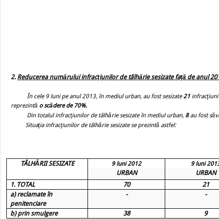
2.
Reducerea numărului infracţiunilor de tâlhărie sesizate faţă de anul 20
În cele 9 luni pe anul 2013, în mediul urban,
au fost sesizate
21
infracţiuni
reprezintă
o scădere de 70%.
Din totalul infracţiunilor de tâlhărie sesizate
în mediul urban
,
8
au fost săv
Situaţia infracţiunilor de
tâlhărie sesizate
se prezintă astfel:
TÂLHĂRII SESIZATE
9 luni 2012
9 luni 201
URBAN
URBAN
1. TOTAL
70
21
a) reclamate în
-
-
penitenciare
b) prin smulgere
38
9