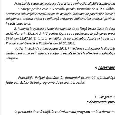
Principalele cauze generatoare de creştere a infracţionalităţii sesizate la ni
1. Situaţia privind cele 925 sesizări penale, formulate de A.P.I.A. Brăila, t
acordarea subvenţiilor crescătorilor de animele, înaintate de parchetele locale(B
soluţionare, aceasta având ca influenţă creşterea indicatorilor statistici privind:
înşelăciunea total.
2.
Punerea în aplicare a Notei Parchetului de pe lângă Înalta Curte de Casa
sesizărilor prin S.N.U.A.U. 112 pentru fapte ce se pedepsesc la plângerea preal
5140 din 22.07.2013, tuturor unităţilor de parchet subordonate şi inspectora
Procurorului General al Romăniei, din 20.06.2013.
Astfel, începând cu luna august 2013, în vederea conformării la dispoziţia Par
pentru care punerea în mişcare a acţiunii penale se face la plângere prealabilă, 
plângere.
A.
PREVENIRE
Priorităţile Poliţiei Române în domeniul prevenirii criminalităţ
Judeţean Brăila, în trei programe de prevenire, astfel:
1.
Programul
a delincvenţei juven
În perioada de referinţă, în cadrul acestui program au fost derulate