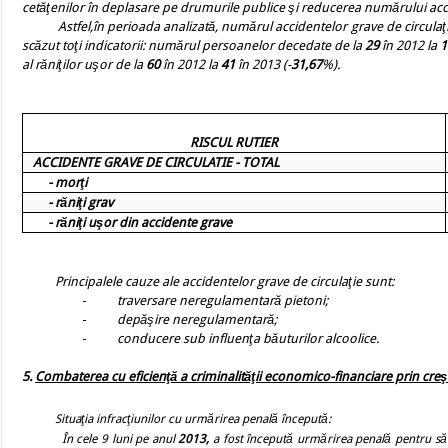
cetăţenilor în deplasare pe drumurile publice şi reducerea numărului acci
Astfel,în perioada analizată, numărul accidentelor grave de circulaţ
scăzut toţi indicatorii: numărul persoanelor decedate de la
29
în 2012 la
al răniţilor uşor de la
60
în 2012 la
41
în 2013 (-
31,67
%).
RISCUL RUTIER
ACCIDENTE GRAVE DE CIRCULATIE - TOTAL
- morţi
- răniţi grav
- răniţi uşor din accidente grave
Principalele cauze ale
accidentelor grave de circulaţie sunt:
-
traversare neregulamentară pietoni;
-
depăşire neregulamentară;
-
conducere sub influenţa băuturilor alcoolice.
5.
Combaterea cu eficienţă a criminalităţii economico-financiare prin creş
Situaţia infracţiunilor cu urmărirea penală începută:
În cele 9 luni pe anul
2013,
a fost începută urmărirea penală pentru să