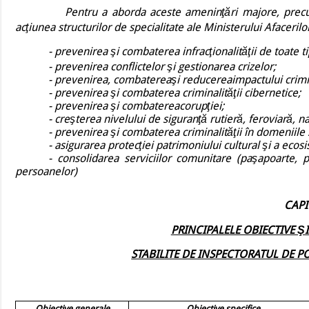
.
Pentru a aborda aceste ameninţări majore, precum şi 
acţiunea structurilor de specialitate ale Ministerului Afacerilo
- prevenirea şi combaterea infracţionalităţii de toate ti
- prevenirea conflictelor şi gestionarea crizelor;
- prevenirea, combatereaşi reducereaimpactului crimina
- prevenirea şi combaterea criminalităţii cibernetice;
- prevenirea şi combatereacorupţiei;
- creşterea nivelului de siguranţă rutieră, feroviară, n
- prevenirea şi combaterea criminalităţii în domeniile si
- asigurarea protecţiei patrimoniului cultural şi a ecos
- consolidarea serviciilor comunitare (paşapoarte, 
persoanelor)
CAPI
PRINCIPALELE OBIECTIVE ŞI
STABILITE DE INSPECTORATUL DE P
Obiective generale
Obiective specifice