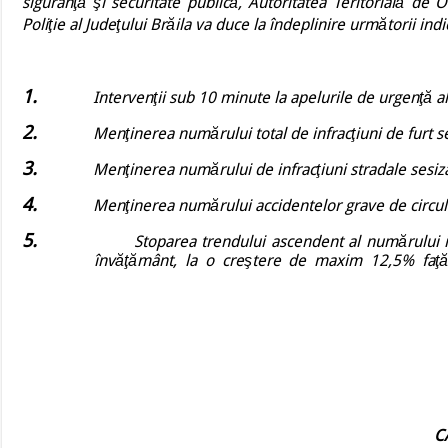
siguranţă şi securitate publică, Autoritatea Teritorială de
Poliţie al Judeţului Brăila va duce la îndeplinire următorii in
1.
Intervenţii sub 10 minute la apelurile de urgenţă a
2.
Menţinerea numărului total de infracţiuni
de furt
s
3.
Menţinerea numărului de infracţiuni stradale sesiza
4.
Menţinerea numărului accidentelor grave de circulaţ
5.
Stoparea trendului ascendent al numărului in
învăţământ, la o creştere de maxim 12,5% faţă
C