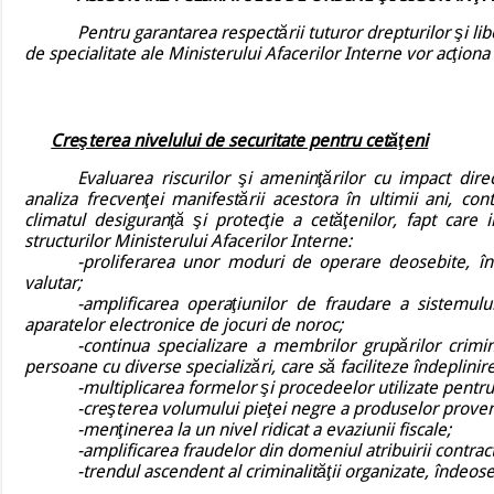
Pentru garantarea respectării tuturor drepturilor şi libe
de specialitate ale Ministerului Afacerilor Interne vor acţiona 
Creşterea nivelului de securitate pentru cetăţeni
Evaluarea riscurilor şi ameninţărilor cu impact direc
analiza frecvenţei manifestării acestora în ultimii ani, 
climatul desiguranţă şi protecţie a cetăţenilor, fapt care
structurilor Ministerului Afacerilor Interne:
-proliferarea unor moduri de operare deosebite, în 
valutar;
-amplificarea operaţiunilor de fraudare a sistemului
aparatelor electronice de jocuri de noroc;
-continua specializare a membrilor grupărilor crimin
persoane cu diverse specializări, care să faciliteze îndeplinire
-multiplicarea formelor şi procedeelor utilizate pentru
-creşterea volumului pieţei negre a produselor proven
-menţinerea la un nivel ridicat a evaziunii fiscale;
-amplificarea fraudelor din domeniul atribuirii contract
-trendul ascendent al criminalităţii organizate, îndeose