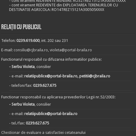
- cont virament REDEVENTE MINIERE: RO32TREZ15121A300501XXXX
- cont virament REDEVENTE din EXPLOATAREA TERENURILOR CU
DESTINATIE AGRICOLA: RO14TREZ15121A300505XXXX
Relații cu publicul
Telefon:
0239.619.600
, int. 202 sau 231
E-mail:
consiliu@cjbraila.ro
,
violeta@portal-braila.ro
Functionarul resposabil cu difuzarea informatiilor publice:
- Serbu Violeta
, consilier
- e-mail:
relatiipublice@portal-braila.ro, petitii@cjbraila.ro
- telefon/fax:
0239.627.675
Functionar responsabil cu aplicarea prevederilor Legii nr.52/2003:
- Serbu Violeta
, consilier
- e-mail:
relatiipublice@portal-braila.ro
- tel./fax:
0239.627.675
Chestionar de evaluare a satisfactiei cetateanului