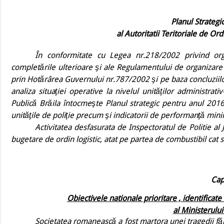
Planul Strategi
al Autoritatii Teritoriale de Or
În conformitate cu Legea nr.218/2002 privind orga
completările ulterioare şi ale Regulamentului de organizare ş
prin Hotărârea Guvernului nr.787/2002 şi
pe baza concluziilo
analiza situaţiei operative la nivelul unităţilor administrati
Publică Brăila întocmeşte Planul strategic pentru anul 2016
unităţile de poliţie precum şi indicatorii de performanţă mini
Activitatea desfasurata de Inspectoratul de Politie al 
bugetare de ordin logistic, atat pe partea de combustibil cat 
Capi
Obiectivele nationale prioritare , identificat
al Ministerului
Societatea romanească a fost martora unei tragedii făr