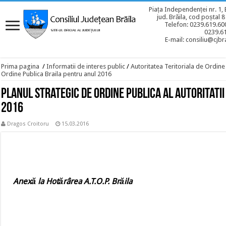
Piața Independenței nr. 1, 
jud. Brăila, cod poștal 
Telefon: 0239.619.600
0239.6
E-mail: consiliu@cjbra
Prima pagina
/
Informatii de interes public
/
Autoritatea Teritoriala de Ordine
Ordine Publica Braila pentru anul 2016
Planul Strategic de Ordine Publica al Autoritatii
2016
Dragos Croitoru
15.03.2016
Anexă la Hotărârea A.T.O.P. Brăila