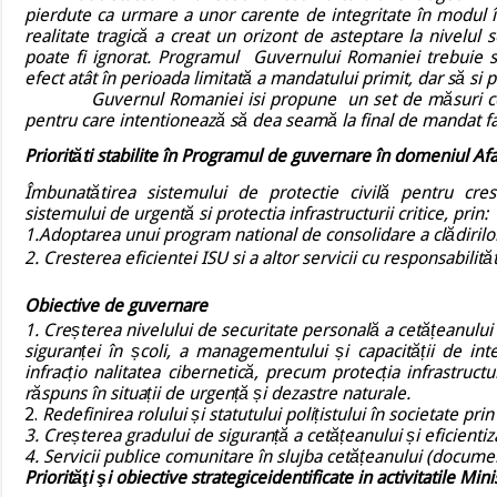
pierdute ca urmare a unor carente de integritate în modul î
realitate tragică a creat un orizont de asteptare la nivelul
poate fi ignorat. Programul Guvernului Romaniei trebuie să
efect atât în perioada limitată a mandatului primit, dar să si 
Guvernul Romaniei isi propune un set de măsuri concret
pentru care intentionează să dea seamă la final de mandat fată
Priorităti stabilite în Programul de guvernare în domeniul Afa
Îmbunatătirea sistemului de protectie civilă pentru cres
sistemului de urgentă si protectia infrastructurii critice, prin:
1.Adoptarea unui program national de consolidare a clădirilor 
2. Cresterea eficientei ISU si a altor servicii cu responsabilită
Obiective de guvernare
1. Cre
ș
terea nivelului de securitate personală a cetă
ț
eanului
siguran
ț
ei în
ș
coli, a managementului
ș
i capacită
ț
ii de int
infrac
ț
io nalitatea cibernetică, precum protec
ț
ia infrastructu
răspuns în situa
ț
ii de urgen
ț
ă
ș
i dezastre naturale.
2.
Redefinirea rolului
ș
i statutului poli
ț
istului în societate pr
3. Cre
ș
terea gradului de siguran
ț
ă a cetă
ț
eanului
ș
i eficienti
4. Servicii publice comunitare în slujba cetă
ț
eanului (documen
Priorităţi şi obiective strategice
identificate in activitatile Min