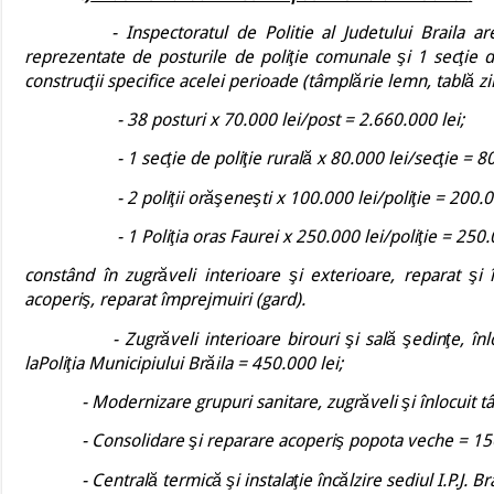
-
Inspectoratul de Politie al Judetului Braila
reprezentate de posturile de poliţie comunale şi 1 secţie d
construcţii specifice acelei perioade (tâmplărie lemn, tablă z
- 38 posturi x 70.000 lei/post = 2.660.000 lei;
- 1 secţie de poliţie rurală x 80.000 lei/secţie = 80
- 2 poliţii orăşeneşti x 100.000 lei/poliţie = 200.00
- 1 Poliţia oras Faurei x 250.000 lei/poliţie = 250.0
constând în zugrăveli interioare şi exterioare, reparat şi 
acoperiş, reparat împrejmuiri (gard).
- Zugrăveli interioare birouri şi sală şedinţe, înlocuit 
laPoliţia Municipiului Brăila = 450.000 lei;
- Modernizare grupuri sanitare, zugrăveli şi înlocuit tâmp
- Consolidare şi reparare acoperiş popota veche = 150
- Centrală termică şi instalaţie încălzire sediul I.P.J. Bra