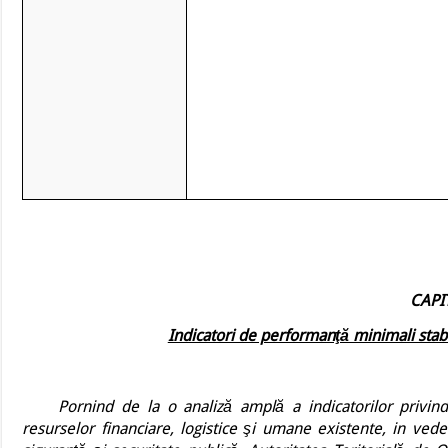
CAPI
Indicatori de performanţă minimali stabil
Pornind de la o analiză amplă a indicatorilor privind 
resurselor financiare, logistice şi umane existente, i
n veder