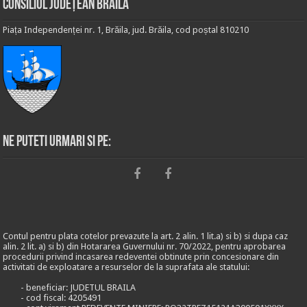
Consiliul Județean Brăila
Piața Independenței nr. 1, Brăila, jud. Brăila, cod poștal 810210
Ne puteti urmari si pe:
Contul pentru plata cotelor prevazute la art. 2 alin. 1 lit.a) si b) si dupa caz
alin. 2 lit. a) si b) din Hotararea Guvernului nr. 70/2022, pentru aprobarea
procedurii privind incasarea redeventei obtinute prin concesionare din
activitati de exploatare a resurselor de la suprafata ale statului:
- beneficiar: JUDETUL BRAILA
- cod fiscal: 4205491