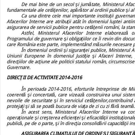
De mai bine de un secol şi jumătate, Ministerul Afaceri
fundamentale ale cetăţenilor, apărător al ordinii publice şi al 
Ca una dintre cele mai importante instituţii guvernam
Afacerilor Interne are atribuţii atât în domeniul luptei antiinfr
asigurarea de servicii publice pentru cetăţenii români, la st
Astfel, Ministerul Afacerilor Interne elaborează obi
Programului de guvernare şi obligaţiilor ce îi revin din docu
care România este parte, implementând măsurile necesare pe
În domeniul ordinii şi siguranţei publice, Ministerul 
Uniunii Europene în domeniul Justiţie şi Afaceri Interne, p
direcţiilor de acţiune ale politicii statului român, circumscrise
Guvernare.
DIRECŢII DE ACTIVITATE 2014-2016
În perioada 2014-2016, eforturile întreprinse de Min
coerentă şi concertată, care vizează construirea unui sistem
nevoile de securitate şi în serviciul cetăţenilor,contribuin
protejaţi şi să se poată bucura de viaţa de zi cu zi fără teamă
În acest sens, Ministerul Afacerilor Interne va c
operaţionale şi creşterea eficienţei şi eficacităţii instituţiona
publică, pe de o parte, şi în direcţia consolidării capacităţii in
ASIGURAREA CLIMATULUI DE ORDINE ŞI SIGURANŢ