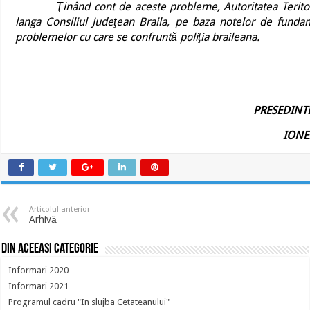
Ţinând cont de aceste probleme, Autoritatea Teritorial
langa Consiliul Judeţean Braila, pe baza notelor de fundam
problemelor cu care se confruntă poliţia braileana.
PRESEDINTE
IONE
Articolul anterior
Arhivă
Din aceeasi categorie
Informari 2020
Informari 2021
Programul cadru "In slujba Cetateanului"