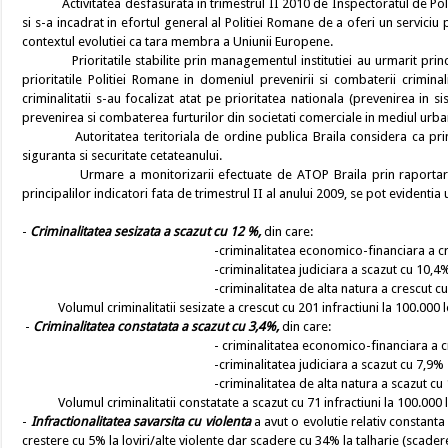
Activitatea desfasurata in trimestrul II 2010 de Inspectoratul de Politie 
si s-a incadrat in efortul general al Politiei Romane de a oferi un serviciu
contextul evolutiei ca tara membra a Uniunii Europene.
Prioritatile stabilite prin managementul institutiei au urmarit principi
prioritatile Politiei Romane in domeniul prevenirii si combaterii criminali
criminalitatii s-au focalizat atat pe prioritatea nationala (prevenirea in si
prevenirea si combaterea furturilor din societati comerciale in mediul urban
Autoritatea teritoriala de ordine publica Braila considera ca prin acti
siguranta si securitate cetateanului.
Urmare a monitorizarii efectuate de ATOP Braila prin raportare la in
principalilor indicatori fata de trimestrul II al anului 2009, se pot evidenti
-
Criminalitatea sesizata a scazut cu
12 %,
din care:
-criminalitatea economico-financiara a c
-criminalitatea judiciara a scazut cu 10,4
-criminalitatea de alta natura a crescut 
Volumul criminalitatii sesizate a crescut cu 201 infractiuni la 100.000 loc
-
Criminalitatea constatata a scazut cu 3,4%,
din care:
- criminalitatea economico-financiara a 
-criminalitatea judiciara a scazut cu 7,9%
-criminalitatea de alta natura a scazut cu
Volumul criminalitatii constatate a scazut cu 71 infractiuni la 100.000 loc
-
Infractionalitatea savarsita cu violenta
a avut o evolutie relativ constanta 
crestere cu 5% la loviri/alte violente dar scadere cu 34% la talharie (scadere 