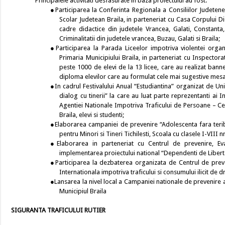
Principalele activitati desfasurate in baza proiectului au fost:
●Participarea la Conferinta Regionala a Consiliilor Judetene
Scolar Judetean Braila, in parteneriat cu Casa Corpului Did
cadre didactice din judetele Vrancea, Galati, Constanta, 
Criminalitatii din judetele vrancea, Buzau, Galati si Braila;
●Participarea la Parada Liceelor impotriva violentei organi
Primaria Municipiului Braila, in parteneriat cu Inspectora
peste 1000 de elevi de la 13 licee, care au realizat banne
diploma elevilor care au formulat cele mai sugestive mesa
●In cadrul Festivalului Anual “Estudiantina” organizat de Uni
dialog cu tinerii” la care au luat parte reprezentanti ai In
Agentiei Nationale Impotriva Traficului de Persoane – Cen
Braila, elevi si studenti;
●Elaborarea campaniei de prevenire “Adolescenta fara teribi
pentru Minori si Tineri Tichilesti, Scoala cu clasele I-VIII n
●Elaborarea in parteneriat cu Centrul de prevenire, Ev
implementarea proiectului national “Dependenti de Liberta
●Participarea la dezbaterea organizata de Centrul de preveni
Internationala impotriva traficului si consumului ilicit de d
●Lansarea la nivel local a Campaniei nationale de prevenire a
Municipiul Braila
SIGURANTA TRAFICULUI RUTIER