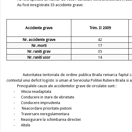
Au fost inregistrate 33 accidente grave:
Accidente grave
Trim. II 2009
Nr. accidente grave
42
Nr. morti
17
Nr. raniti grav
35
Nr. raniti usor
14
Autoritatea teritoriala de ordine publica Braila remarca faptul ca num
contextul unui deficit logistic si uman al Serviciului Politiei Rutiere Braila s
Principalele cauze ale accidentelor grave de circulatie sunt :
-
Viteza neadaptata
-
Conducere in stare de ebrietate
-
Conducere imprudenta
-
Neacordare prioritate pietoni
-
Traversare neregulamentara
-
Neasigurare la schimbarea directiei
-
Altele