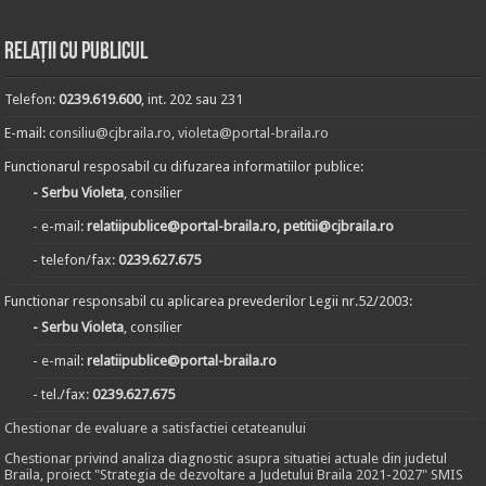
Relații cu publicul
Telefon:
0239.619.600
, int. 202 sau 231
E-mail:
consiliu@cjbraila.ro
,
violeta@portal-braila.ro
Functionarul resposabil cu difuzarea informatiilor publice:
- Serbu Violeta
, consilier
- e-mail:
relatiipublice@portal-braila.ro, petitii@cjbraila.ro
- telefon/fax:
0239.627.675
Functionar responsabil cu aplicarea prevederilor Legii nr.52/2003:
- Serbu Violeta
, consilier
- e-mail:
relatiipublice@portal-braila.ro
- tel./fax:
0239.627.675
Chestionar de evaluare a satisfactiei cetateanului
Chestionar privind analiza diagnostic asupra situatiei actuale din judetul
Braila, proiect "Strategia de dezvoltare a Judetului Braila 2021-2027" SMIS