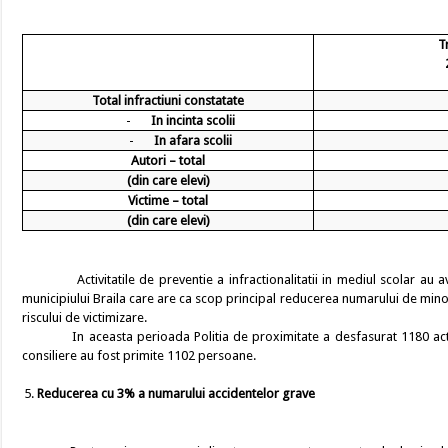
T
Total infractiuni constatate
-
In incinta scolii
-
In afara scolii
Autori – total
(din care elevi)
Victime – total
(din care elevi)
Activitatile de preventie a infractionalitatii in mediul scolar au avut 
municipiului Braila care are ca scop principal reducerea numarului de minori
riscului de victimizare.
In aceasta perioada Politia de proximitate a desfasurat 1180 activitati
consiliere au fost primite 1102 persoane.
Reducerea cu 3% a numarului accidentelor grave