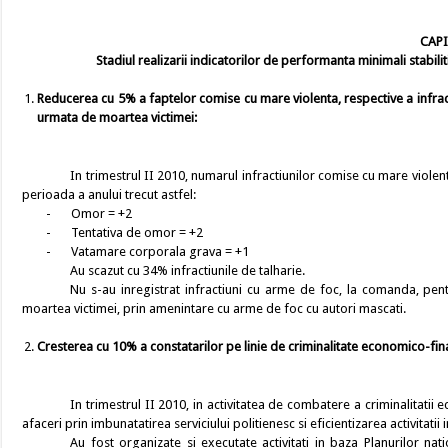
CAPI
Stadiul realizarii indicatorilor de performanta minimali stabilit
Reducerea cu
5% a faptelor comise cu mare violenta, respective a infract
urmata de moartea victimei:
In trimestrul II 2010, numarul infractiunilor comise cu mare violen
perioada a anului trecut astfel:
-
Omor = +2
-
Tentativa de omor = +2
-
Vatamare corporala grava = +1
Au scazut cu 34% infractiunile de talharie.
Nu s-au inregistrat infractiuni cu arme de foc, la comanda, pent
moartea victimei, prin amenintare cu arme de foc cu autori mascati.
Cresterea cu 10% a constatarilor pe linie de criminalitate economico-fin
In trimestrul II 2010, in activitatea de combatere a criminalitati
afaceri prin imbunatatirea serviciului politienesc si eficientizarea activitatii
Au fost organizate si executate activitati in baza Planurilor na