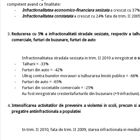
competent avand ca finalitate:
-
Infractionalitatea economico-financiara sesizata
a crescut cu 37% 
-
Infractionalitatea constatata
a crescut cu 24% fata de trim. II 2009
Reducerea cu
5% a infractionalitatii stradale sesizate, respectiv a talh
comerciale, furturi de buzunare, furturi de auto
Infractionalitatea stradala sesizata in trim. II 2010 a inregistrat
o 
-
Talharii = -33%
-
Furturi din auto = -42%
-
Ultraj contra bunelor moravuri si tulburarea linistii publice = -66%
-
Furturi de auto = -65%
-
Furturi din societatile comerciale = -25%
Au fost inregistrate cresterilafurturile din buzunare (+9 infractiuni)
Intensificarea activitatilor de prevenire a violentei in scoli, precum s
pregatire antiinfractionala a populatiei
In trim. II 2010, fata de trim. II 2009, starea infractionala in mediul