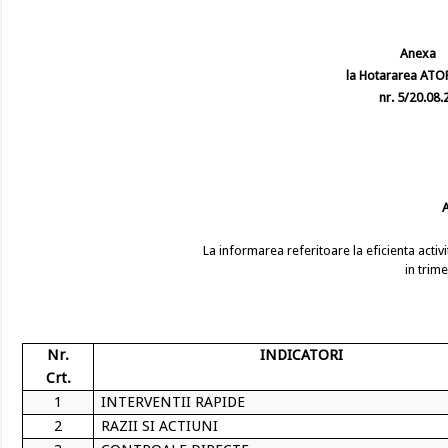
Anexa
la Hotararea ATOP Bra
nr. 5/20.08.201
La informarea referitoare la eficienta activit
in trime
Nr.
INDICATORI
Crt.
1
INTERVENTII RAPIDE
2
RAZII SI ACTIUNI