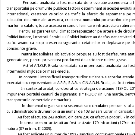
Perioada analizata a fost marcata de o evolutie ascendenta a fenomen
transportului pe drumurile publice; factorii determinant ai acestei evolutii a
international, cresterea valorilor de trafic la sfarsit de saptamana pe 
calitatilor dinamice ale acestora, cresterea numarului posesorilor de pe
marfuri si calatori, toate acestea in conditiile in care infrastructura rutiera
Pentru asigurarea unui climat corespunzator pe arterele de circulatie r
Politiei Rutiere, lucratorii Serviciului Politiei Rutiere au desfasurat activitat
trafic, avand ca scop cresterea sigurantei cetatenilor in deplasare pe d
consecinte grave.
Pentru indeplinirea obiectivelor propuse au fost desfasurate atat activ
generatoare, pentru prevenirea producerii de accidente rutiere grave.
Astfel A.T.O.P. Braila constatata ca in perioada analizata au fost desf
intermediul mijloacelor mass-media.
In contextul intensificarii transporturilor rutiere s-a acordat atentie coo
executate cu reprezentanti ai A.R.R., R.A.R. si C.N.A.D.N. Braila, au fost ret
In contextul aratat, coroborat cu strategia de actiune TISPOL 2010, s-
impunerea portului centurii de siguranta) si “TRUCK” (in luna martie, pentru
transporturile comerciale de marfuri).
In domeniul organizarii si sistematizarii circulatiei precum si al asigu
cu administratorii drumurilor si un numar de 103 avizari lucrari in carosabil
Au fost efectuate 243 actiuni, din care 236 cu efective proprii, 7 in colabor
In urma acestor activitati au fost sesizate 179 infractiuni (179 in trim. I
natura (87 in trim. II 2009).
Au fost aplicate un numar de 10937 sanctiuni contraventionale (18805 i