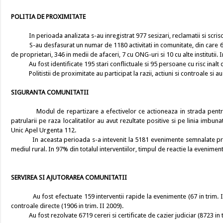
POLITIA DE PROXIMITATE
In perioada analizata s-au inregistrat 977 sesizari, reclamatii si scris
S-au desfasurat un numar de 1180 activitati in comunitate, din care 67 cu
de proprietari, 346 in medii de afaceri, 7 cu ONG-uri si 10 cu alte institutii
Au fost identificate 195 stari conflictuale si 95 persoane cu risc inalt d
Politistii de proximitate au participat la razii, actiuni si controale si a
SIGURANTA COMUNITATII
Modul de repartizare a efectivelor ce actioneaza in strada pentru me
patrularii pe raza localitatilor au avut rezultate positive si pe linia imbuna
Unic Apel Urgenta 112.
In aceasta perioada s-a intevenit la 5181 evenimente semnalate prin ace
mediul rural. In 97% din totalul interventiilor, timpul de reactie la evenimen
SERVIREA SI AJUTORAREA COMUNITATII
Au fost efectuate 159 interventii rapide la evenimente (67 in trim. II
controale directe (1906 in trim. II 2009).
Au fost rezolvate 6719 cereri si certificate de cazier judiciar (8723 in t