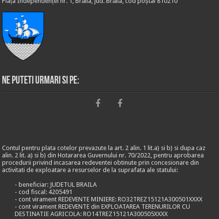
Piața Independenței nr. 1, Brăila, jud. Brăila, cod poștal 810210
Ne puteti urmari si pe:
Contul pentru plata cotelor prevazute la art. 2 alin. 1 lit.a) si b) si dupa caz
alin. 2 lit. a) si b) din Hotararea Guvernului nr. 70/2022, pentru aprobarea
procedurii privind incasarea redeventei obtinute prin concesionare din
activitati de exploatare a resurselor de la suprafata ale statului:
- beneficiar: JUDETUL BRAILA
- cod fiscal: 4205491
- cont virament REDEVENTE MINIERE: RO32TREZ15121A300501XXXX
- cont virament REDEVENTE din EXPLOATAREA TERENURILOR CU
DESTINATIE AGRICOLA: RO14TREZ15121A300505XXXX