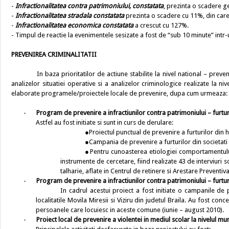
-
Infractionalitatea contra patrimoniului, constatata
, prezinta o scadere ge
-
Infractionalitatea stradala constatata
prezinta o scadere cu 11%, din care
-
Infractionalitatea economica
constatata
a crescut cu 127%.
- Timpul de reactie la evenimentele sesizate a fost de “sub 10 minute” intr-u
PREVENIREA CRIMINALITATII
In baza prioritatilor de actiune stabilite la nivel national – prevenire
analizelor situatiei operative si a analizelor criminologice realizate la nivel
elaborate programele/proiectele locale de prevenire, dupa cum urmeaza:
-
Program de prevenire a infractiunilor contra patrimoniului – furtur
Astfel au fost initiate si sunt in curs de derulare:
●Proiectul punctual de prevenire a furturilor din h
●Campania de prevenire a furturilor din societati
●Pentru cunoasterea etiologiei comportamentului i
instrumente de cercetare, fiind realizate 43 de interviuri s
talharie, aflate in Centrul de retinere si Arestare Preventiva a
-
Program de prevenire a infractiunilor contra patrimoniului – furtur
In cadrul acestui proiect a fost initiate o campanile de 
localitatile Movila Miresii si Viziru din judetul Braila. Au fost co
persoanele care locuiesc in aceste comune (iunie – august 2010).
-
Proiect local de prevenire a violentei in mediul scolar la nivelul mun