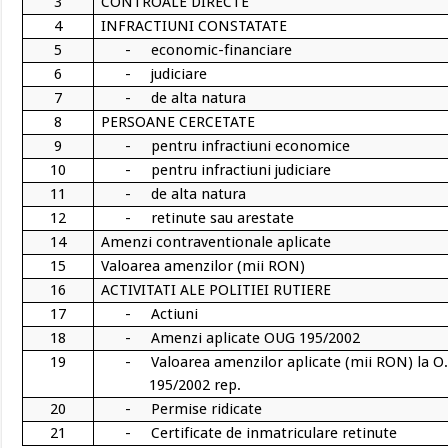
3
CONTROALE DIRECTE
4
INFRACTIUNI CONSTATATE
5
-
economic-financiare
6
-
judiciare
7
-
de alta natura
8
PERSOANE CERCETATE
9
-
pentru infractiuni economice
10
-
pentru infractiuni judiciare
11
-
de alta natura
12
-
retinute sau arestate
14
Amenzi contraventionale aplicate
15
Valoarea amenzilor (mii RON)
16
ACTIVITATI ALE POLITIEI RUTIERE
17
-
Actiuni
18
-
Amenzi aplicate OUG 195/2002
19
-
Valoarea amenzilor aplicate (mii RON) la O.
195/2002 rep.
20
-
Permise ridicate
21
-
Certificate de inmatriculare retinute