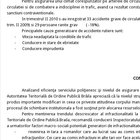
Pentru asigurarea unui climat corespunzator pe arterele de circulati
circulatiei si de combatere a indisciplinei in trafic, avand ca rezultat const
sanctiuni contraventionale.
In trimestrul II 2010 s-au inregistrat 33 accidente grave de circul
trim. II 2009) si 29 persoane ranite grav ( -18%).
Principalele cauze generatoare de accidente rutiere sunt:
-
Viteza neadaptata la conditiile de trafic
-
Conducere in stare de ebrietate
-
Conducere imprudenta
CO
Analizand eficienţa serviciului poliţienesc şi nivelul de asigurare 
Autoritatea Teritorială de Ordine Publică Brăila apreciază că la nivelul stru
produs importante modificari in ceea ce priveste atitudinea corpului manageri
procesul de schimbare institutionala a fost susţinut prin alocarea resurselor 
Pentru mentinerea trendului descrescator al infractionalitatii la ni
Teritoriale de Ordine Publică Braila, recomandă conducerii Inspectoratului
a urmatorilor factori macro-sociali potentiali generatori de infractionalitat
-
revenirea in tara a romanilor care au lucrat sau au comis inf
infracţiunilor. Cei care au comis infractiuni in alte tari vor face ace