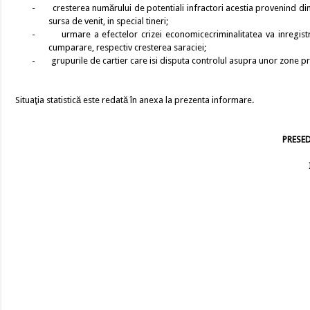
-
cresterea numărului de potentiali infractori acestia provenind din
sursa de venit, in special tineri;
-
urmare a efectelor crizei economice
criminalitatea va inregis
cumparare, respectiv cresterea saraciei;
-
grupurile de cartier care isi disputa controlul asupra unor zone pr
Situaţia statistică este redată în anexa la prezenta informare.
PRESED