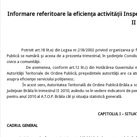
Informare referitoare la eficienţa activităţii Inspe
II
Potrivit art.18 lit.e) din Legea nr.218/2002 privind organizarea şi 
Publică se numără şi aceea de a prezenta trimestrial, în şedinţele Consiliu
civice a comunităţii.
De asemenea, conform art.12 lit.c) din Hotărârea Guvernului nr.78
Autorităţii Teritoriale de Ordine Publică, preşedintele autorităţii are ca at
asupra eficienţei serviciului poliţienesc.
În acest sens, Autoritatea Teritorială de Ordine Publică Brăila a solicita
Judeţean Brăila în trimestrul II 2010, avându-se în vedere indicatorii de pe
pentru anul 2010 al A.T.O.P. Brăila cât şi situaţia statistică generală.
CAPITOLUL I – SITUA
CADRUL GENERAL