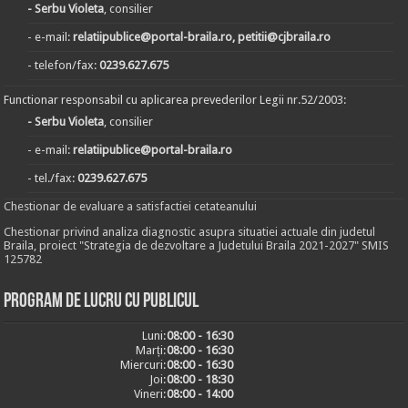
- Serbu Violeta
, consilier
- e-mail:
relatiipublice@portal-braila.ro, petitii@cjbraila.ro
- telefon/fax:
0239.627.675
Functionar responsabil cu aplicarea prevederilor Legii nr.52/2003:
- Serbu Violeta
, consilier
- e-mail:
relatiipublice@portal-braila.ro
- tel./fax:
0239.627.675
Chestionar de evaluare a satisfactiei cetateanului
Chestionar privind analiza diagnostic asupra situatiei actuale din judetul
Braila, proiect "Strategia de dezvoltare a Judetului Braila 2021-2027" SMIS
125782
Program de lucru cu publicul
Luni:
08:00 - 16:30
Marți:
08:00 - 16:30
Miercuri:
08:00 - 16:30
Joi:
08:00 - 18:30
Vineri:
08:00 - 14:00