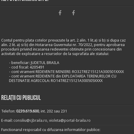
Contul pentru plata cotelor prevazute la art. 2 alin. 1 lit.a) si b) si dupa caz
alin. 2 lit. a) si b) din Hotararea Guvernului nr. 70/2022, pentru aprobarea
procedurii privind incasarea redeventei obtinute prin concesionare din
activitati de exploatare a resurselor de la suprafata ale statului:
- beneficiar: JUDETUL BRAILA
- cod fiscal: 4205491
- cont virament REDEVENTE MINIERE: RO32TREZ15121A300501XXXX
- cont virament REDEVENTE din EXPLOATAREA TERENURILOR CU
DESTINATIE AGRICOLA: RO14TREZ15121A300505XXXX
Relații cu publicul
Telefon:
0239.619.600
, int. 202 sau 231
E-mail:
consiliu@cjbraila.ro
,
violeta@portal-braila.ro
Functionarul resposabil cu difuzarea informatiilor publice: