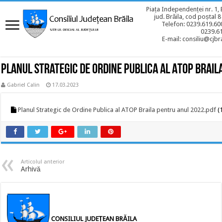
Piața Independenței nr. 1, 
jud. Brăila, cod poștal 
Telefon: 0239.619.600
0239.6
E-mail: consiliu@cjbra
Planul Strategic de Ordine Publica al ATOP Brai
Gabriel Calin
17.03.2023
Planul Strategic de Ordine Publica al ATOP Braila pentru anul 2022.pdf
(
Articolul anterior
Arhivă
CONSILIUL JUDEȚEAN BRĂILA