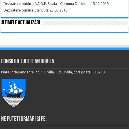
Dezbatere publica A.T.O.P. Braila - Comuna Dudesti - 15.12.2015
Dezbatere publica Stancuta 28.03.2016
Ultimele actualizări
Consiliul Județean Brăila
Piața Independenței nr. 1, Brăila, jud. Brăila, cod poștal 810210
Ne puteti urmari si pe: