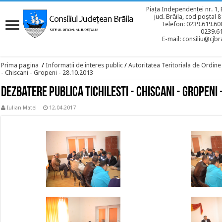
Piața Independenței nr. 1, 
jud. Brăila, cod poștal 
Telefon: 0239.619.600
0239.6
E-mail: consiliu@cjbra
Prima pagina
/
Informatii de interes public
/
Autoritatea Teritoriala de Ordine
- Chiscani - Gropeni - 28.10.2013
Dezbatere publica Tichilesti - Chiscani - Gropeni 
Iulian Matei
12.04.2017