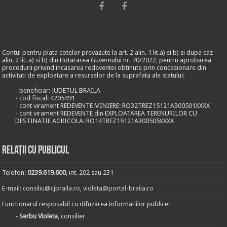
Contul pentru plata cotelor prevazute la art. 2 alin. 1 lit.a) si b) si dupa caz
alin. 2 lit. a) si b) din Hotararea Guvernului nr. 70/2022, pentru aprobarea
procedurii privind incasarea redeventei obtinute prin concesionare din
activitati de exploatare a resurselor de la suprafata ale statului:
- beneficiar: JUDETUL BRAILA
- cod fiscal: 4205491
- cont virament REDEVENTE MINIERE: RO32TREZ15121A300501XXXX
- cont virament REDEVENTE din EXPLOATAREA TERENURILOR CU
DESTINATIE AGRICOLA: RO14TREZ15121A300505XXXX
Relații cu publicul
Telefon:
0239.619.600
, int. 202 sau 231
E-mail:
consiliu@cjbraila.ro
,
violeta@portal-braila.ro
Functionarul resposabil cu difuzarea informatiilor publice:
- Serbu Violeta
, consilier