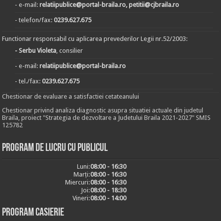
- e-mail:
relatiipublice@portal-braila.ro, petitii@cjbraila.ro
- telefon/fax:
0239.627.675
Functionar responsabil cu aplicarea prevederilor Legii nr.52/2003:
- Serbu Violeta
, consilier
- e-mail:
relatiipublice@portal-braila.ro
- tel./fax:
0239.627.675
Chestionar de evaluare a satisfactiei cetateanului
Chestionar privind analiza diagnostic asupra situatiei actuale din judetul
Braila, proiect "Strategia de dezvoltare a Judetului Braila 2021-2027" SMIS
125782
Program de lucru cu publicul
Luni:
08:00 - 16:30
Marți:
08:00 - 16:30
Miercuri:
08:00 - 16:30
Joi:
08:00 - 18:30
Vineri:
08:00 - 14:00
Program casierie