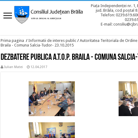
Piața Independenței nr. 1, 
jud. Brăila, cod poștal 
Telefon: 0239.619.600
0239.6
E-mail: consiliu@cjbra
Prima pagina
/
Informatii de interes public
/
Autoritatea Teritoriala de Ordine
Braila - Comuna Salcia-Tudor- 23.10.2015
Dezbatere publica A.T.O.P. Braila - Comuna Salcia
Iulian Matei
12.04.2017