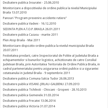
Dezbatere publica Insuratei - 25.06.2010
Monitorizare a dispozitivului de ordine publica la nivelul Municipiului
Braila 13.07.2010
Panouri "Program prevenire accidente rutiere"
Dezbatere publica Vadeni - 16.12.2010
SEDINTA PLEN A.T.O.P. BRAILA 26.01.2011
Dezbatere publica Cazasu - martie 2011
Plen Atop Braila - Mai 2011
Monitorizare dispozitiv ordine publica la nivelul municipiului Braila
20.07.2011
Festivitatea predarii, catre Inspectoratul de Politie al Judetului Braila a
echipamentelor si bunurilor logistice, achizitionate de catre Consiliul
Judetean Braila, prin Autoritatea Teritoriala de Ordine Publica Braila, in
cadrul parteneriatului pentru asigurarea ordinii publice si a sigurantei
cetateanului in Judetul Braila - 9 septembrie 2011
Dezbatere publica Comuna Salcia Tudor 26.06.2013
Dezbatere publica VISANI-JIRLAU-GALBENU 27.09.2013
Dezbatere publica Tichilesti - Chiscani - Gropeni - 28.10.2013
Dezbatere publica Gemenele 31.03.2014
Dezbatere publica Frecatei 13.06.2014
Dezbatere publica Victoria 31.07.2014