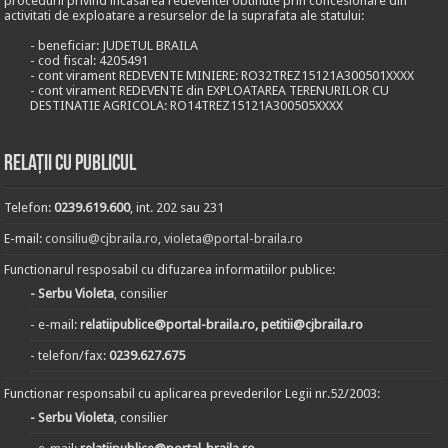
procedurii privind incasarea redeventei obtinute prin concesionare din
activitati de exploatare a resurselor de la suprafata ale statului:
- beneficiar: JUDETUL BRAILA
- cod fiscal: 4205491
- cont virament REDEVENTE MINIERE: RO32TREZ15121A300501XXXX
- cont virament REDEVENTE din EXPLOATAREA TERENURILOR CU
DESTINATIE AGRICOLA: RO14TREZ15121A300505XXXX
Relații cu publicul
Telefon:
0239.619.600
, int. 202 sau 231
E-mail:
consiliu@cjbraila.ro
,
violeta@portal-braila.ro
Functionarul resposabil cu difuzarea informatiilor publice:
- Serbu Violeta
, consilier
- e-mail:
relatiipublice@portal-braila.ro, petitii@cjbraila.ro
- telefon/fax:
0239.627.675
Functionar responsabil cu aplicarea prevederilor Legii nr.52/2003:
- Serbu Violeta
, consilier