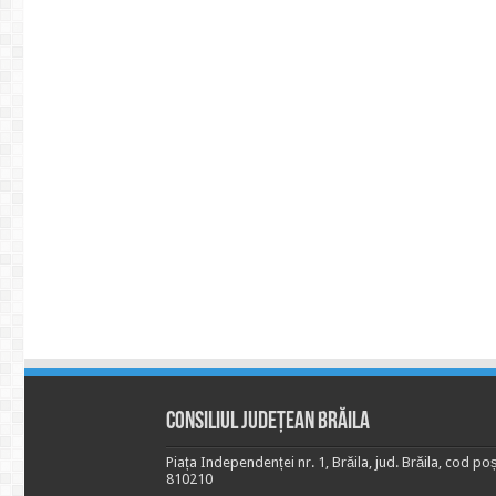
Consiliul Județean Brăila
Piața Independenței nr. 1, Brăila, jud. Brăila, cod poș
810210