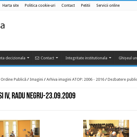
Harta site
Politica cookie-uri
Contact
Petitii
Servicii online
ta decizionala
Contact
Integritate institutionala
Ghișeul un
e Ordine Publică
/
Imagini
/
Arhiva imagini ATOP: 2006 - 2016
/
Dezbatere publi
si IV, Radu Negru-23.09.2009