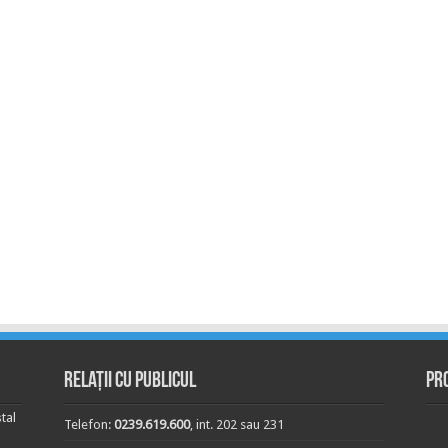
Relații cu publicul
Pr
tal
Telefon:
0239.619.600
, int. 202 sau 231