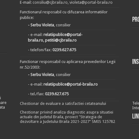
E-mail:
consiliu@cjbraila.ro
,
violeta@portal-braila.ro
Functionarul resposabil cu difuzarea informatiilor
publice:
Pr
- Serbu Violeta
, consilier
- e-mail:
relatiipublice@portal-
braila.ro, petitii@cjbraila.ro
- telefon/fax:
0239.627.675
In
Functionar responsabil cu aplicarea prevederilor Legii
nr.52/2003:
- Serbu Violeta
, consilier
- e-mail:
relatiipublice@portal-braila.ro
- tel./fax:
0239.627.675
i
nare
Tel
Chestionar de evaluare a satisfactiei cetateanului
ata
Int
Chestionar privind analiza diagnostic asupra situatiei
Lin
actuale din judetul Braila, proiect "Strategia de
dezvoltare a Judetului Braila 2021-2027" SMIS 125782