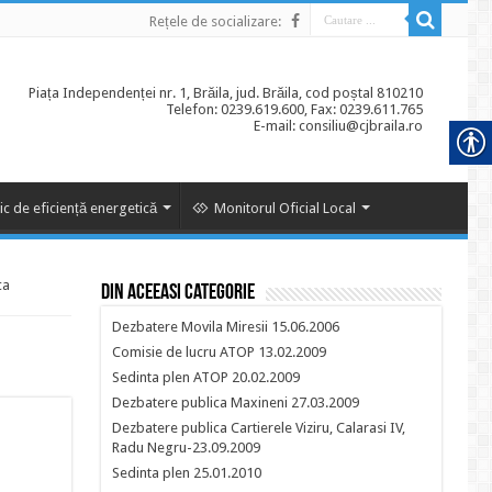
Rețele de socializare:
Piața Independenței nr. 1, Brăila, jud. Brăila, cod poștal 810210
Telefon: 0239.619.600, Fax: 0239.611.765
E-mail: consiliu@cjbraila.ro
ic de eficiență energetică
Monitorul Oficial Local
ca
Din aceeasi categorie
Dezbatere Movila Miresii 15.06.2006
Comisie de lucru ATOP 13.02.2009
Sedinta plen ATOP 20.02.2009
Dezbatere publica Maxineni 27.03.2009
Dezbatere publica Cartierele Viziru, Calarasi IV,
Radu Negru-23.09.2009
Sedinta plen 25.01.2010