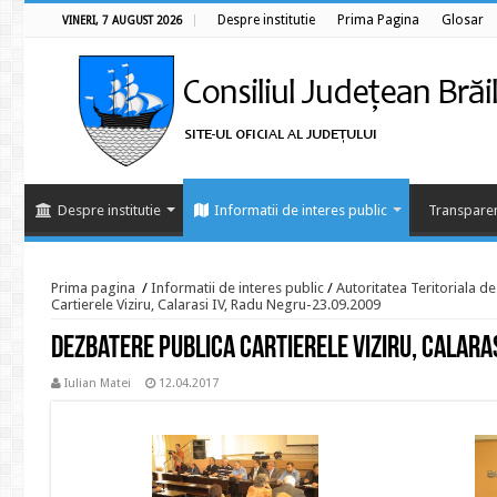
Despre institutie
Prima Pagina
Glosar
VINERI, 7 AUGUST 2026
Despre institutie
Informatii de interes public
Transparen
Prima pagina
/
Informatii de interes public
/
Autoritatea Teritoriala d
Cartierele Viziru, Calarasi IV, Radu Negru-23.09.2009
Dezbatere publica Cartierele Viziru, Calara
Iulian Matei
12.04.2017