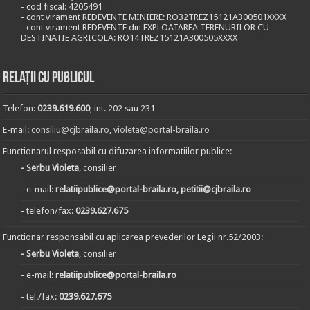
- cod fiscal: 4205491
- cont virament REDEVENTE MINIERE: RO32TREZ15121A300501XXXX
- cont virament REDEVENTE din EXPLOATAREA TERENURILOR CU
DESTINATIE AGRICOLA: RO14TREZ15121A300505XXXX
Relații cu publicul
Telefon:
0239.619.600
, int. 202 sau 231
E-mail:
consiliu@cjbraila.ro
,
violeta@portal-braila.ro
Functionarul resposabil cu difuzarea informatiilor publice:
- Serbu Violeta
, consilier
- e-mail:
relatiipublice@portal-braila.ro, petitii@cjbraila.ro
- telefon/fax:
0239.627.675
Functionar responsabil cu aplicarea prevederilor Legii nr.52/2003:
- Serbu Violeta
, consilier
- e-mail:
relatiipublice@portal-braila.ro
- tel./fax:
0239.627.675