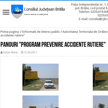
Piața Independenței nr. 1, 
jud. Brăila, cod poștal 
Telefon: 0239.619.600
0239.6
E-mail: consiliu@cjbra
Prima pagina
/
Informatii de interes public
/
Autoritatea Teritoriala de Ordine
accidente rutiere"
Panouri "Program prevenire accidente rutiere"
Iulian Matei
12.04.2017