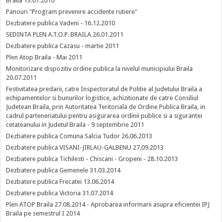
Braila 13.07.2010
Panouri "Program prevenire accidente rutiere"
Dezbatere publica Vadeni - 16.12.2010
SEDINTA PLEN A.T.O.P. BRAILA 26.01.2011
Dezbatere publica Cazasu - martie 2011
Plen Atop Braila - Mai 2011
Monitorizare dispozitiv ordine publica la nivelul municipiului Braila
20.07.2011
Festivitatea predarii, catre Inspectoratul de Politie al Judetului Braila a
echipamentelor si bunurilor logistice, achizitionate de catre Consiliul
Judetean Braila, prin Autoritatea Teritoriala de Ordine Publica Braila, in
cadrul parteneriatului pentru asigurarea ordinii publice si a sigurantei
cetateanului in Judetul Braila - 9 septembrie 2011
Dezbatere publica Comuna Salcia Tudor 26.06.2013
Dezbatere publica VISANI-JIRLAU-GALBENU 27.09.2013
Dezbatere publica Tichilesti - Chiscani - Gropeni - 28.10.2013
Dezbatere publica Gemenele 31.03.2014
Dezbatere publica Frecatei 13.06.2014
Dezbatere publica Victoria 31.07.2014
Plen ATOP Braila 27.08.2014 - Aprobarea informarii asupra eficientei IPJ
Braila pe semestrul I 2014