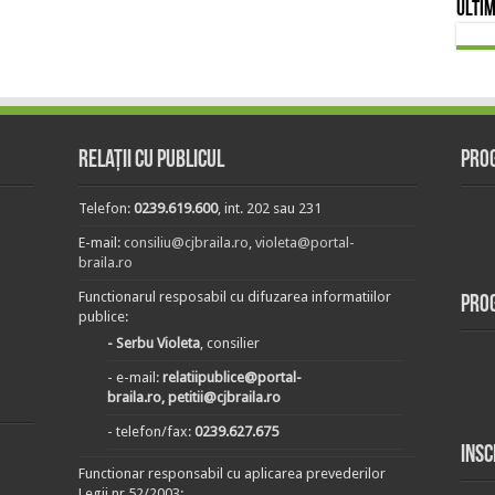
Ultim
Relații cu publicul
Prog
Telefon:
0239.619.600
, int. 202 sau 231
E-mail:
consiliu@cjbraila.ro
,
violeta@portal-
braila.ro
Functionarul resposabil cu difuzarea informatiilor
Pro
publice:
- Serbu Violeta
, consilier
- e-mail:
relatiipublice@portal-
braila.ro, petitii@cjbraila.ro
- telefon/fax:
0239.627.675
Insc
Functionar responsabil cu aplicarea prevederilor
Legii nr.52/2003: