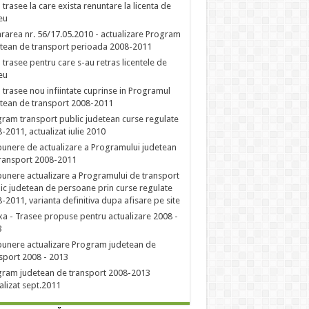
a trasee la care exista renuntare la licenta de
eu
rarea nr. 56/17.05.2010 - actualizare Program
tean de transport perioada 2008-2011
a trasee pentru care s-au retras licentele de
eu
a trasee nou infiintate cuprinse in Programul
tean de transport 2008-2011
ram transport public judetean curse regulate
-2011, actualizat iulie 2010
unere de actualizare a Programului judetean
ransport 2008-2011
unere actualizare a Programului de transport
ic judetean de persoane prin curse regulate
-2011, varianta definitiva dupa afisare pe site
a - Trasee propuse pentru actualizare 2008 -
3
unere actualizare Program judetean de
sport 2008 - 2013
ram judetean de transport 2008-2013
alizat sept.2011