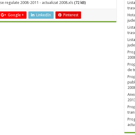
e regulate 2008-2011 - actualizat 2008.xls
(72 kB)
List
tras
Google +
LinkedIn
Pinterest
Hota
jude
List
tras
List
jude
Prog
2008
Prop
de t
Prop
publ
2008
Anex
201
Prop
tran
Prog
actu