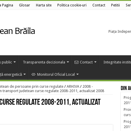
a Pagina
Glosar
Harta site
Politica cookie-uri
Contact
Petitii
Ser
Piața Independ
s public
Transparenta decizionala
Contact
Integritate insti
nță energetică
Monitorul Oficial Local
etean de persoane prin curse regulate
/
ARHIVA
/
2008 -
Din a
 transport judetean curse regulate 2008-2011, actualizat 2008
Prog
curse regulate 2008-2011, actualizat
201
Proi
curs
Prog
2011