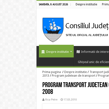
Despre institutie
Prim
SAMBATA, 8 AUGUST 2026
Despre institutie
Informatii de intere
Ghișeul unic de eficie
Prima pagina
/
Despre institutie
/
Transport jud
2013
/
Program judetean de transport
/
Program
Program transport judetean 
2008
Rica Petre
17.03.2010