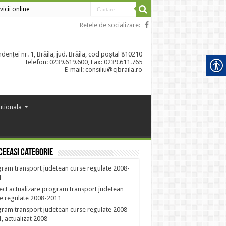
vicii online
Rețele de socializare:
enței nr. 1, Brăila, jud. Brăila, cod poștal 810210
Telefon: 0239.619.600, Fax: 0239.611.765
E-mail: consiliu@cjbraila.ro
tutionala
ceeasi categorie
ram transport judetean curse regulate 2008-
1
ect actualizare program transport judetean
e regulate 2008-2011
ram transport judetean curse regulate 2008-
, actualizat 2008