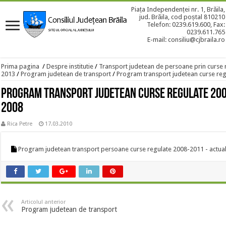
Piața Independenței nr. 1, Brăila,
jud. Brăila, cod poștal 810210
Telefon: 0239.619.600, Fax:
0239.611.765
E-mail: consiliu@cjbraila.ro
Prima pagina
/
Despre institutie
/
Transport judetean de persoane prin curse 
2013
/
Program judetean de transport
/
Program transport judetean curse reg
Program transport judetean curse regulate 200
2008
Rica Petre
17.03.2010
Program judetean transport persoane curse regulate 2008-2011 - actual
Articolul anterior
Program judetean de transport