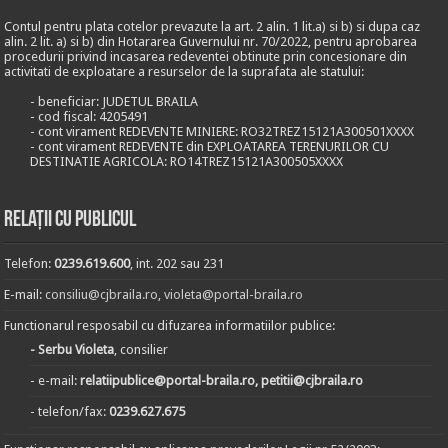
Contul pentru plata cotelor prevazute la art. 2 alin. 1 lit.a) si b) si dupa caz
alin. 2 lit. a) si b) din Hotararea Guvernului nr. 70/2022, pentru aprobarea
procedurii privind incasarea redeventei obtinute prin concesionare din
activitati de exploatare a resurselor de la suprafata ale statului:
- beneficiar: JUDETUL BRAILA
- cod fiscal: 4205491
- cont virament REDEVENTE MINIERE: RO32TREZ15121A300501XXXX
- cont virament REDEVENTE din EXPLOATAREA TERENURILOR CU
DESTINATIE AGRICOLA: RO14TREZ15121A300505XXXX
Relații cu publicul
Telefon:
0239.619.600
, int. 202 sau 231
E-mail:
consiliu@cjbraila.ro
,
violeta@portal-braila.ro
Functionarul resposabil cu difuzarea informatiilor publice:
- Serbu Violeta
, consilier
- e-mail:
relatiipublice@portal-braila.ro, petitii@cjbraila.ro
- telefon/fax:
0239.627.675