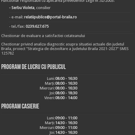
Functionar responsabil cu aplicarea prevederilor Legii nr.52/2003:
- Serbu Violeta
, consilier
- e-mail:
relatiipublice@portal-braila.ro
- tel./fax:
0239.627.675
Chestionar de evaluare a satisfactiei cetateanului
Chestionar privind analiza diagnostic asupra situatiei actuale din judetul
Braila, proiect "Strategia de dezvoltare a Judetului Braila 2021-2027" SMIS
125782
Program de lucru cu publicul
Luni:
08:00 - 16:30
Marți:
08:00 - 16:30
Miercuri:
08:00 - 16:30
Joi:
08:00 - 18:30
Vineri:
08:00 - 14:00
Program casierie
Luni:
09:00 - 11:00
Marți:
14:30 - 16:30
Miercuri:
09:00 - 11:00
Joi:
14:30 - 16:30