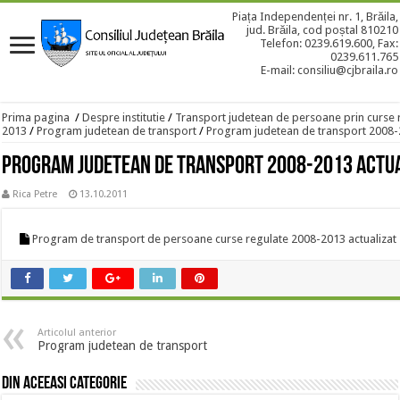
Piața Independenței nr. 1, Brăila,
jud. Brăila, cod poștal 810210
Telefon: 0239.619.600, Fax:
0239.611.765
E-mail: consiliu@cjbraila.ro
Prima pagina
/
Despre institutie
/
Transport judetean de persoane prin curse 
2013
/
Program judetean de transport
/
Program judetean de transport 2008-2
Program judetean de transport 2008-2013 actua
Rica Petre
13.10.2011
Program de transport de persoane curse regulate 2008-2013 actualizat 
Articolul anterior
Program judetean de transport
Din aceeasi categorie