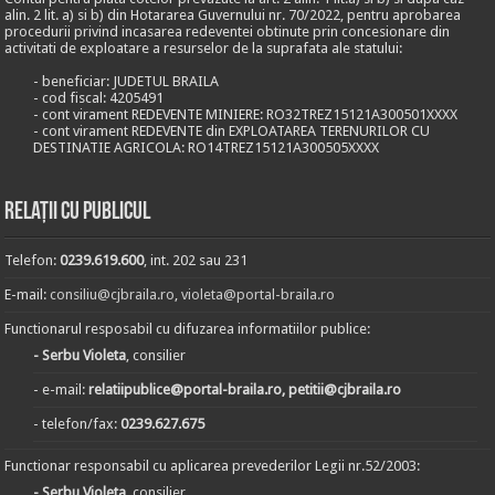
alin. 2 lit. a) si b) din Hotararea Guvernului nr. 70/2022, pentru aprobarea
procedurii privind incasarea redeventei obtinute prin concesionare din
activitati de exploatare a resurselor de la suprafata ale statului:
- beneficiar: JUDETUL BRAILA
- cod fiscal: 4205491
- cont virament REDEVENTE MINIERE: RO32TREZ15121A300501XXXX
- cont virament REDEVENTE din EXPLOATAREA TERENURILOR CU
DESTINATIE AGRICOLA: RO14TREZ15121A300505XXXX
Relații cu publicul
Telefon:
0239.619.600
, int. 202 sau 231
E-mail:
consiliu@cjbraila.ro
,
violeta@portal-braila.ro
Functionarul resposabil cu difuzarea informatiilor publice:
- Serbu Violeta
, consilier
- e-mail:
relatiipublice@portal-braila.ro, petitii@cjbraila.ro
- telefon/fax:
0239.627.675
Functionar responsabil cu aplicarea prevederilor Legii nr.52/2003:
- Serbu Violeta
, consilier