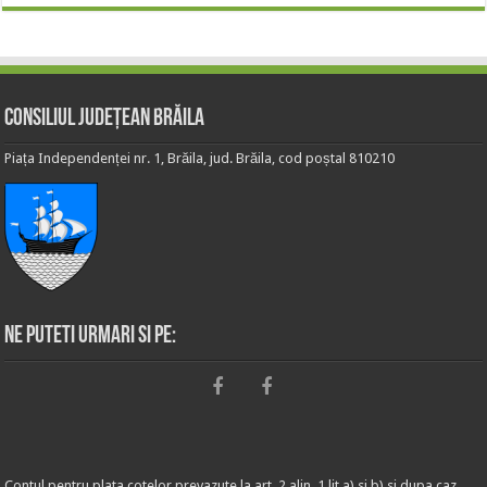
Consiliul Județean Brăila
Piața Independenței nr. 1, Brăila, jud. Brăila, cod poștal 810210
Ne puteti urmari si pe:
Contul pentru plata cotelor prevazute la art. 2 alin. 1 lit.a) si b) si dupa caz