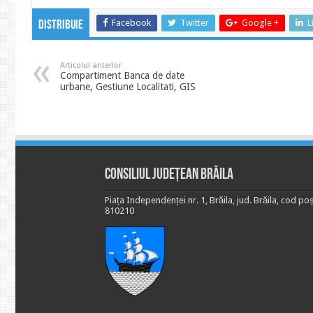
Facebook
Twitter
Google +
L
Distribuie
Articolul anterior
Compartiment Banca de date
urbane, Gestiune Localitati, GIS
Consiliul Județean Brăila
Piața Independenței nr. 1, Brăila, jud. Brăila, cod poș
810210