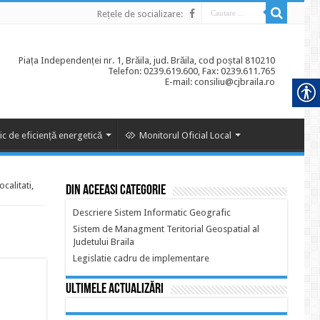
Rețele de socializare:
Piața Independenței nr. 1, Brăila, jud. Brăila, cod poștal 810210
Telefon: 0239.619.600, Fax: 0239.611.765
E-mail: consiliu@cjbraila.ro
ic de eficiență energetică
Monitorul Oficial Local
alitati,
Din aceeasi categorie
Descriere Sistem Informatic Geografic
Sistem de Managment Teritorial Geospatial al
Judetului Braila
Legislatie cadru de implementare
Ultimele actualizări