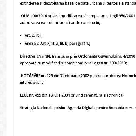
extinderea si dezvoltarea bazei de date urbane si teritoriale standa
OUG 100/2016
privind modificarea si completarea
Legii 350/2001
autorizarea executarii lucrarilor de constructii
,
Art. 2, lit. i;
Anexa 2, Art. X, lit. a, lit. b, paragraf 1.;
Directiva INSPIRE
transpusa prin
Ordonanta Guvernului nr. 4/2010
aprobata cu modificari si completari prin
Legea nr. 190/2010
;
HOTĂRÂRE nr. 123 din 7 februarie 2002 pentru aprobarea Normelo
interes public;
LEGE nr. 455 din 18 iulie 2001
privind semnătura electronica;
Strategia Nationala privind Agenda Digitala pentru Romania
precum