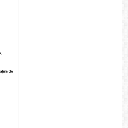
,
aţiile de