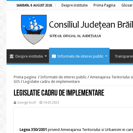
Despre institutie
Prima Pagina
Glosar
SAMBATA, 8 AUGUST 2026
Despre institutie
Informatii de interes public
Transparen
Prima pagina
/
Informatii de interes public
/
Amenajarea Teritoriului 
GIS
/
Legislatie cadru de implementare
Legislatie cadru de implementare
George Iosif
14.03.2023
Legea 350
/2001
privind Amenajarea Teritoriului si Urbanism in care 