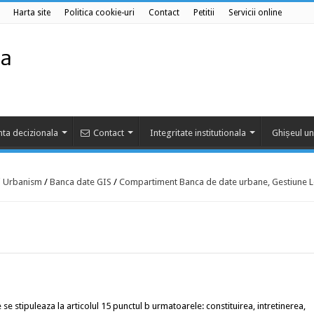
Harta site
Politica cookie-uri
Contact
Petitii
Servicii online
ta decizionala
Contact
Integritate institutionala
Ghișeul un
si Urbanism
/
Banca date GIS
/
Compartiment Banca de date urbane, Gestiune Loc
se stipuleaza la articolul 15 punctul b urmatoarele: constituirea, intretinerea,