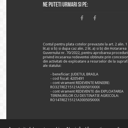
Ne puteti urmari si pe:
Contul pentru plata cotelor prevazute la art. 2 alin. 1
lit.a) si b) si dupa caz alin. 2 lit. a) si b) din Hotararea
Guvernului nr. 70/2022, pentru aprobarea proceduri
privind incasarea redeventei obtinute prin concesio
din activitati de exploatare a resurselor de la supraf
ale statului:
- beneficiar: JUDETUL BRAILA
- cod fiscal: 4205491
- cont virament REDEVENTE MINIERE:
RO32TREZ15121A300501XXXX
- cont virament REDEVENTE din EXPLOATAREA
TERENURILOR CU DESTINATIE AGRICOLA:
RO14TREZ15121A300505XXXX