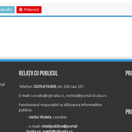
inkedIn
Pinterest
Relații cu publicul
Pr
tal
Telefon:
0239.619.600
, int. 202 sau 231
E-mail:
consiliu@cjbraila.ro
,
violeta@portal-braila.ro
Functionarul resposabil cu difuzarea informatiilor
publice:
Pr
- Serbu Violeta
, consilier
- e-mail:
relatiipublice@portal-
braila.ro, petitii@cjbraila.ro