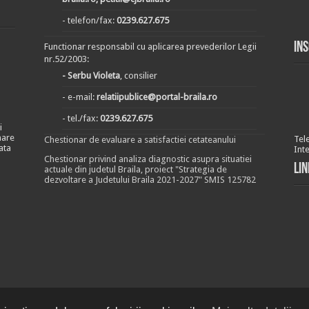
- telefon/fax:
0239.627.675
In
Functionar responsabil cu aplicarea prevederilor Legii
nr.52/2003:
- Serbu Violeta
, consilier
- e-mail:
relatiipublice@portal-braila.ro
- tel./fax:
0239.627.675
i
nare
Tel
Chestionar de evaluare a satisfactiei cetateanului
ata
Int
Chestionar privind analiza diagnostic asupra situatiei
Lin
actuale din judetul Braila, proiect "Strategia de
dezvoltare a Judetului Braila 2021-2027" SMIS 125782