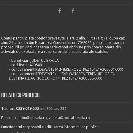
Contul pentru plata cotelor prevazute la art. 2 alin. 1 lit.a) si b) si dupa caz
alin. 2 lit. a) si b) din Hotararea Guvernului nr. 70/2022, pentru aprobarea
procedurii privind incasarea redeventei obtinute prin concesionare din
activitati de exploatare a resurselor de la suprafata ale statului:
- beneficiar: JUDETUL BRAILA
- cod fiscal: 4205491
- cont virament REDEVENTE MINIERE: RO32TREZ15121A300501XXXX
- cont virament REDEVENTE din EXPLOATAREA TERENURILOR CU
DESTINATIE AGRICOLA: RO14TREZ15121A300505XXXX
Relații cu publicul
Telefon:
0239.619.600
, int. 202 sau 231
E-mail:
consiliu@cjbraila.ro
,
violeta@portal-braila.ro
Functionarul resposabil cu difuzarea informatiilor publice: