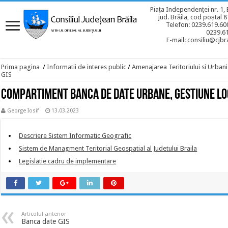
Piața Independenței nr. 1, 
jud. Brăila, cod poștal 
Telefon: 0239.619.600
0239.6
E-mail: consiliu@cjbra
Prima pagina
/
Informatii de interes public
/
Amenajarea Teritoriului si Urban
GIS
Compartiment Banca de date urbane, Gestiune Loc
George Iosif
13.03.2023
Descriere Sistem Informatic Geografic
Sistem de Managment Teritorial Geospatial al Judetului Braila
Legislatie cadru de implementare
Articolul anterior
Banca date GIS