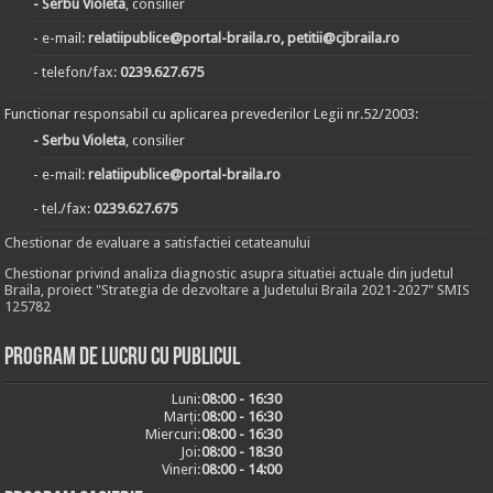
- Serbu Violeta
, consilier
- e-mail:
relatiipublice@portal-braila.ro, petitii@cjbraila.ro
- telefon/fax:
0239.627.675
Functionar responsabil cu aplicarea prevederilor Legii nr.52/2003:
- Serbu Violeta
, consilier
- e-mail:
relatiipublice@portal-braila.ro
- tel./fax:
0239.627.675
Chestionar de evaluare a satisfactiei cetateanului
Chestionar privind analiza diagnostic asupra situatiei actuale din judetul
Braila, proiect "Strategia de dezvoltare a Judetului Braila 2021-2027" SMIS
125782
Program de lucru cu publicul
Luni:
08:00 - 16:30
Marți:
08:00 - 16:30
Miercuri:
08:00 - 16:30
Joi:
08:00 - 18:30
Vineri:
08:00 - 14:00