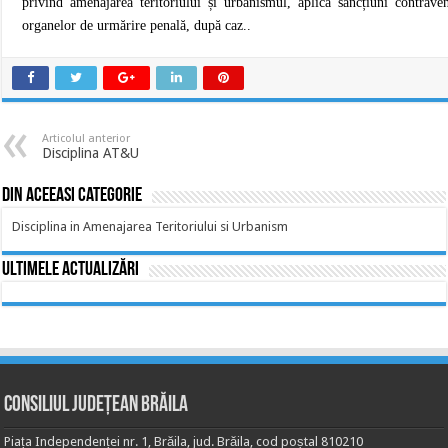
privind amenajarea teritoriului și urbanismul, aplică sancțiuni contravenț
organelor de urmărire penală, după caz..
Articolul anterior
Disciplina AT&U
Din aceeasi categorie
Disciplina in Amenajarea Teritoriului si Urbanism
Ultimele actualizări
Consiliul Județean Brăila
Piața Independenței nr. 1, Brăila, jud. Brăila, cod poștal 810210