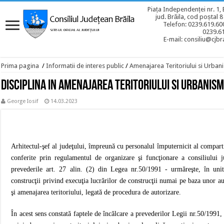
Piața Independenței nr. 1, 
jud. Brăila, cod poștal 
Telefon: 0239.619.600
0239.6
E-mail: consiliu@cjbra
Prima pagina
/
Informatii de interes public
/
Amenajarea Teritoriului si Urban
Disciplina in Amenajarea Teritoriului si Urbanis
George Iosif
14.03.2023
Arhitectul-şef al judeţului, împreună cu personalul împuternicit al comparti
conferite prin regulamentul de organizare şi funcţionare a consiliului j
prevederile art. 27 alin. (2) din Legea nr.50/1991 - urmăreşte, în unităţ
construcţii privind execuţia lucrărilor de construcţii numai pe baza unor au
şi amenajarea teritoriului, legată de procedura de autorizare.
În acest sens constată faptele de încălcare a prevederilor Legii nr.50/1991, 