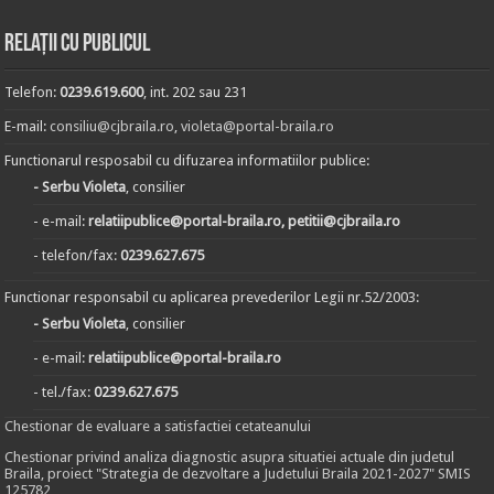
Relații cu publicul
Telefon:
0239.619.600
, int. 202 sau 231
E-mail:
consiliu@cjbraila.ro
,
violeta@portal-braila.ro
Functionarul resposabil cu difuzarea informatiilor publice:
- Serbu Violeta
, consilier
- e-mail:
relatiipublice@portal-braila.ro, petitii@cjbraila.ro
- telefon/fax:
0239.627.675
Functionar responsabil cu aplicarea prevederilor Legii nr.52/2003:
- Serbu Violeta
, consilier
- e-mail:
relatiipublice@portal-braila.ro
- tel./fax:
0239.627.675
Chestionar de evaluare a satisfactiei cetateanului
Chestionar privind analiza diagnostic asupra situatiei actuale din judetul
Braila, proiect "Strategia de dezvoltare a Judetului Braila 2021-2027" SMIS
125782