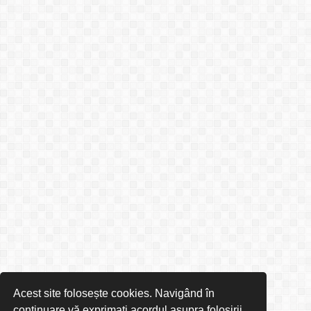
Acest site folosește cookies. Navigând în
continuare vă exprimați acordul asupra folosirii