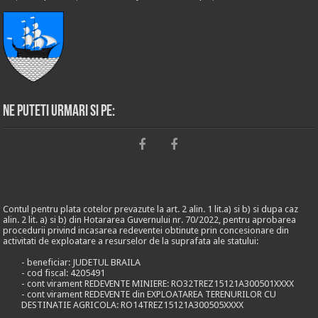
Ne puteti urmari si pe:
Contul pentru plata cotelor prevazute la art. 2 alin. 1 lit.a) si b) si dupa caz
alin. 2 lit. a) si b) din Hotararea Guvernului nr. 70/2022, pentru aprobarea
procedurii privind incasarea redeventei obtinute prin concesionare din
activitati de exploatare a resurselor de la suprafata ale statului:
- beneficiar: JUDETUL BRAILA
- cod fiscal: 4205491
- cont virament REDEVENTE MINIERE: RO32TREZ15121A300501XXXX
- cont virament REDEVENTE din EXPLOATAREA TERENURILOR CU
DESTINATIE AGRICOLA: RO14TREZ15121A300505XXXX