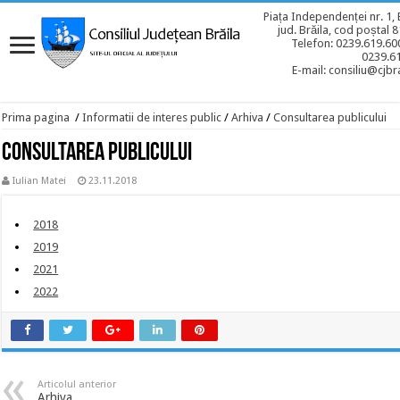
Piața Independenței nr. 1, 
jud. Brăila, cod poștal 
Telefon: 0239.619.600
0239.6
E-mail: consiliu@cjbra
Prima pagina
/
Informatii de interes public
/
Arhiva
/
Consultarea publicului
Consultarea publicului
Iulian Matei
23.11.2018
2018
2019
2021
2022
Articolul anterior
Arhiva