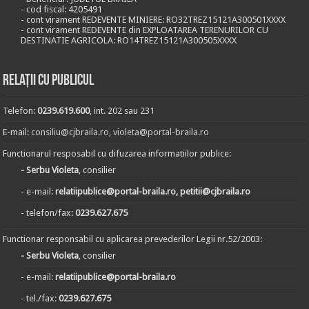
- cod fiscal: 4205491
- cont virament REDEVENTE MINIERE: RO32TREZ15121A300501XXXX
- cont virament REDEVENTE din EXPLOATAREA TERENURILOR CU
DESTINATIE AGRICOLA: RO14TREZ15121A300505XXXX
Relații cu publicul
Telefon:
0239.619.600
, int. 202 sau 231
E-mail:
consiliu@cjbraila.ro
,
violeta@portal-braila.ro
Functionarul resposabil cu difuzarea informatiilor publice:
- Serbu Violeta
, consilier
- e-mail:
relatiipublice@portal-braila.ro, petitii@cjbraila.ro
- telefon/fax:
0239.627.675
Functionar responsabil cu aplicarea prevederilor Legii nr.52/2003:
- Serbu Violeta
, consilier
- e-mail:
relatiipublice@portal-braila.ro
- tel./fax:
0239.627.675