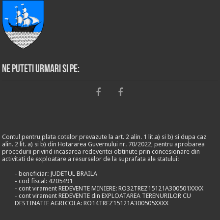
Ne puteti urmari si pe:
Contul pentru plata cotelor prevazute la art. 2 alin. 1 lit.a) si b) si dupa caz
alin. 2 lit. a) si b) din Hotararea Guvernului nr. 70/2022, pentru aprobarea
procedurii privind incasarea redeventei obtinute prin concesionare din
activitati de exploatare a resurselor de la suprafata ale statului:
- beneficiar: JUDETUL BRAILA
- cod fiscal: 4205491
- cont virament REDEVENTE MINIERE: RO32TREZ15121A300501XXXX
- cont virament REDEVENTE din EXPLOATAREA TERENURILOR CU
DESTINATIE AGRICOLA: RO14TREZ15121A300505XXXX