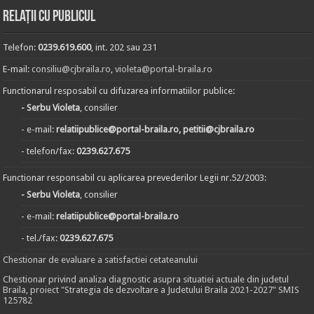
Relații cu publicul
Telefon:
0239.619.600
, int. 202 sau 231
E-mail:
consiliu@cjbraila.ro
,
violeta@portal-braila.ro
Functionarul resposabil cu difuzarea informatiilor publice:
- Serbu Violeta
, consilier
- e-mail:
relatiipublice@portal-braila.ro, petitii@cjbraila.ro
- telefon/fax:
0239.627.675
Functionar responsabil cu aplicarea prevederilor Legii nr.52/2003:
- Serbu Violeta
, consilier
- e-mail:
relatiipublice@portal-braila.ro
- tel./fax:
0239.627.675
Chestionar de evaluare a satisfactiei cetateanului
Chestionar privind analiza diagnostic asupra situatiei actuale din judetul
Braila, proiect "Strategia de dezvoltare a Judetului Braila 2021-2027" SMIS
125782