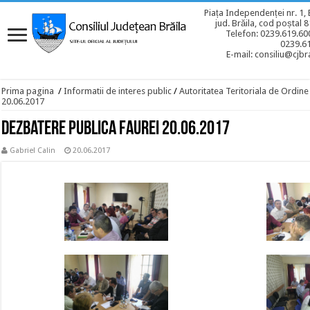
Piața Independenței nr. 1, 
jud. Brăila, cod poștal 
Telefon: 0239.619.600
0239.6
E-mail: consiliu@cjbra
Prima pagina
/
Informatii de interes public
/
Autoritatea Teritoriala de Ordine
20.06.2017
Dezbatere publica Faurei 20.06.2017
Gabriel Calin
20.06.2017