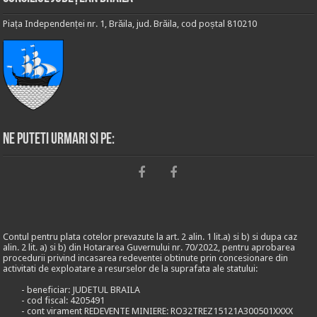
Piața Independenței nr. 1, Brăila, jud. Brăila, cod poștal 810210
Ne puteti urmari si pe:
Contul pentru plata cotelor prevazute la art. 2 alin. 1 lit.a) si b) si dupa caz
alin. 2 lit. a) si b) din Hotararea Guvernului nr. 70/2022, pentru aprobarea
procedurii privind incasarea redeventei obtinute prin concesionare din
activitati de exploatare a resurselor de la suprafata ale statului:
- beneficiar: JUDETUL BRAILA
- cod fiscal: 4205491
- cont virament REDEVENTE MINIERE: RO32TREZ15121A300501XXXX