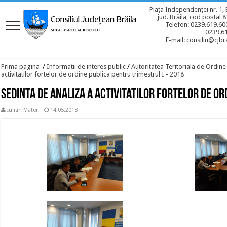
Piața Independenței nr. 1, 
jud. Brăila, cod poștal 
Telefon: 0239.619.600
0239.6
E-mail: consiliu@cjbra
Prima pagina
/
Informatii de interes public
/
Autoritatea Teritoriala de Ordine
activitatilor fortelor de ordine publica pentru trimestrul I - 2018
Sedinta de analiza a activitatilor fortelor de or
Iulian Matei
14.05.2018