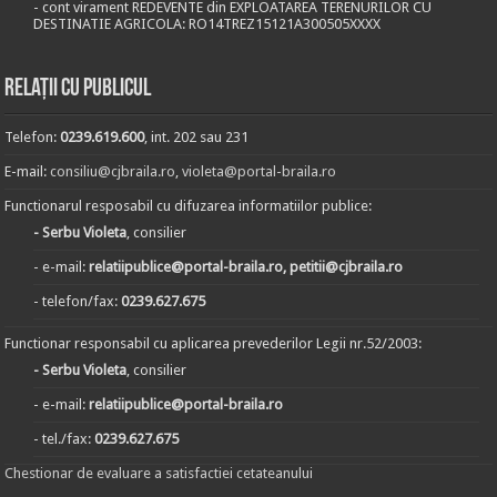
- cont virament REDEVENTE din EXPLOATAREA TERENURILOR CU
DESTINATIE AGRICOLA: RO14TREZ15121A300505XXXX
Relații cu publicul
Telefon:
0239.619.600
, int. 202 sau 231
E-mail:
consiliu@cjbraila.ro
,
violeta@portal-braila.ro
Functionarul resposabil cu difuzarea informatiilor publice:
- Serbu Violeta
, consilier
- e-mail:
relatiipublice@portal-braila.ro, petitii@cjbraila.ro
- telefon/fax:
0239.627.675
Functionar responsabil cu aplicarea prevederilor Legii nr.52/2003:
- Serbu Violeta
, consilier
- e-mail:
relatiipublice@portal-braila.ro
- tel./fax:
0239.627.675
Chestionar de evaluare a satisfactiei cetateanului