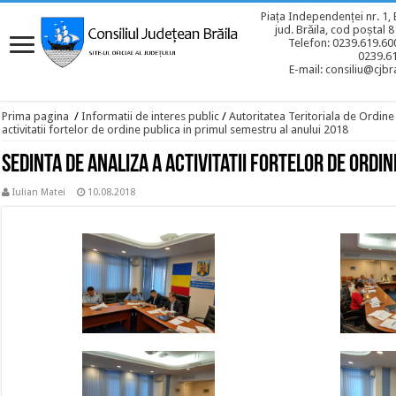
Piața Independenței nr. 1, 
jud. Brăila, cod poștal 
Telefon: 0239.619.600
0239.6
E-mail: consiliu@cjbra
Prima pagina
/
Informatii de interes public
/
Autoritatea Teritoriala de Ordine
activitatii fortelor de ordine publica in primul semestru al anului 2018
Sedinta de analiza a activitatii fortelor de ordi
Iulian Matei
10.08.2018