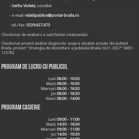
- Serbu Violeta
, consilier
- e-mail:
relatiipublice@portal-braila.ro
- tel./fax:
0239.627.675
Chestionar de evaluare a satisfactiei cetateanului
Chestionar privind analiza diagnostic asupra situatiei actuale din judetul
Braila, proiect "Strategia de dezvoltare a Judetului Braila 2021-2027" SMIS
125782
Program de lucru cu publicul
Luni:
08:00 - 16:30
Marți:
08:00 - 16:30
Miercuri:
08:00 - 16:30
Joi:
08:00 - 18:30
Vineri:
08:00 - 14:00
Program casierie
Luni:
09:00 - 11:00
Marți:
14:30 - 16:30
Miercuri:
09:00 - 11:00
Joi:
14:30 - 16:30