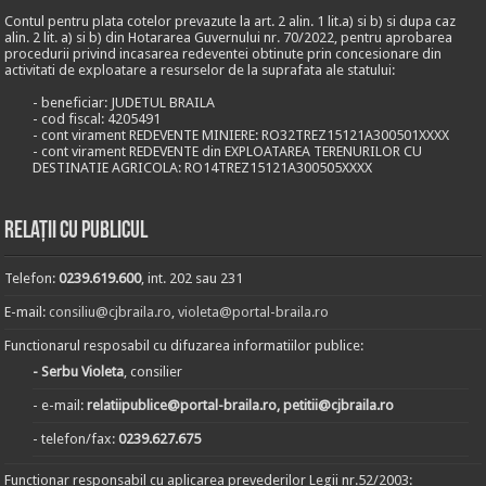
Contul pentru plata cotelor prevazute la art. 2 alin. 1 lit.a) si b) si dupa caz
alin. 2 lit. a) si b) din Hotararea Guvernului nr. 70/2022, pentru aprobarea
procedurii privind incasarea redeventei obtinute prin concesionare din
activitati de exploatare a resurselor de la suprafata ale statului:
- beneficiar: JUDETUL BRAILA
- cod fiscal: 4205491
- cont virament REDEVENTE MINIERE: RO32TREZ15121A300501XXXX
- cont virament REDEVENTE din EXPLOATAREA TERENURILOR CU
DESTINATIE AGRICOLA: RO14TREZ15121A300505XXXX
Relații cu publicul
Telefon:
0239.619.600
, int. 202 sau 231
E-mail:
consiliu@cjbraila.ro
,
violeta@portal-braila.ro
Functionarul resposabil cu difuzarea informatiilor publice:
- Serbu Violeta
, consilier
- e-mail:
relatiipublice@portal-braila.ro, petitii@cjbraila.ro
- telefon/fax:
0239.627.675
Functionar responsabil cu aplicarea prevederilor Legii nr.52/2003: