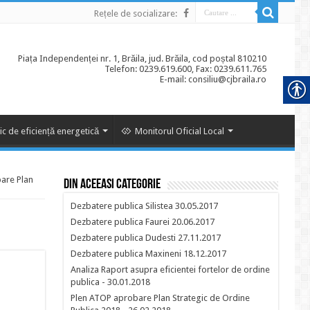
Rețele de socializare:
Piața Independenței nr. 1, Brăila, jud. Brăila, cod poștal 810210
Telefon: 0239.619.600, Fax: 0239.611.765
E-mail: consiliu@cjbraila.ro
ic de eficiență energetică
Monitorul Oficial Local
are Plan
Din aceeasi categorie
Dezbatere publica Silistea 30.05.2017
Dezbatere publica Faurei 20.06.2017
Dezbatere publica Dudesti 27.11.2017
Dezbatere publica Maxineni 18.12.2017
Analiza Raport asupra eficientei fortelor de ordine
publica - 30.01.2018
Plen ATOP aprobare Plan Strategic de Ordine