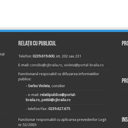
Relații cu publicul
Pr
tal
Telefon:
0239.619.600
, int. 202 sau 231
E-mail:
consiliu@cjbraila.ro
,
violeta@portal-braila.ro
Functionarul resposabil cu difuzarea informatiilor
publice:
Pr
- Serbu Violeta
, consilier
- e-mail:
relatiipublice@portal-
braila.ro, petitii@cjbraila.ro
- telefon/fax:
0239.627.675
In
Functionar responsabil cu aplicarea prevederilor Legii
nr.52/2003: