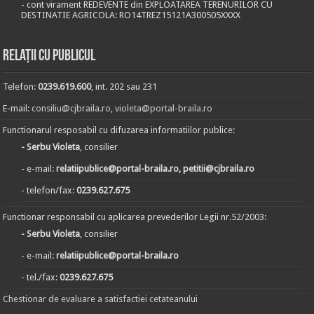
- cont virament REDEVENTE din EXPLOATAREA TERENURILOR CU
DESTINATIE AGRICOLA: RO14TREZ15121A300505XXXX
Relații cu publicul
Telefon:
0239.619.600
, int. 202 sau 231
E-mail:
consiliu@cjbraila.ro
,
violeta@portal-braila.ro
Functionarul resposabil cu difuzarea informatiilor publice:
- Serbu Violeta
, consilier
- e-mail:
relatiipublice@portal-braila.ro, petitii@cjbraila.ro
- telefon/fax:
0239.627.675
Functionar responsabil cu aplicarea prevederilor Legii nr.52/2003:
- Serbu Violeta
, consilier
- e-mail:
relatiipublice@portal-braila.ro
- tel./fax:
0239.627.675
Chestionar de evaluare a satisfactiei cetateanului