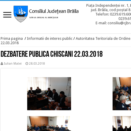
Piața Independenței nr. 1, 
jud. Brăila, cod poștal 
Telefon: 0239.619.600
0239.6
E-mail: consiliu@cjbra
Prima pagina
/
Informatii de interes public
/
Autoritatea Teritoriala de Ordine
22.03.2018
Dezbatere publica Chiscani 22.03.2018
Iulian Matei
28.03.2018