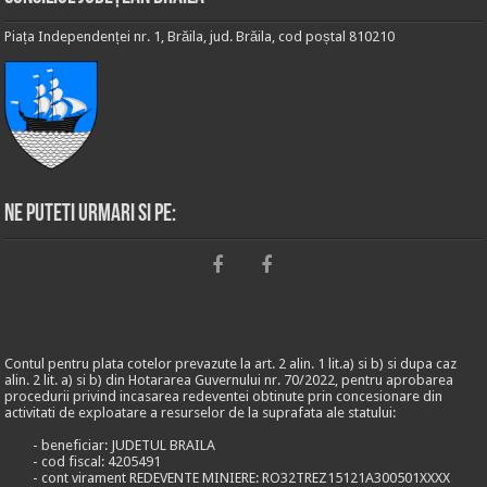
Piața Independenței nr. 1, Brăila, jud. Brăila, cod poștal 810210
Ne puteti urmari si pe:
Contul pentru plata cotelor prevazute la art. 2 alin. 1 lit.a) si b) si dupa caz
alin. 2 lit. a) si b) din Hotararea Guvernului nr. 70/2022, pentru aprobarea
procedurii privind incasarea redeventei obtinute prin concesionare din
activitati de exploatare a resurselor de la suprafata ale statului:
- beneficiar: JUDETUL BRAILA
- cod fiscal: 4205491
- cont virament REDEVENTE MINIERE: RO32TREZ15121A300501XXXX