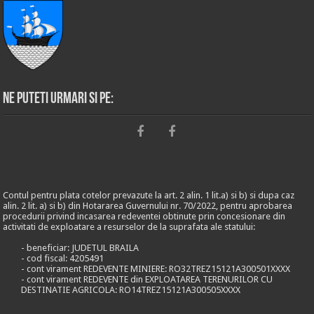
Ne puteti urmari si pe:
Contul pentru plata cotelor prevazute la art. 2 alin. 1 lit.a) si b) si dupa caz
alin. 2 lit. a) si b) din Hotararea Guvernului nr. 70/2022, pentru aprobarea
procedurii privind incasarea redeventei obtinute prin concesionare din
activitati de exploatare a resurselor de la suprafata ale statului:
- beneficiar: JUDETUL BRAILA
- cod fiscal: 4205491
- cont virament REDEVENTE MINIERE: RO32TREZ15121A300501XXXX
- cont virament REDEVENTE din EXPLOATAREA TERENURILOR CU
DESTINATIE AGRICOLA: RO14TREZ15121A300505XXXX