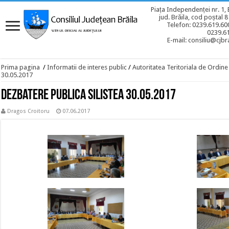
Piața Independenței nr. 1, 
jud. Brăila, cod poștal 
Telefon: 0239.619.600
0239.6
E-mail: consiliu@cjbra
Prima pagina
/
Informatii de interes public
/
Autoritatea Teritoriala de Ordine
30.05.2017
Dezbatere publica Silistea 30.05.2017
Dragos Croitoru
07.06.2017