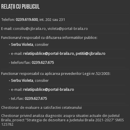
Relații cu publicul
Telefon:
0239.619.600
, int. 202 sau 231
E-mail:
consiliu@cjbraila.ro
,
violeta@portal-braila.ro
Functionarul resposabil cu difuzarea informatiilor publice:
- Serbu Violeta
, consilier
- e-mail:
relatiipublice@portal-braila.ro, petitii@cjbraila.ro
- telefon/fax:
0239.627.675
Functionar responsabil cu aplicarea prevederilor Legii nr.52/2003:
- Serbu Violeta
, consilier
- e-mail:
relatiipublice@portal-braila.ro
- tel./fax:
0239.627.675
Chestionar de evaluare a satisfactiei cetateanului
Chestionar privind analiza diagnostic asupra situatiei actuale din judetul
Braila, proiect "Strategia de dezvoltare a Judetului Braila 2021-2027" SMIS
125782