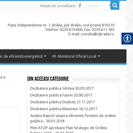
Rețele de socializare:
Piața Independenței nr. 1, Brăila, jud. Brăila, cod poștal 810210
Telefon: 0239.619.600, Fax: 0239.611.765
E-mail: consiliu@cjbraila.ro
ic de eficiență energetică
Monitorul Oficial Local
za a
Din aceeasi categorie
Dezbatere publica Silistea 30.05.2017
Dezbatere publica Faurei 20.06.2017
Dezbatere publica Dudesti 27.11.2017
Dezbatere publica Maxineni 18.12.2017
Analiza Raport asupra eficientei fortelor de ordine
publica - 30.01.2018
Plen ATOP aprobare Plan Strategic de Ordine