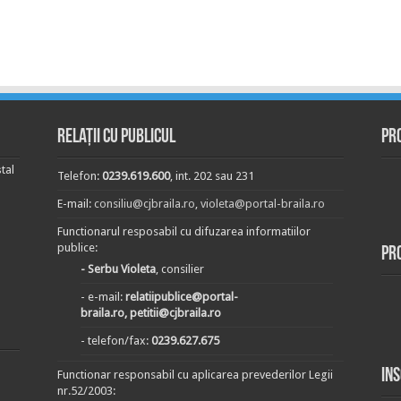
Relații cu publicul
Pr
tal
Telefon:
0239.619.600
, int. 202 sau 231
E-mail:
consiliu@cjbraila.ro
,
violeta@portal-braila.ro
Functionarul resposabil cu difuzarea informatiilor
publice:
Pr
- Serbu Violeta
, consilier
- e-mail:
relatiipublice@portal-
braila.ro, petitii@cjbraila.ro
- telefon/fax:
0239.627.675
In
Functionar responsabil cu aplicarea prevederilor Legii
nr.52/2003: