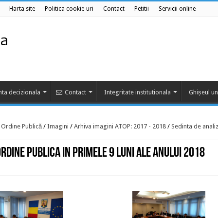
Harta site
Politica cookie-uri
Contact
Petitii
Servicii online
ta decizionala
Contact
Integritate institutionala
Ghișeul un
e Ordine Publică
/
Imagini
/
Arhiva imagini ATOP: 2017 - 2018
/
Sedinta de anali
ordine publica in primele 9 luni ale anului 2018