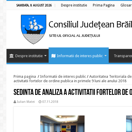
Despre institutie
Prima Pagina
Glosar
SAMBATA, 8 AUGUST 2026
Despre institutie
Informatii de interes public
Transparen
Prima pagina
/
Informatii de interes public
/
Autoritatea Teritoriala d
activitatii fortelor de ordine publica in primele 9 luni ale anului 2018
Sedinta de analiza a activitatii fortelor de 
Iulian Matei
07.11.2018