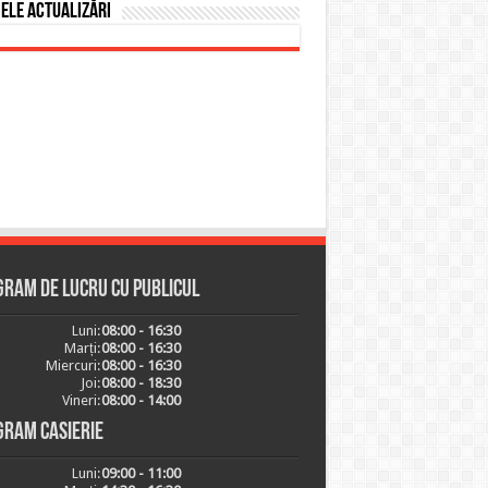
ele actualizări
ram de lucru cu publicul
Luni:
08:00 - 16:30
Marți:
08:00 - 16:30
Miercuri:
08:00 - 16:30
Joi:
08:00 - 18:30
Vineri:
08:00 - 14:00
gram casierie
Luni:
09:00 - 11:00