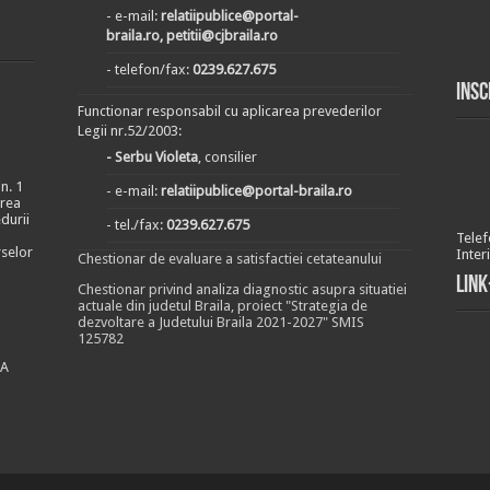
- e-mail:
relatiipublice@portal-
braila.ro, petitii@cjbraila.ro
- telefon/fax:
0239.627.675
Insc
Functionar responsabil cu aplicarea prevederilor
Legii nr.52/2003:
- Serbu Violeta
, consilier
n. 1
- e-mail:
relatiipublice@portal-braila.ro
area
durii
- tel./fax:
0239.627.675
Telef
rselor
Inter
Chestionar de evaluare a satisfactiei cetateanului
Link
Chestionar privind analiza diagnostic asupra situatiei
actuale din judetul Braila, proiect "Strategia de
dezvoltare a Judetului Braila 2021-2027" SMIS
125782
EA