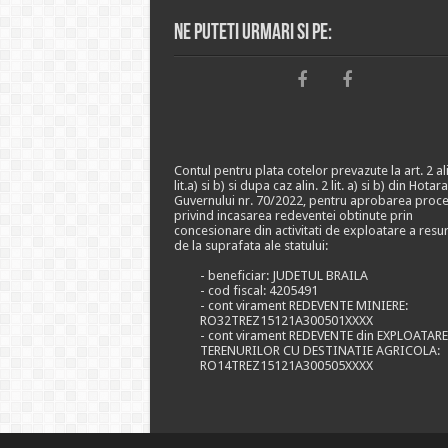
Ne puteti urmari si pe:
Contul pentru plata cotelor prevazute la art. 2 ali
lit.a) si b) si dupa caz alin. 2 lit. a) si b) din Hotar
Guvernului nr. 70/2022, pentru aprobarea proce
privind incasarea redeventei obtinute prin
concesionare din activitati de exploatare a resu
de la suprafata ale statului:
- beneficiar: JUDETUL BRAILA
- cod fiscal: 4205491
- cont virament REDEVENTE MINIERE:
RO32TREZ15121A300501XXXX
- cont virament REDEVENTE din EXPLOATAR
TERENURILOR CU DESTINATIE AGRICOLA:
RO14TREZ15121A300505XXXX