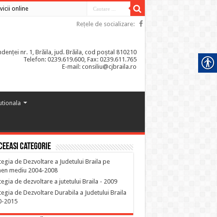
vicii online
Rețele de socializare:
enței nr. 1, Brăila, jud. Brăila, cod poștal 810210
Telefon: 0239.619.600, Fax: 0239.611.765
E-mail: consiliu@cjbraila.ro
tutionala
ceeasi categorie
tegia de Dezvoltare a Judetului Braila pe
men mediu 2004-2008
tegia de dezvoltare a jutetului Braila - 2009
tegia de Dezvoltare Durabila a Judetului Braila
0-2015