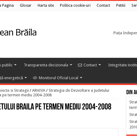
a Pagina
Glosar
Harta site
Politica cookie-uri
Contact
Petitii
Ser
Piața Independ
s public
Transparenta decizionala
Contact
Integritate insti
nță energetică
Monitorul Oficial Local
ecte si Strategii
/
ARHIVA
/
Strategia de Dezvoltare a Judetului
Din a
ila pe termen mediu 2004-2008
Stra
etului Braila pe termen mediu 2004-2008
ter
Stra
Stra
201