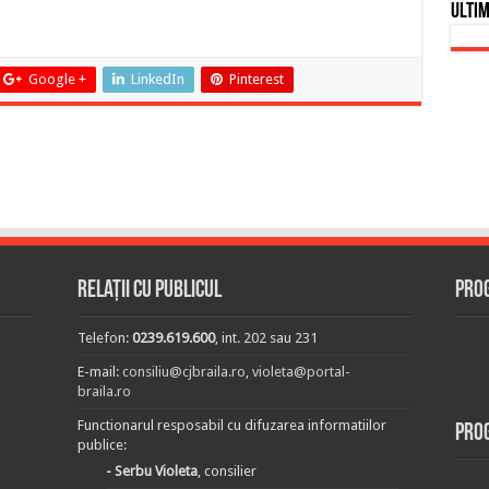
Ultim
Google +
LinkedIn
Pinterest
Relații cu publicul
Prog
Telefon:
0239.619.600
, int. 202 sau 231
E-mail:
consiliu@cjbraila.ro
,
violeta@portal-
braila.ro
Functionarul resposabil cu difuzarea informatiilor
Pro
publice:
- Serbu Violeta
, consilier