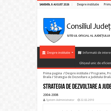
Despre institutie
Prim
SAMBATA, 8 AUGUST 2026
Despre institutie
Informatii de intere
Ghișeul unic de eficie
Prima pagina
/
Despre institutie
/
Programe, Proi
Braila
/
Strategia de Dezvoltare a Judetului Bra
Strategia de Dezvoltare a Jud
2004-2008
System Administrator
22.02.2010