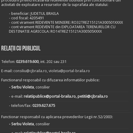
procedurii privind incasarea redeventei obtinute prin concesionare din
activitati de exploatare a resurselor de la suprafata ale statului:
- beneficiar: JUDETUL BRAILA
- cod fiscal: 4205491
- cont virament REDEVENTE MINIERE: RO32TREZ15121A300501XXXX
- cont virament REDEVENTE din EXPLOATAREA TERENURILOR CU
DESTINATIE AGRICOLA: RO14TREZ15121A300505XXXX
Relații cu publicul
Telefon:
0239.619.600
, int. 202 sau 231
E-mail:
consiliu@cjbraila.ro
,
violeta@portal-braila.ro
Functionarul resposabil cu difuzarea informatiilor publice:
- Serbu Violeta
, consilier
- e-mail:
relatiipublice@portal-braila.ro, petitii@cjbraila.ro
- telefon/fax:
0239.627.675
Functionar responsabil cu aplicarea prevederilor Legii nr.52/2003:
- Serbu Violeta
, consilier