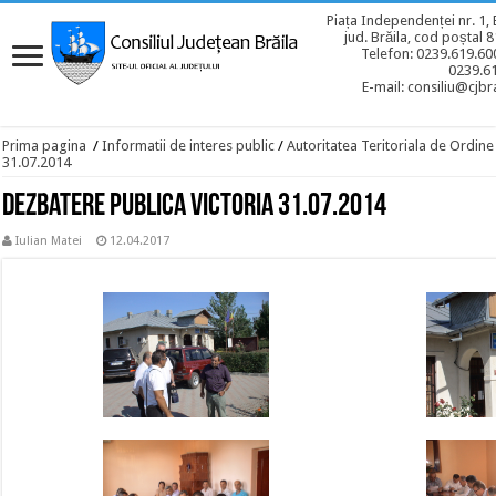
Piața Independenței nr. 1, 
jud. Brăila, cod poștal 
Telefon: 0239.619.600
0239.6
E-mail: consiliu@cjbra
Prima pagina
/
Informatii de interes public
/
Autoritatea Teritoriala de Ordine
31.07.2014
Dezbatere publica Victoria 31.07.2014
Iulian Matei
12.04.2017