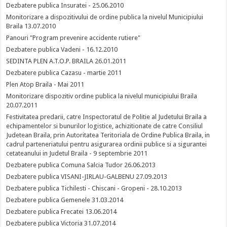
Dezbatere publica Insuratei - 25.06.2010
Monitorizare a dispozitivului de ordine publica la nivelul Municipiului
Braila 13.07.2010
Panouri "Program prevenire accidente rutiere"
Dezbatere publica Vadeni - 16.12.2010
SEDINTA PLEN A.T.O.P. BRAILA 26.01.2011
Dezbatere publica Cazasu - martie 2011
Plen Atop Braila - Mai 2011
Monitorizare dispozitiv ordine publica la nivelul municipiului Braila
20.07.2011
Festivitatea predarii, catre Inspectoratul de Politie al Judetului Braila a
echipamentelor si bunurilor logistice, achizitionate de catre Consiliul
Judetean Braila, prin Autoritatea Teritoriala de Ordine Publica Braila, in
cadrul parteneriatului pentru asigurarea ordinii publice si a sigurantei
cetateanului in Judetul Braila - 9 septembrie 2011
Dezbatere publica Comuna Salcia Tudor 26.06.2013
Dezbatere publica VISANI-JIRLAU-GALBENU 27.09.2013
Dezbatere publica Tichilesti - Chiscani - Gropeni - 28.10.2013
Dezbatere publica Gemenele 31.03.2014
Dezbatere publica Frecatei 13.06.2014
Dezbatere publica Victoria 31.07.2014