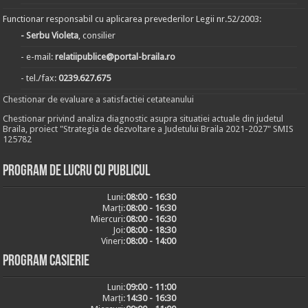
Functionar responsabil cu aplicarea prevederilor Legii nr.52/2003:
- Serbu Violeta
, consilier
- e-mail:
relatiipublice@portal-braila.ro
- tel./fax:
0239.627.675
Chestionar de evaluare a satisfactiei cetateanului
Chestionar privind analiza diagnostic asupra situatiei actuale din judetul
Braila, proiect "Strategia de dezvoltare a Judetului Braila 2021-2027" SMIS
125782
Program de lucru cu publicul
Luni:
08:00 - 16:30
Marți:
08:00 - 16:30
Miercuri:
08:00 - 16:30
Joi:
08:00 - 18:30
Vineri:
08:00 - 14:00
Program casierie
Luni:
09:00 - 11:00
Marți:
14:30 - 16:30