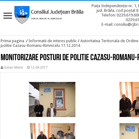
Piața Independenței nr. 1, 
jud. Brăila, cod poștal 
Telefon: 0239.619.600
0239.6
E-mail: consiliu@cjbra
Prima pagina
/
Informatii de interes public
/
Autoritatea Teritoriala de Ordine
politie Cazasu-Romanu-Rimnicelu 17.12.2014
Monitorizare posturi de politie Cazasu-Romanu-
Iulian Matei
12.04.2017