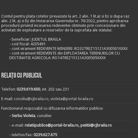
Contul pentru plata cotelor prevazute la art. 2 alin. 1 lit.a) si b) si dupa caz
alin. 2 lit. a) si b) din Hotararea Guvernului nr. 70/2022, pentru aprobarea
procedurii privind incasarea redeventei obtinute prin concesionare din
activitati de exploatare a resurselor de la suprafata ale statului:
- beneficiar: JUDETUL BRAILA
- cod fiscal: 4205491
- cont virament REDEVENTE MINIERE: RO32TREZ15121A300501XXXX
- cont virament REDEVENTE din EXPLOATAREA TERENURILOR CU
DESTINATIE AGRICOLA: RO14TREZ15121A300505XXXX
Relații cu publicul
Telefon:
0239.619.600
, int. 202 sau 231
E-mail:
consiliu@cjbraila.ro
,
violeta@portal-braila.ro
Functionarul resposabil cu difuzarea informatiilor publice:
- Serbu Violeta
, consilier
- e-mail:
relatiipublice@portal-braila.ro, petitii@cjbraila.ro
- telefon/fax:
0239.627.675