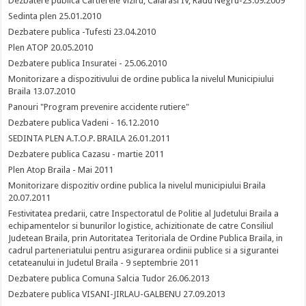
Dezbatere publica Cartierele Viziru, Calarasi IV, Radu Negru-23.09.2009
Sedinta plen 25.01.2010
Dezbatere publica -Tufesti 23.04.2010
Plen ATOP 20.05.2010
Dezbatere publica Insuratei - 25.06.2010
Monitorizare a dispozitivului de ordine publica la nivelul Municipiului
Braila 13.07.2010
Panouri "Program prevenire accidente rutiere"
Dezbatere publica Vadeni - 16.12.2010
SEDINTA PLEN A.T.O.P. BRAILA 26.01.2011
Dezbatere publica Cazasu - martie 2011
Plen Atop Braila - Mai 2011
Monitorizare dispozitiv ordine publica la nivelul municipiului Braila
20.07.2011
Festivitatea predarii, catre Inspectoratul de Politie al Judetului Braila a
echipamentelor si bunurilor logistice, achizitionate de catre Consiliul
Judetean Braila, prin Autoritatea Teritoriala de Ordine Publica Braila, in
cadrul parteneriatului pentru asigurarea ordinii publice si a sigurantei
cetateanului in Judetul Braila - 9 septembrie 2011
Dezbatere publica Comuna Salcia Tudor 26.06.2013
Dezbatere publica VISANI-JIRLAU-GALBENU 27.09.2013